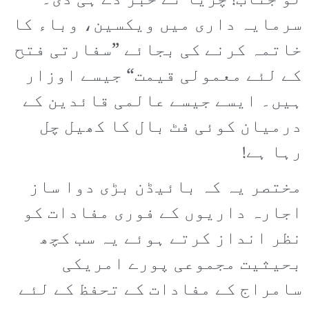
لو جناب! چڑیا نے خبر دے ہی دی۔
سرمایہ داری میں ویکسین، وباء کا
خاتمہ کرنے کی بجائے ”سفارتی فتح
کے لئے معمولی قیمت“ جیسے اوزار
ہیں۔ ایسے جیسے عالمی قائدین کے
درمیان کوئی فٹ بال کا کھیل چل
رہا ہے!
مختصر یہ کہ بائیڈن بڑی دوا ساز
اجارہ داریوں کے فوری مفادات کو
نظر انداز کرتے ہوئے یہ سب کچھ
بحیثیت مجموعی پورے امریکی
سامراج کے مفادات کے تحفظ کے لئے