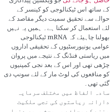
حاصل ہو جائے گی
جو ویکسین پیداکاری
کے ساتھ اس ٹیکنالوجی کو کینسر کے
حوالے سے تحقیق سمیت دیگر مقاصد کے
لئے استعمال کر سکتا ہے۔ ہمیں یہ نہیں
بھولنا چاہیئے کہ mRNA ٹیکنالوجی
عوامی یونیورسٹیوں کے تحقیقی اداروں
میں ریاستی فنڈنگ کے نتیجے میں پروان
چڑھی تھی اور اس کے بعد نجی کمپنیوں
کو منافعوں کی لوٹ مار کے لئے سونپ دی
گئی تھی۔
سادہ الفاظ میں مختلف سرمایہ
دارانہ ریاستوں کی نجی ملکیت
بننے کے بجائے یہ بحث پوری دنیا