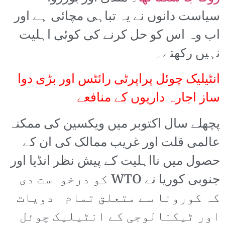
سیاست دانوں نے یہ تباہی مچائی ہے اور
اب وہ اس کو حل کرنے کی کوئی اہلیت
نہیں رکھتے۔
انٹیلیک چوئل پراپرٹی رائٹس اور بڑی دوا
ساز اجارہ داریوں کے منافعے
پچھلے سال اکتوبر میں ویکسین کی ممکنہ
عالمی قلت اور غریب ممالک کی ان کے
حصول میں نااہلیت کے پیش نظر انڈیا اور
جنوبی کوریا نے WTO کو درخواست دی
کہ کورونا سے متعلق تمام ادویات
اور ٹیکنالوجی کے انٹیلیک چوئل