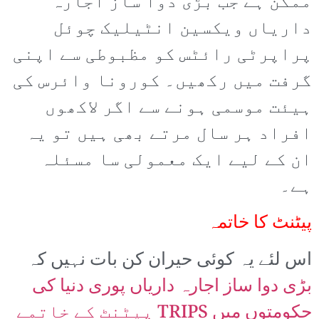
ممکن ہے جب بڑی دوا ساز اجارہ
داریاں ویکسین انٹیلیک چوئل
پراپرٹی رائٹس کو مظبوطی سے اپنی
گرفت میں رکھیں۔ کورونا وائرس کی
ہیئت موسمی ہونے سے اگر لاکھوں
افراد ہر سال مرتے بھی ہیں تو یہ
ان کے لیے ایک معمولی سا مسئلہ
ہے۔
پیٹنٹ کا خاتمہ
اس لئے یہ کوئی حیران کن بات نہیں کہ
بڑی دوا ساز اجارہ داریاں پوری دنیا کی
حکومتوں میں TRIPS پیٹنٹ کے خاتمے