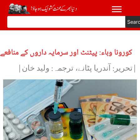
Sear
کورونا وباء: پیٹنٹ اور سرمایہ داروں کے منافعے
|تحریر: آندریا پٹانے، ترجمہ: ولید خان|