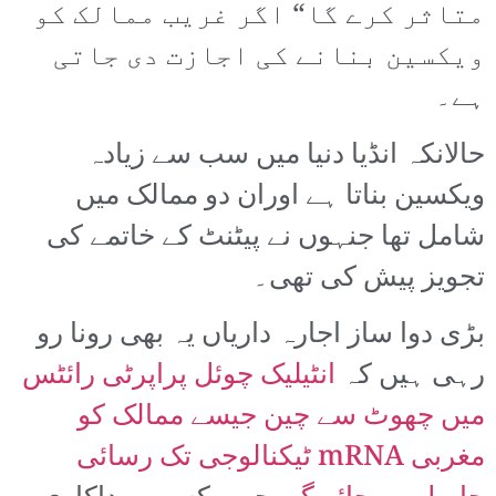
متاثر کرے گا“ اگر غریب ممالک کو
ویکسین بنانے کی اجازت دی جاتی
ہے۔
حالانکہ انڈیا دنیا میں سب سے زیادہ
ویکسین بناتا ہے اوران دو ممالک میں
شامل تھا جنہوں نے پیٹنٹ کے خاتمے کی
تجویز پیش کی تھی۔
بڑی دوا ساز اجارہ داریاں یہ بھی رونا رو
رہی ہیں کہ
انٹیلیک چوئل پراپرٹی رائٹس
میں چھوٹ سے چین جیسے ممالک کو
مغربی mRNA ٹیکنالوجی تک رسائی