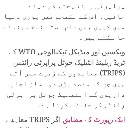
پراپرٹی رائٹس ختم کر دیئے
جائیں۔ اس کے نتیجے میں پوری دنیا
میں کہیں بھی عام سستے نسخے بنائے
جا سکتے ہیں۔
ویکسین اور میڈیکل ٹیکنالوجی WTO کے
ٹریڈ ریلیٹڈ انٹیلیک چوئل پراپرٹی رائٹس
(TRIPS) معاہدوں کے زمرے میں آتے
ہیں جن کا مقصد بڑی دوا ساز اجارہ
داریوں کے انٹیلیک چوئل پراپرٹی
رائٹس کی حفاظت کرنا ہے۔
ایک رپورٹ کے مطابق
اگر TRIPS معاہدے