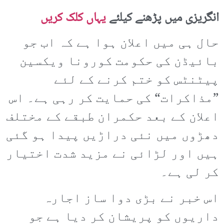
انگریزی میں پڑھنے کیلئے
یہاں کلک کریں
حال ہی میں اعلان ہوا ہے کہ اب جو
بائیڈن کی حکومت کورونا ویکسین
پیٹنٹس کو ختم کرنے کے لئے
”مذاکرات“ کی حمایت کر رہی ہے۔ اس
اعلان کے بعد حکمران طبقے کے مختلف
دھڑوں میں نئی دراڑیں پیدا ہو گئی
ہیں اور لڑائی نے مزید شدت اختیار
کر لی ہے۔
اس خبر نے بڑی دوا ساز اجارہ
داریوں کو پریشان کر دیا ہے جو