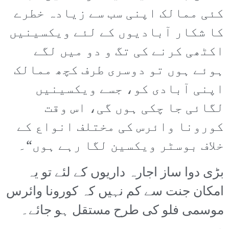
کئی ممالک اپنی سب سے زیادہ خطرے
کا شکار آبادیوں کے لئے ویکسینیں
اکٹھی کرنے کی تگ و دو میں لگے
ہوئے ہوں تو دوسری طرف کچھ ممالک
اپنی آبادی کو، جسے ویکسینیں
لگائی جا چکی ہوں گی، اس وقت
کورونا وائرس کی مختلف انواع کے
خلاف بوسٹر ویکسین لگا رہے ہوں“۔
بڑی دوا ساز اجارہ داریوں کے لئے تو یہ
امکان جنت سے کم نہیں کہ کورونا وائرس
موسمی فلو کی طرح مستقل ہو جائے۔