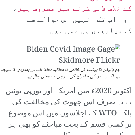
کے خلاف لابی کرنے میں مصروف ہیں
،
اور اب تک انہیں اس حوالے سے
کامیابیاں ہی ملی ہیں۔
جو بائیڈن کا پیٹنٹ کے خاتمے کا مطالبہ قطعا انسانی ہمدردی کا نتیجہ 
ہے بلکہ یہ امریکی سامراج کی سوچی سمجھی چال ہے۔
اکتوبر 2020ء میں امریکہ اور یورپی یونین
نے نہ صرف اس چھوٹ کی مخالفت کی
بلکہ WTO کے اجلاسوں میں اس موضوع
پر کسی قسم کے بحث مباحثے کو بھی ہر