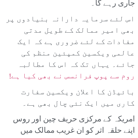
جاری رہے گا۔
اس لئے سرمایہ دارانہ بنیادوں پر
بھی امیر ممالک کے طویل مدتی
مفادات کے لئے ضروری ہے کہ ایک
عالمی ویکسین کمپئین منظم کی
جائے۔ یہاں تک کہ اس کا مطالبہ
روم سے پوپ فرانسس نے بھی کیا ہے!
بائیڈن کا اعلان ویکسین سفارت
کاری میں ایک نئی چال بھی ہے۔
امریکہ کے مرکزی حریف چین اور روس
اپنے حلقہ اثر کو ان غریب ممالک میں