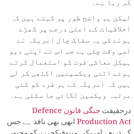
کر رہا ہے۔
لیکن ہم واضح طور پر کہتے ہیں کہ
اخلاقیات کے اعلیٰ درجے پر کھڑے
ہونے کی یہ سفاک چال امریکہ نے
اسی وقت چلی ہے جب اس نے اپنی دیو
ہیکل معاشی قوت کو استعمال کرتے
ہوئے اتنی ویکسینیں اکٹھی کر لی
ہیں کہ امریکہ کے ہر فرد کو کئی
مرتبہ ویکسین لگائی جا سکتی ہے۔
درحقیقت
جنگی قانون Defence
Production Act
ابھی بھی نافذ ہے جس
کے ذریعے امریکی مینوفیکچررز کو مجبور