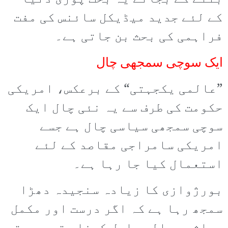
کے لئے جدید میڈیکل سائنس کی مفت
فراہمی کی بحث بن جاتی ہے۔
ایک سوچی سمجھی چال
”عالمی یکجہتی“ کے برعکس، امریکی
حکومت کی طرف سے یہ نئی چال ایک
سوچی سمجھی سیاسی چال ہے جسے
امریکی سامراجی مقاصد کے لئے
استعمال کیا جا رہا ہے۔
بورژوازی کا زیادہ سنجیدہ دھڑا
سمجھ رہا ہے کہ اگر درست اور مکمل