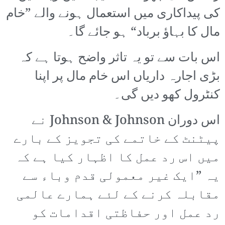
کی پیداکاری میں استعمال ہونے والے ”خام
مال کا بہاؤ برباد“ ہو جائے گا۔
اس بات سے تو یہ تاثر واضح ہوتا ہے کہ
بڑی اجارہ داریاں اس خام مال پر اپنا
کنٹرول کھو دیں گی۔
اس دوران Johnson & Johnson نے
پیٹنٹ کے خاتمے کی تجویز کے بارے
میں اس رد عمل کا اظہار کیا ہے کہ
یہ ”ایک غیر معمولی قدم وباء سے
مقابلہ کرنے کے لئے ہمارے عالمی
رد عمل اور حفاظتی اقدامات کو