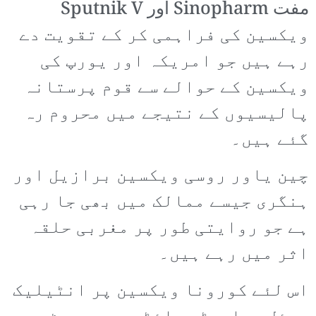
مفت Sinopharm اور Sputnik V
ویکسین کی فراہمی کر کے تقویت دے
رہے ہیں جو امریکہ اور یورپ کی
ویکسین کے حوالے سے قوم پرستانہ
پالیسیوں کے نتیجے میں محروم رہ
گئے ہیں۔
چین یاور روسی ویکسین برازیل اور
ہنگری جیسے ممالک میں بھی جا رہی
ہے جو روایتی طور پر مغربی حلقہ
اثر میں رہے ہیں۔
اس لئے کورونا ویکسین پر انٹیلیک