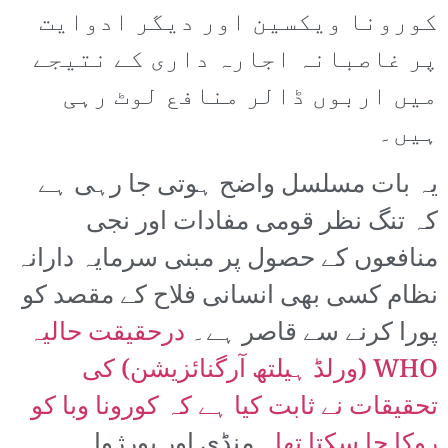
کورونا ویکسین اور دیگر ادوایت
پر غاصبانہ اجارہ داری کے نتیجے
میں اربوں ڈالر منافع لوٹ رہی
ہیں۔
یہ بات مسلسل واضح ہوتی جا رہی ہے
کہ تنگ نظر قومی مفادات اور نجی
منافعوں کے حصول پر مبنی سرمایہ دارانہ
نظام کسی بھی انسانی فلاح کے مقصد کو
پورا کرنے سے قاصر ہے۔
درحقیقت حالیہ
WHO (ورلڈ ہیلتھ آرگنائزیشن) کی
تحقیقات نے ثابت کیا ہے کہ کورونا وبا کو
روکا جا سکتا تھا
۔ منڈی اور بورژوا