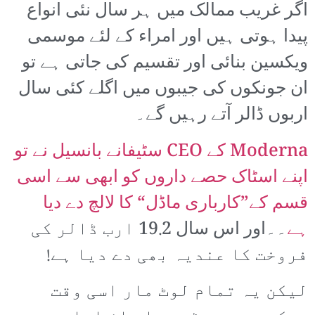
اگر غریب ممالک میں ہر سال نئی انواع
پیدا ہوتی ہیں اور امراء کے لئے موسمی
ویکسین بنائی اور تقسیم کی جاتی ہے تو
ان جونکوں کی جیبوں میں اگلے کئی سال
اربوں ڈالر آتے رہیں گے۔
Moderna کے CEO سٹیفانے بانسیل نے تو
اپنے اسٹاک حصے داروں کو ابھی سے اسی
قسم کے”کارباری ماڈل“ کا لالچ دے دیا
ہے
۔۔اور اس سال 19.2 ارب ڈالر کی
فروخت کا عندیہ بھی دے دیا ہے!
لیکن یہ تمام لوٹ مار اسی وقت