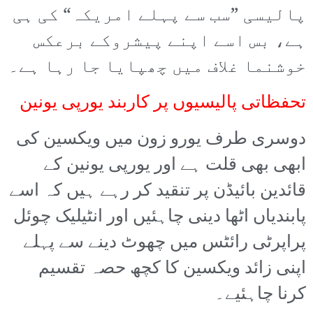
پالیسی ”سب سے پہلے امریکہ“ کی ہی
ہے، بس اسے اپنے پیشروکے برعکس
خوشنما غلاف میں چھپایا جا رہا ہے۔
تحفظاتی پالیسیوں پر کاربند یورپی یونین
دوسری طرف یورو زون میں ویکسین کی
ابھی بھی قلت ہے اور یورپی یونین کے
قائدین بائیڈن پر تنقید کر رہے ہیں کہ اسے
پابندیاں اٹھا دینی چاہئیں اور انٹیلیک چوئل
پراپرٹی رائٹس میں چھوٹ دینے سے پہلے
اپنی زائد ویکسین کا کچھ حصہ تقسیم
کرنا چاہئیے۔