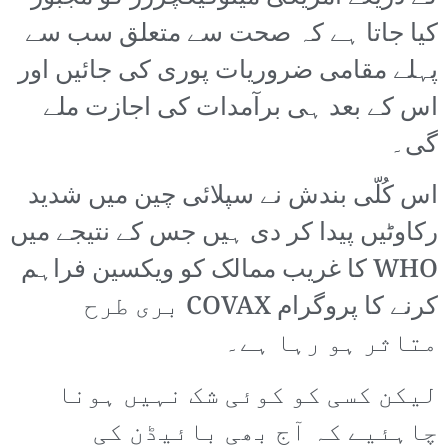
کیا جاتا ہے کہ صحت سے متعلق سب سے
پہلے مقامی ضروریات پوری کی جائیں اور
اس کے بعد ہی برآمدات کی اجازت ملے
گی۔
اس کُلّی بندش نے سپلائی چین میں شدید
رکاوٹیں پیدا کر دی ہیں جس کے نتیجے میں
WHO کا غریب ممالک کو ویکسین فراہم
کرنے کا پروگرام COVAX بری طرح
متاثر ہو رہا ہے۔
لیکن کسی کو کوئی شک نہیں ہونا
چاہئیے کہ آج بھی بائیڈن کی