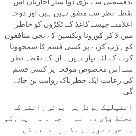
بدقسمتی سے بڑی دوا ساز اجاریاں اس
نقطہ نظر سے متفق نہیں ہیں اور دوحہ
اعلامیے جیسے کاغذ کے ٹکڑوں کو خاطر
میں لا کر کورونا ویکسین کے نجی منافعوں
کو ہڑپ کرنے پر کسی قسم کا سمجھوتا
کرنے کے لئے تیار نہیں۔ ان کے نقطہ نظر
سے اس مخصوص موقعہ پر کسی قسم
کی رعایت ایک خطرناک روایت بن جائے
گی۔
انٹیلیک چوئل پراپرٹی رائٹس کا
تحفظ بڑی دوا ساز اجارہ داریوں کو
یہ حق دے رہا ہے کہ وہ دنیا کی