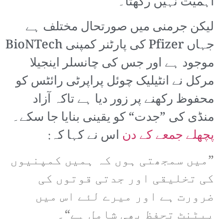
اہمیت نہیں رکھتا۔
لیکن جرمنی میں صورتحال مختلف ہے
جہاں Pfizer کی پارٹنر کمپنی BioNTech
موجود ہے اور جس کی چانسلر اینجیلا
مرکل نے انٹیلیک چوئل پراپرٹی رائٹس کو
محفوظ رکھنے پر زور دیا ہے تاکہ آزاد
منڈی کی ”جدت“ کو یقینی بنایا جا سکے۔
پچھلے جمعے کے دن
اس نے کہا کہ:
”میں سمجھتی ہوں کہ ہمیں کمپنیوں
کی تخلیقی اور جدتی قوتوں کی
ضرورت ہے اور میرے لئے اس میں
پیٹنٹ تحفظ بھی شامل ہے“۔