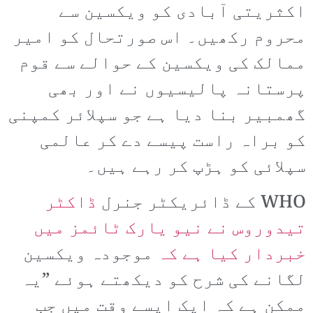
اکثریتی آبادی کو ویکسین سے
محروم رکھیں۔ اس صورتحال کو امیر
ممالک کی ویکسین کے حوالے سے قوم
پرستانہ پالیسیوں نے اور بھی
گھمبیر بنا دیا ہے جو سپلائر کمپنی
کو براہ راست پیسے دے کر عالمی
سپلائی کو ہڑپ کر رہے ہیں۔
WHO کے ڈائریکٹر جنرل
ڈاکٹر
تیدوروس نے نیو یارک ٹائمز میں
خبردار کیا ہے کہ
موجودہ ویکسین
لگانے کی شرح کو دیکھتے ہوئے ”یہ
ممکن ہے کہ ایک ایسے وقت میں جب