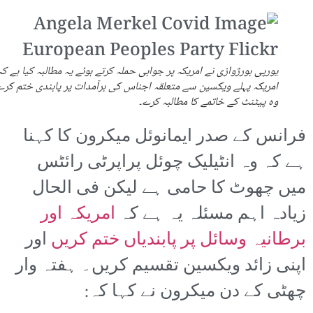
یورپی بورژوازی نے امریکہ پر جوابی حملہ کرتے ہوئے یہ مطالبہ کیا ہے کہ
امریکہ پہلے ویکسین سے متعلقہ اجناس کی برآمدات پر پابندی ختم کرے
وہ پیٹنٹ کے خاتمے کا مطالبہ کرے۔
فرانس کے صدر ایمانوئل میکرون کا کہنا
ہے کہ وہ انٹیلیک چوئل پراپرٹی رائٹس
میں چھوٹ کا حامی ہے لیکن فی الحال
زیادہ اہم مسئلہ یہ ہے کہ
امریکہ اور
برطانیہ وسائل پر پابندیاں ختم کریں
اور
اپنی زائد ویکسین تقسیم کریں۔ ہفتہ وار
چھٹی کے دن میکرون نے کہا کہ: