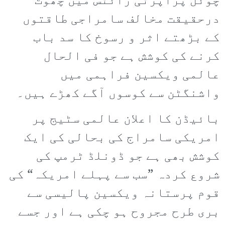
چوئل پراپرٹی رائٹس میں چھوٹ
درحقیقت مخالف سامراجی طاقتوں
کے بڑھتے اثر و رسوخ کا سد باب
کرنے کی کوشش ہے جو فی الحال
عالمی ویکسین فراہمی میں
واشنگٹن سے کوسوں آگے کھڑے ہیں۔
بائیڈن کا اعلان عالمی سٹیج پر
امریکی سامراج کی بحالی کی ایک
کوشش بھی ہے جو ڈونلڈ ٹرمپ کی
شروع کردہ ”سب سے پہلے امریکہ“ کی
قوم پرستانہ ویکسین پالیسی سے
بری طرح مجروح ہو چکی ہے اور جسے