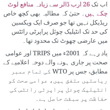
اب تک
26 ارب ڈالر سے زیادہ منافع لوٹ
چکے ہیں
۔ حتیٰ کہ مطالبہ بھی کچھ خاص
ریڈیکل نہیں تھا جو صرف ایک ویکسین
کی حد تک انٹیلیک چوئل پراپرٹی رائٹس
میں عارضی چھوٹ تک محدود تھا۔
یاد رہے کہ 2001ء میں TRIPS اور عوامی
صحت پر جاری ہونے والے دوحہ اعلامیے کے
مطابق، جس پر WTO کی تمام ممبر
ریاستیں متفق ہیں، عوامی صحت کو
انٹیلیک چوئل پراپرٹی رائٹس کی
حفاظت پر سبقت حاصل ہے۔