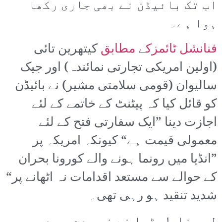
اب تک بائیڈن نے بھی جاری رکھا
ہوا ہے۔
فنانشل ٹائمزکے مطابق
کیتھرین تائی
(اولین امریکی تجارتی نمائندہ) اور جیک
سالیوان (قومی سلامتی مشیر) نے بائیڈن
کو قائل کیا کہ پیٹنٹ کے خاتمے کے لئے
اجازت دینا ”ایک سفارتی فتح کے لئے
معمولی قیمت ہے“ کیونکہ امریکہ پر
”انڈیا میں رونما ہونے والے کورونا بحران
کے حوالے سے مستعد اقدامات نہ اٹھانے پر“
شدید تنقید ہو رہی تھی۔