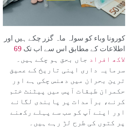
کورونا وباء کو سولہ ماہ گزر چکے ہیں اور
اطلاعات کے مطابق اس سے اب تک
69
لاکھ افراد
جاں بحق ہو چکے ہیں۔
سرمایہ داری اپنی تاریخ کے عمیق
ترین بحران میں دھنس چکی ہے اور
حکمران طبقات آپس میں پیٹنٹ ختم
کرنے، برآمدات پر پابندی لگانے
اور اپنے آپ کو سب سے پہلے رکھنے
پر کتوں کی طرح لڑ رہے ہیں۔