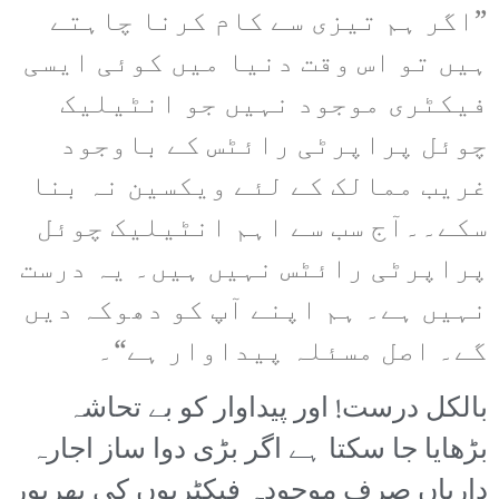
”اگر ہم تیزی سے کام کرنا چاہتے
ہیں تو اس وقت دنیا میں کوئی ایسی
فیکٹری موجود نہیں جو انٹیلیک
چوئل پراپرٹی رائٹس کے باوجود
غریب ممالک کے لئے ویکسین نہ بنا
سکے۔۔آج سب سے اہم انٹیلیک چوئل
پراپرٹی رائٹس نہیں ہیں۔ یہ درست
نہیں ہے۔ ہم اپنے آپ کو دھوکہ دیں
گے۔ اصل مسئلہ پیداوار ہے“۔
بالکل درست! اور پیداوار کو بے تحاشہ
بڑھایا جا سکتا ہے اگر بڑی دوا ساز اجارہ
داریاں صرف موجودہ فیکٹریوں کی بھرپور