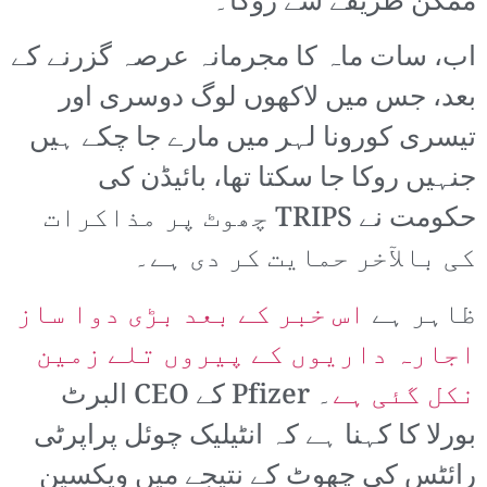
ممکن طریقے سے روکا۔
اب، سات ماہ کا مجرمانہ عرصہ گزرنے کے
بعد، جس میں لاکھوں لوگ دوسری اور
تیسری کورونا لہر میں مارے جا چکے ہیں
جنہیں روکا جا سکتا تھا، بائیڈن کی
حکومت نے TRIPS چھوٹ پر مذاکرات
کی بالآخر حمایت کر دی ہے۔
ظاہر ہے
اس خبر کے بعد بڑی دوا ساز
اجارہ داریوں کے پیروں تلے زمین
نکل گئی ہے
۔ Pfizer کے CEO البرٹ
بورلا کا کہنا ہے کہ انٹیلیک چوئل پراپرٹی
رائٹس کی چھوٹ کے نتیجے میں ویکسین