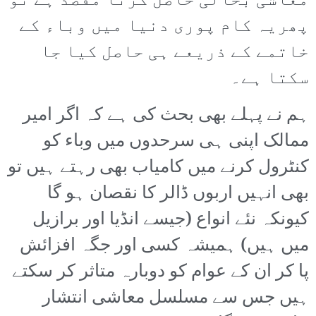
معاشی بحالی حاصل کرنا مقصد ہے تو
پھریہ کام پوری دنیا میں وباء کے
خاتمے کے ذریعے ہی حاصل کیا جا
سکتا ہے۔
ہم نے پہلے بھی بحث کی ہے کہ اگر امیر
ممالک اپنی ہی سرحدوں میں وباء کو
کنٹرول کرنے میں کامیاب بھی رہتے ہیں تو
بھی انہیں اربوں ڈالر کا نقصان ہو گا
کیونکہ نئے انواع (جیسے انڈیا اور برازیل
میں ہیں) ہمیشہ کسی اور جگہ افزائش
پا کر ان کے عوام کو دوبارہ متاثر کر سکتے
ہیں جس سے مسلسل معاشی انتشار