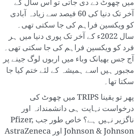
میں چھوٹ دے دی جاتی تو اس سال کے
آخر تک دنیا کی 60 فیصد سے زیادہ آبادی
کو ویکسین فراہم کی جا سکتی تھی۔
سال 2022ء کے آخر تک پوری دنیا میں ہر
فرد کو ویکسین فراہم کی جا سکتی تھی۔
آج جس بھیانک وباء میں اربوں لوگ جینے پر
مجبور ہیں اسے ہمیشہ کے لئے ختم کیا جا
سکتا تھا۔
پھر تو یقینا TRIPS میں چھوٹ کی
درخواست نہایت ہی دانشمندانہ اور
ناگزیر نہیں ہے؟ خاص طور جب Pfizer,
Johnson & Johnson اور AstraZeneca