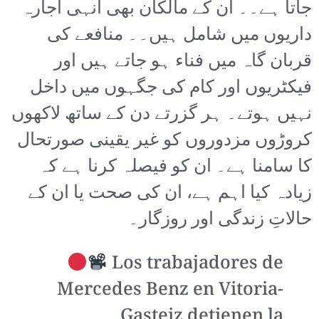
جاتا ہے۔۔ ان کے مالکان بھی انہی اجارہ
داریوں میں شامل ہیں۔۔ منافعے کی
قربان گاہ میں فناء ہو جاتے ہیں اور
فیکٹریوں اور کام کی جگہوں میں داخل
نہیں ہوتے۔ ہر گزرتے دن کے ساتھ لاکھوں
کروڑوں مزدوروں کو غیر یقینی صورتحال
کا سامنا ہے۔ ان کو فیصلہ کرنا ہے کہ
زیادہ کیا اہم ہے، ان کی صحت یا ان کے
حالاتِ زندگی اور روزگار۔
Los trabajadores de
Mercedes Benz en Vitoria-
Gasteiz detienen la