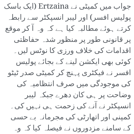
جواب میں کمیٹی نے Ertzaina (ایک باسک
پولیس افسر) اور لیبر انسپکٹر سے رابطہ
کرتے ہوئے مطالبہ کیا ہے کہ وہ آ کر موقع
پر قانونی طور پر منظور شدہ حفاظتی
اقدامات کی خلاف ورزی کا نوٹس لیں۔
کوئی بھی ایکشن لینے کے بجائے پولیس
افسر نے فیکٹری پہنچ کر کمیٹی صدر ٹیٹو
کی موجودگی میں صرف انتظامیہ کی
وضاحت پر ہی کان دھرے جبکہ لیبر
انسپکٹر نے آنے کی زحمت ہی نہیں کی۔
کمپنی اور اتھارٹی کی مجرمانہ بے حسی
کے سامنے مزدوروں نے فیصلہ کیا کہ وہ