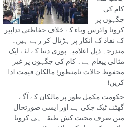
کام کی
جگہوں پر
کرونا وائرس وباء کے خلاف حفاظتی تدابیر
کے نفاذ کے انکار پر ہڑتال کر رہے ہیں۔
مندرجہ ذیل اعلامیہ پوری دنیا کے لئے ایک
مثالی پیغام ہے۔ کام کی جگہوں پر غیر
محفوظ حالات نامنظور! مالکان قیمت ادا
کریں!
حکومت مکمل طور پر مالکان کے آگے
گھٹنے ٹیک چکی ہے اور ایسی صورتحال
میں صرف محنت کش طبقہ ہی کرونا