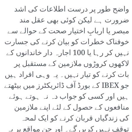
واضح طور پر درست اطلاعات کی اشد
ضرورت ہے لیکن کوئی بھی عقل مند
مبصر یا اربابِ اختیار صحت کے حوالے سے
خوفناک خطرات کو بیان کرنے کی جسارت
نہیں کر رہا یا 100 اجارہ دار خاندانوں کے
لاکھوں کروڑوں ملازمین کے مستقبل پر
بات کرنے کو تیار نہیں۔ یہ وہی افراد ہیں
جو IBEX کے بورڈ آف ڈائریکٹرز میں بیٹھتے
ہیں اور کسی کو جواب دہ نہ ہوتے ہوئے
منافعوں کے حصول کے لئے اپنے ملازمین
کی زندگیاں قربان کرنے کو ایک لمحہ
توقف نہیں کریں گے۔ اور جن مواقع پر یہ