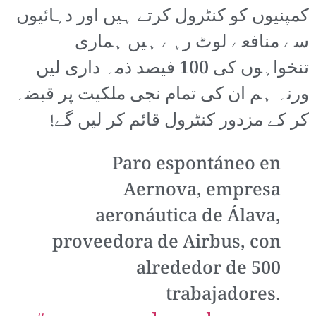
کمپنیوں کو کنٹرول کرتے ہیں اور دہائیوں
سے منافعے لوٹ رہے ہیں ہماری
تنخواہوں کی 100 فیصد ذمہ داری لیں
ورنہ ہم ان کی تمام نجی ملکیت پر قبضہ
کر کے مزدور کنٹرول قائم کر لیں گے!
Paro espontáneo en
Aernova, empresa
aeronáutica de Álava,
proveedora de Airbus, con
alrededor de 500
trabajadores.