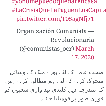
#yonomepuedoquedarencasa
#LaCrisisQueLaPaguenLosCapital
pic.twitter.com/T05agNfj71
— Organización Comunista
Revolucionaria
(@comunistas_ocr)
March
17, 2020
صحتِ عامہ کے لئے پورے ملک کے وسائل
متحرک کرنے کے لئے ہم مطالبہ کرتے ہیں
کہ مندرجہ ذیل کلیدی پیداواری شعبوں کو
فوری طور پر قومیایا جائے: