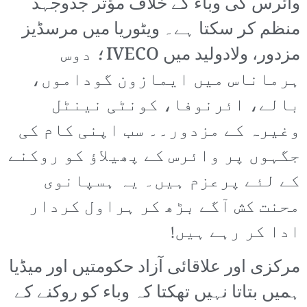
وائرس کی وباء کے خلاف مؤثر جدوجہد
منظم کر سکتا ہے۔ ویٹوریا میں مرسڈیز
مزدور، ولادولید میں IVECO؛ دوس
ہرماناس میں ایمازون گوداموں،
بالے، ائرنوفا، کونٹی نینٹل
وغیرہ کے مزدور۔۔ سب اپنی کام کی
جگہوں پر وائرس کے پھیلاؤ کو روکنے
کے لئے پرعزم ہیں۔ یہ ہسپانوی
محنت کش آگے بڑھ کر ہراول کردار
ادا کر رہے ہیں!
مرکزی اور علاقائی آزاد حکومتیں اور میڈیا
ہمیں بتاتا نہیں تھکتا کہ وباء کو روکنے کے