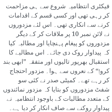
فیکٹری انتظامیہ شروع سے ہی مزاحمت
کر رہی تھی اور کسی قسم کے اقدامات
کرنے سے انکاری تھی۔ اس لئے مزدوروں
نے لائن نمبر 10 پر ملاقات کر کے دیگر
مزدوروں کو پیغام پہنچایا اور مطالبہ کیا
کہ پیداوار روک دی جائے۔ اس مطالبے کا
استقبال بھرپور تالیوں اور متفقہ ”ابھی بند
کرو!“ کے نعروں سے ہوا۔ مزدور احتجاج
کر رہے تھے۔ کمیٹی صدر نے کئی سو
شفٹ مزدوروں کو بتایا کہ مزدور نمائندوں
کے متعدد مطالبات کے باوجود انتظامیہ نے
پیداوار روکنے سے صاف انکار کر دیا ہے۔