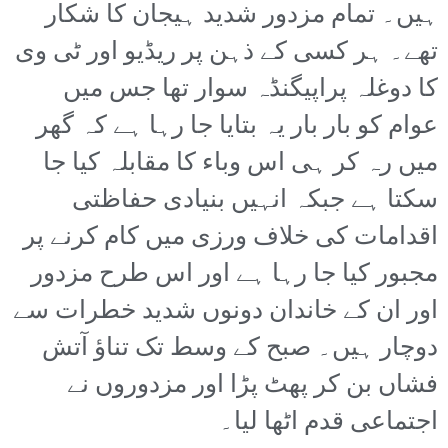
ہیں۔ تمام مزدور شدید ہیجان کا شکار
تھے۔ ہر کسی کے ذہن پر ریڈیو اور ٹی وی
کا دوغلہ پراپیگنڈہ سوار تھا جس میں
عوام کو بار بار یہ بتایا جا رہا ہے کہ گھر
میں رہ کر ہی اس وباء کا مقابلہ کیا جا
سکتا ہے جبکہ انہیں بنیادی حفاظتی
اقدامات کی خلاف ورزی میں کام کرنے پر
مجبور کیا جا رہا ہے اور اس طرح مزدور
اور ان کے خاندان دونوں شدید خطرات سے
دوچار ہیں۔ صبح کے وسط تک تناؤ آتش
فشاں بن کر پھٹ پڑا اور مزدوروں نے
اجتماعی قدم اٹھا لیا۔