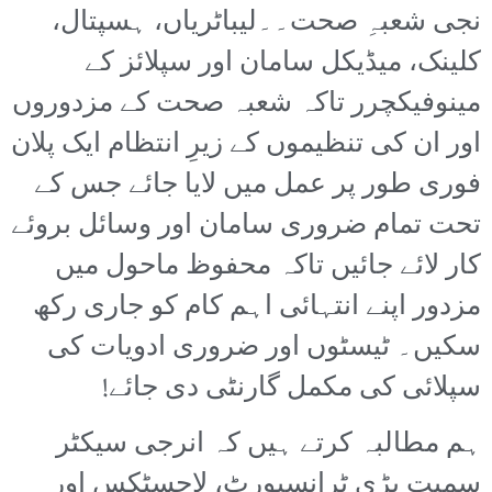
نجی شعبہِ صحت۔۔لیباٹریاں، ہسپتال،
کلینک، میڈیکل سامان اور سپلائز کے
مینوفیکچرر تاکہ شعبہ صحت کے مزدوروں
اور ان کی تنظیموں کے زیرِ انتظام ایک پلان
فوری طور پر عمل میں لایا جائے جس کے
تحت تمام ضروری سامان اور وسائل بروئے
کار لائے جائیں تاکہ محفوظ ماحول میں
مزدور اپنے انتہائی اہم کام کو جاری رکھ
سکیں۔ ٹیسٹوں اور ضروری ادویات کی
سپلائی کی مکمل گارنٹی دی جائے!
ہم مطالبہ کرتے ہیں کہ انرجی سیکٹر
سمیت بڑی ٹرانسپورٹ، لاجسٹکس اور