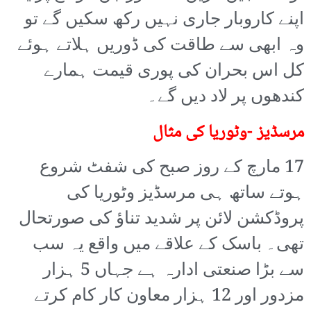
اپنے کاروبار جاری نہیں رکھ سکیں گے تو
وہ ابھی سے طاقت کی ڈوریں ہلاتے ہوئے
کل اس بحران کی پوری قیمت ہمارے
کندھوں پر لاد دیں گے۔
مرسڈیز -وٹوریا کی مثال
17 مارچ کے روز صبح کی شفٹ شروع
ہوتے ساتھ ہی مرسڈیز وٹوریا کی
پروڈکشن لائن پر شدید تناؤ کی صورتحال
تھی۔ باسک کے علاقے میں واقع یہ سب
سے بڑا صنعتی ادارہ ہے جہاں 5 ہزار
مزدور اور 12 ہزار معاون کار کام کرتے