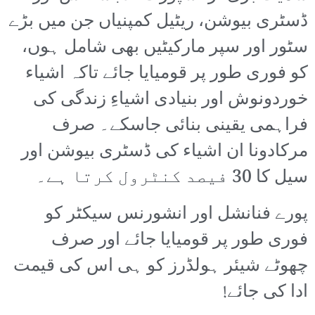
ڈسٹری بیوشن، ریٹیل کمپنیاں جن میں بڑے
سٹور اور سپر مارکیٹیں بھی شامل ہوں،
کو فوری طور پر قومیایا جائے تاکہ اشیاء
خوردونوش اور بنیادی اشیاءِ زندگی کی
فراہمی یقینی بنائی جاسکے۔ صرف
مرکادونا ان اشیاء کی ڈسٹری بیوشن اور
سیل کا 30 فیصد کنٹرول کرتا ہے۔
پورے فنانشل اور انشورنس سیکٹر کو
فوری طور پر قومیایا جائے اور صرف
چھوٹے شیئر ہولڈرز کو ہی اس کی قیمت
ادا کی جائے!