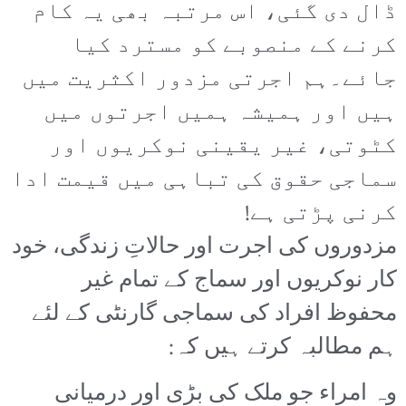
ڈال دی گئی، اس مرتبہ بھی یہ کام
کرنے کے منصوبے کو مسترد کیا
جائے۔ہم اجرتی مزدور اکثریت میں
ہیں اور ہمیشہ ہمیں اجرتوں میں
کٹوتی، غیر یقینی نوکریوں اور
سماجی حقوق کی تباہی میں قیمت ادا
کرنی پڑتی ہے!
مزدوروں کی اجرت اور حالاتِ زندگی، خود
کار نوکریوں اور سماج کے تمام غیر
محفوظ افراد کی سماجی گارنٹی کے لئے
ہم مطالبہ کرتے ہیں کہ:
وہ امراء جو ملک کی بڑی اور درمیانی