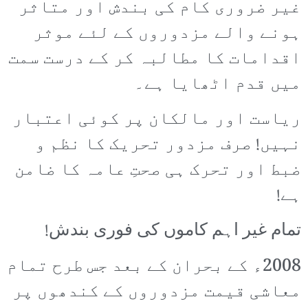
غیر ضروری کام کی بندش اور متاثر
ہونے والے مزدوروں کے لئے موثر
اقدامات کا مطالبہ کر کے درست سمت
میں قدم اٹھایا ہے۔
ریاست اور مالکان پر کوئی اعتبار
نہیں! صرف مزدور تحریک کا نظم و
ضبط اور تحرک ہی صحتِ عامہ کا ضامن
ہے!
تمام غیر اہم کاموں کی فوری بندش!
2008ء کے بحران کے بعد جس طرح تمام
معاشی قیمت مزدوروں کے کندھوں پر