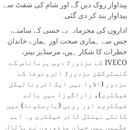
پیداوار روک دیں گے اور شام کی شفٹ سے
پیداوار بند کر دی گئی۔
اداروں کی مجرمانہ بے حسی کے سامنے،
جس سے ہماری صحت اور ہمارے خاندان
خطرات کا شکار ہیں، مرسڈیز بینز،
IVECO کے مزدور؛ دوس ہرماناس کے
کنسٹرکشن مزدور؛ ائرونوفا کے
مزدور (الاوا میں ایک ائروناٹیکل
فیکٹری)، زاراگوزا میں بالے
فیکٹری، اور روبی (بارسلونا) میں
کانٹی نینٹل ٹائر فیکٹری وہ اہم
جگہیں ہیں جہاں مزدوروں نے ہڑتال