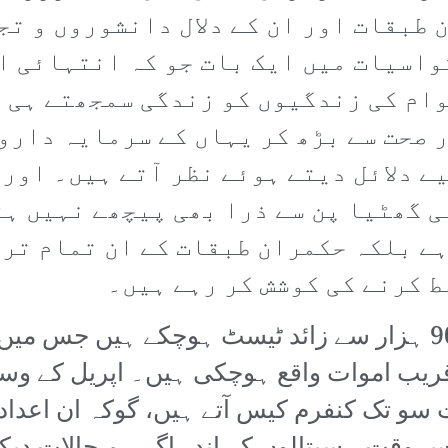
 طبقات اور ان کے دلال دانشوروں و ت
واسیات میں ایک بات جو کہ انتہائی اہ
ام کی زندگیوں کو زندگی سمجھتے ہی ن
 صحت سے بڑھ کر یہاں کے سرمایہ دارو
ے دلائل دیتے ہوئے نظر آتے ہیں۔ اور 
ی گھٹیا پن سے ذرا بھی پیچھے نہیں ہٹ
ے بلکہ حکمران طبقات کے ان تمام تر
ط کرنے کی کوشش کر رہے ہیں۔
ہوچکے ہیں جبکہ 673 کے قریب اموات واقع ہوچکی ہیں۔ اپ
 سو تک کنفرم کیس آتے ہیں، گوکہ ان اعداد