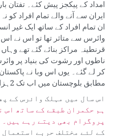
امداد کے پیکجز پیش کئے۔ تفتان ب
ایران سے آنے والے تمام افراد کو
ان تمام افراد کے ساتھ ایک غیر انس
وائرس سے متاثر تھا تو اس نے اس آ
قرنطینہ مراکز بنائے گئے تھے وہا
ناطوں اور رشوت کی بنیاد پر وائرس
کر لے گئے۔ یوں اس وبا نے پاکستان 
مطابق بلوچستان میں اب تک 2ہزار سے زیادہ کنفرم مریض ہیں اور 26 کے قریب اموات واقع ہوئی ہیں۔
اس سال میں مہلک وائرس کے پھ
ہم حکمران طبقے کے ساتھ اس ن
پروگرام بھی دیتے رہے ہیں۔
م
کے لئے مختلف حربے استعمال 