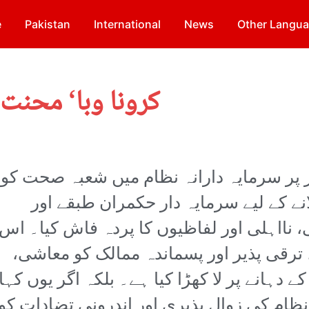
e
Pakistan
International
News
Other Langu
کرونا وبا‘ محنت
 پر سرمایہ دارانہ نظام میں شعبہ صحت کو
نے کے لیے سرمایہ دار حکمران طبقے اور
، نااہلی اور لفاظیوں کا پردہ فاش کیا۔ اس
، ترقی پذیر اور پسماندہ ممالک کو معاشی،
دہانے پر لا کھڑا کیا ہے۔ بلکہ اگر یوں کہا
نظام کی زوال پذیری اور اندرونی تضادات کو