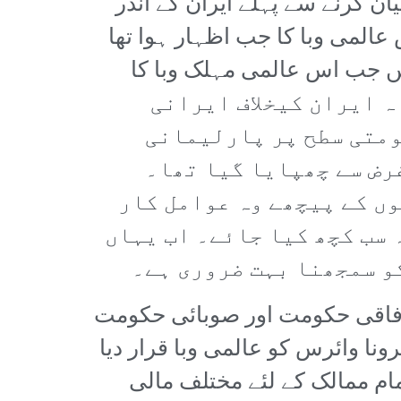
ن کرنے سے پہلے ایران کے اندر
المی وبا کا جب اظہار ہوا تھا
یں جب اس عالمی مہلک وبا کا
کو پارلیمانی انتخابات اور 21 فروری کو شاہ ایران کیخلاف ایرانی
ومتی سطح پر پارلیمانی
رض سے چھپایا گیا تھا۔
ں کے پیچھے وہ عوامل کار
 سب کچھ کیا جائے۔ اب یہاں
و سمجھنا بہت ضروری ہے۔
 وفاقی حکومت اور صوبائی حکومت
نا وائرس کو عالمی وبا قرار دیا
ام ممالک کے لئے مختلف مالی