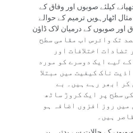
پانے کیلئے صوبوں اور وفاق کے
ثال اٹھارہویں ترمیم کے حوالے
 اور صوبوں کے درمیان لاک ڈاؤن
ضح اور مشترکہ اعلامیہ نہیں آیا ہے جس کی وجہ سے 60 سے 70 فیصد تک وائرس اب مقامی سطح
ر تضادات اختلافات اور
کے لیے ایک دوسرے کو مورد
اذیت ناک کیفیت میں مبتلا
کر ابھر رہے ہیں۔ بے
ی سطح پر ایک کروڑ ساٹھ
 میں روز افزوں اضافہ ہو
قاصر ہیں۔
صوبوں کے حالات سے بدتر ہیں۔