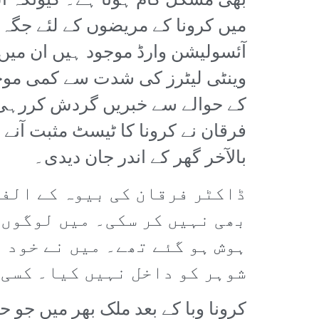
بھی مشکل کام ہوتا ہے۔ کیونکہ اس
میں کرونا کے مریضوں کے لئے جگہ 
آئسولیشن وارڈ موجود ہیں ان میں 
وینٹی لیٹرز کی شدت سے کمی موجود
کے حوالے سے خبریں گردش کررہی ت
فرقان نے کرونا کا ٹیسٹ مثبت آنے 
بالآخر گھر کے اندر جان دیدی۔
ڈاکٹر فرقان کی بیوہ کے الفا
بھی نہیں کر سکی۔ میں لوگوں 
ہوش ہو گئے تھے۔ میں نے خود ا
شوہر کو داخل نہیں کیا۔ کسی 
کرونا وبا کے بعد ملک بھر میں جو ح