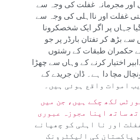
لی اور مجرمانہ غفلت کی وجہ سے
متی غفلت اور نااہلی کی وجہ سے
 گیا جہاں پر اگر ایک شخصکرونا
سے بڑھ کر تفتان بارڈر پر جو
وئے حکمران طبقات کے رشتوں
بیر اختیار کرنے کے وہاں سے چھڑا
ونچال مچا دا ہے۔ ڈان جریدے کے
ورٹس لکھ چکے ہیں، جن میں
تھ ساتھ اپنا مجوزہ عبوری
فلت اور نا اہلی کو چھپانے
م پاکستان کی الیکٹرونک