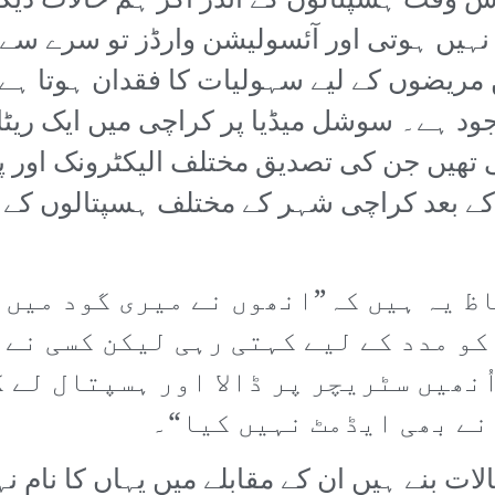
 وقت ہسپتالوں کے اندر اگر ہم حالات دیکھ
نہیں ہوتی اور آئسولیشن وارڈز تو سرے سے 
مریضوں کے لیے سہولیات کا فقدان ہوتا ہے 
 ہے۔ سوشل میڈیا پر کراچی میں ایک ریٹائ
ھیں جن کی تصدیق مختلف الیکٹرونک اور پر
کے بعد کراچی شہر کے مختلف ہسپتالوں کے چک
ظ یہ ہیں کہ”انھوں نے میری گود میں د
کو مدد کے لیے کہتی رہی لیکن کسی نے 
ُنھیں سٹریچر پر ڈالا اور ہسپتال لے 
نے بھی ایڈمٹ نہیں کیا“۔
الات بنے ہیں ان کے مقابلے میں یہاں کا نام