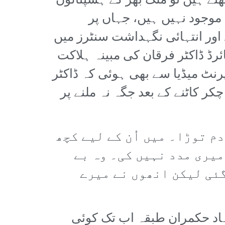
تے ہیں تو ملک بھر کے ہسپتالوں
موجود نہیں ہیں، جہاں پر
اور انتہائی نگہداشت سنٹرز میں
رڈ ڈاکٹر فرقان کی مبینہ ہلاکت
نٹ میڈیا سے بھی ہوئی کہ ڈاکٹر
ر کاٹنے کے بعد جگہ نہ ملنے پر
م توڑا۔ میں اُن کے لیے کچھ
میری مدد نہیں کی۔ وہ بے
گئی لیکن انھوں نے میرے
 نہاد حکمران طبقہ اب تک کوئی