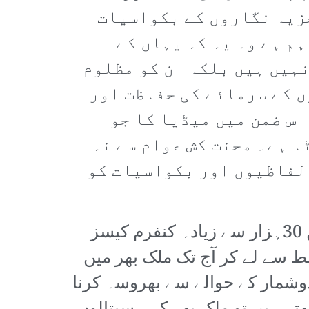
جزیہ نگاروں کے بکواسیات
م ہے وہ یہ کہ یہاں کے
ہیں ہیں بلکہ ان کو مظلوم
ں کے سرمائے کی حفاظت اور
اس ضمن میں میڈیا کا جو
ا ہے۔ محنت کش عوام سے نہ
 لفاظیوں اور بکواسیات کو
مملکت خداداد میں اب تک 2 لاکھ 90 ہزار سے زائد ٹیسٹ ہوچکے ہیں جس میں 30ہزار سے زیادہ کنفرم کیسز
ریل کے وسط سے لے کر آج تک ملک بھر میں
وشمار کے حوالے سے بھروسہ کرنا