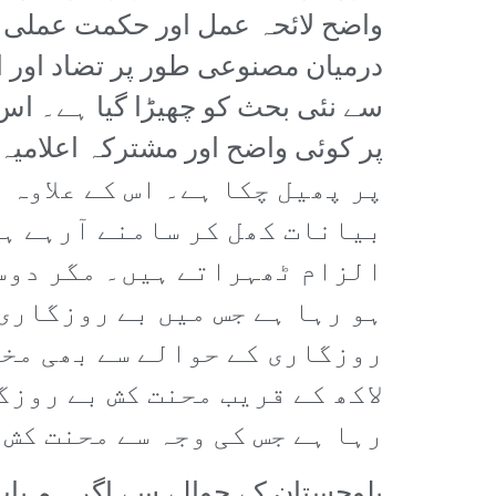
واضح لائحہ عمل اور حکمت عملی کے 
درمیان مصنوعی طور پر تضاد اور اخ
سے نئی بحث کو چھیڑا گیا ہے۔ اس 
پر پھیل چکا ہے۔ اس کے علاوہ 
بیانات کھل کر سامنے آرہے ہی
الزام ٹھہراتے ہیں۔ مگر دوسر
ہو رہا ہے جس میں بے روزگاری
روزگاری کے حوالے سے بھی مخت
لاکھ کے قریب محنت کش بے روزگ
رہا ہے جس کی وجہ سے محنت کش
بلوچستان کے حوالے سے اگر ہم بات