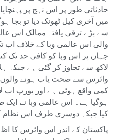
حادثاتی طور پر اس نہج پر پہنچایا
میں آخری کیل ٹھونک دیا تو بجا ہ
سے بڑے ترقی یافتہ ممالک اس عالم
والی اس عالمی وبا کے خلاف اب تک
کمی واقع ہوئی ہے اور یورپ اب لا
ہوگیا ہے۔ اس عالمی وبا نے ایک 
کیا جبکہ دوسری طرف اس نظام کے ا
پاکستان کے اندر اس وائرس کا اظہ