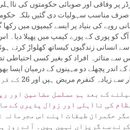
ارڈر پر وفاقی اور صوبائی حکومتوں کی نااہ
 نہ صرف مناسب سہولیات دی گئیں بلکہ حکو
انی رویے کی بنیاد پر ایسے کیمپوں میں رکھا
گ کو پوری کے پورے کیمپ میں پھیلا دیا۔ اس 
ں سے انسانی زندگیوں کیساتھ کھلواڑ کرتے ہ
 سے متاثرہ افراد کو بغیر کسی احتیاطی تدا
کے اندر پچھلے دو مہینوں کے درمیان ایسا بھ
یلنے کے بعد
ہم مسلسل مضامین اور رپ
ظام کی نااہلی اور زوال پذیری کے سا
گر حکمران طبقات اپنے اس مجرمانہ غ
کرنے سے گریزاں نہیں ہیں۔ آئے روز ہ