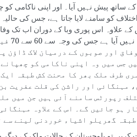
ساتھ پیش نہیں آیا۔ اور اپنی ناکامی کو چھ
تلاف کو سامنے لایا جاتا ہے، جس کی حالیہ م
کے علاوہ اس پوری وبا کے دوران اب تک وفاق
پر کوئی وا
وفاق اور صوبوں کے درمیان لاک ڈاؤن پ
ں جس میں وہ اپنی ناکامی کو چھپانے 
ی طرف ملک بھر کا محنت کش طبقہ ایک 
، مہنگائی اور راشن کی قلت عفریت بن 
لف رپورٹس سامنے آئی ہیں جن میں ملک
ار ہو جائیں گے۔ اس کے علاوہ مہنگائی
 طبقہ گھریلو اشیاء خوردنی لینے سے 
 کریں تو بلوچستان کے حالات ملک کے دیگر 