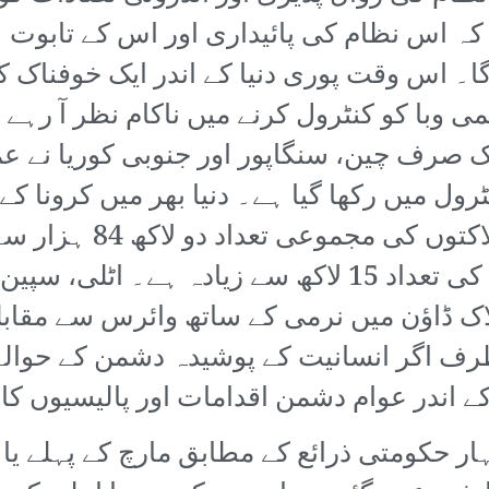
 کہ اس نظام کی پائیداری اور اس کے تابوت
وگا۔ اس وقت پوری دنیا کے اندر ایک خوفناک
ی وبا کو کنٹرول کرنے میں ناکام نظر آ رہ
 صرف چین، سنگاپور اور جنوبی کوریا نے عمل
لاکھ سے تجاوز کر گئی ہ
وائرس سے صحت یاب ہونے والوں کی تعداد 15 لاکھ سے ز
ک ڈاؤن میں نرمی کے ساتھ وائرس سے مقابلے
طرف اگر انسانیت کے پوشیدہ دشمن کے حوال
ندر عوام دشمن اقدامات اور پالیسیوں کا 
ار حکومتی ذرائع کے مطابق مارچ کے پہلے یا