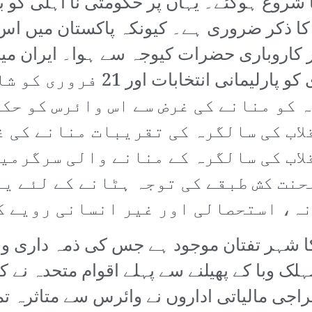
شروع ہوگئے۔ یہاں پر حکومتی نا اہلی کو بیا
کا ذکر ضروری ہے۔ کیونکہ پاکستان میں اس ع
اور کاروباری حضرات کیوجہ سے ہوا۔ ایران م
ظہور ہوا تھا تو وہاں پر 12 فروری 
 کو منانے کی غرض سے اس وائرس کو حک
اب کی سالگرہ کی تقریبات منانے کی غ
اب کی سالگرہ کے منانے والی سرگرمیو
حنت کش طبقے کی توجہ ہٹانے کے لئے یہ
نہ، استحصالی اور غیر انسانی رویے ک
ن کا شہر تفتان موجود ہے جس کی ذمہ داری
 وبا کے پھیلنے سے پہلے اقوام متحدہ نے کرو
جی مالیاتی اداروں نے وائرس سے متاثرہ تم