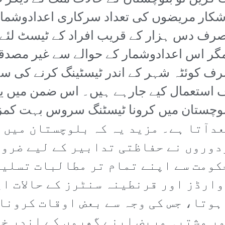
رف دس ہزار کے قریب افراد کے ٹیسٹ لئے گ
 مگر اس اعدادوشمار کے حوالے سے غیر مصد
ف کوئٹہ شہر کے اندر ٹیسٹینگ کرنے کی س
اف استعمال کیے جارہے ہیں۔ اس ضمن میں ی
لوچستان میں کرونا ٹیسٹنگ سروس بہت کم
 ٹیسٹ کا رزلٹ 10 دن بعدآتا ہے۔ مزید یہ کہ بلوچس
دوروں نے حفاظتی تدابیر کے لیے ضرور
کومت سے اپنے تمام تر مطالبات تسلیم
رڈز اور قرنطینہ سنٹرز کے حالات ای
ہوتا، جس کی وجہ سے بعض اوقات کرونا
ور مشتبہ مریض اپنے گھروں کے اندر خ