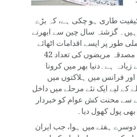
 کیفیت طاری ہو چکی ہے، کہ بڑے
ے ہیں۔ گزشتہ سال چین سے ابھرنے
ی طور پر ایسے اقدامات اٹھائے
جہاں پر اس وبا کو کافی حد تک کنٹرول میں رکھا گیا ہے۔ دنیا بھر میں کرونا کے مصدقہ مریضوں کی تعداد 42
ے جبکہ ہلاکتوں کی مجموعی تعداد دو لاکھ 84 ہزار سے زیادہ ہے۔دنیا بھر میں کرونا
یادہ ہے۔ اٹلی، سپین اور فرانس میں ہلاکتوں میں
 کے لیے ایک نئے مرحلے میں داخل
ے سے محنت کش عوام کو خبردار
بھی پول کھول دیا۔
 دوسرے ہفتے میں ہوا، جب ایران