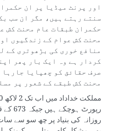
اور پرنٹ میڈیا پر ان حکمران
سنتے رہتے ہیں، مگر ان سب بک
حکمران طبقات عام محنت کش عو
محنت کش عوام کے زندگیوں اور
منافع خوری کی بڑھوتری کے لی
کردار ہے وہ ایک بار پھر اپن
صرف حقائق کو چھپایا جارہا ہ
محنت کش طبقے کے شعور پر مسل
رپورٹ 
روزانہ کی بنیاد پر چھ سو سے سات