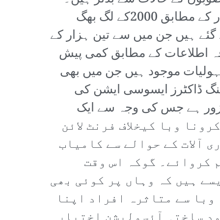
اس وقت صوبے میں کرونا وباء کے شکار مریضوں کی تعداد سرکاری اعدادوشمار کے مطابق 2000کے لگ بھگ
ئے ہیں جن میں سے تین ہزار کے
قہ اطلاعات کے مطابق کمی پیش
ہولیات موجود ہیں جن میں بھی
نگ ڈاکٹرز ایسوسی ایشن کی
زور ہے جس کی وجہ سے ایک
تان میں کرونا وبا کیخلاف فرنٹ لائن
ی آلات کے حوالے سے کامیاب
 کروائے۔ گوکہ اس وقت
سے ہیں کہ وہاں پر کوئی بھی
 وبا سے متاثرہ افراد اپنا
ود ساختہ آئسولیشن اختیار