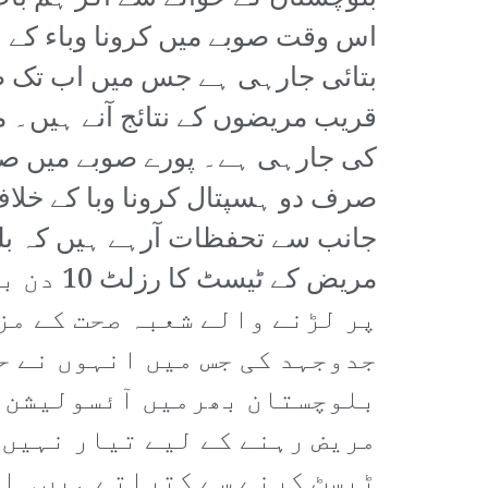
بتائی جارہی ہے جس میں اب تک ص
قریب مریضوں کے نتائج آنے ہیں۔
کی جارہی ہے۔ پورے صوبے میں صر
صرف دو ہسپتال کرونا وبا کے خل
جانب سے تحفظات آرہے ہیں کہ ب
مریض کے
پر لڑنے والے شعبہ صحت کے مز
جدوجہد کی جس میں انہوں نے ح
بلوچستان بھرمیں آئسولیشن وا
مریض رہنے کے لیے تیار نہیں 
ٹیسٹ کرنے سے کتراتے ہیں۔ ا