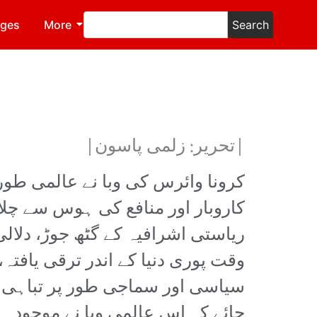
ages
More
Search
|تحریر: زلمی پاسون|
کرونا وائرس کی وبا نے عالمی طور
کاروبار اور منافع کی ہوس سے چلا
ریاستی اشرافیہ کے گٹھ جوڑ، دلالی
وقت پوری دنیا کے اندر ترقی یافتہ
سیاسی اور سماجی طور پر تباہی کے 
جائے کہ اس عالمی وبا نے موجودہ 