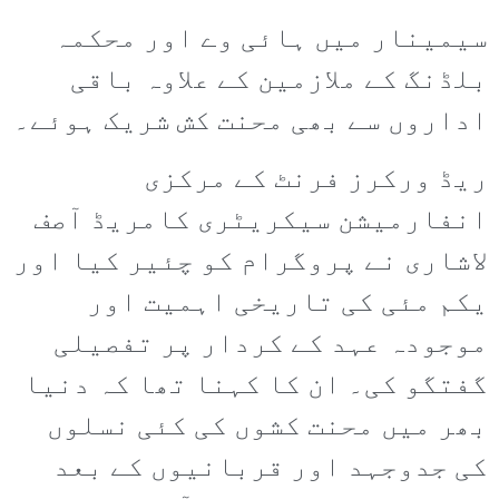
سیمینار میں ہائی وے اور محکمہ
بلڈنگ کے ملازمین کے علاوہ باقی
اداروں سے بھی محنت کش شریک ہوئے۔
ریڈ ورکرز فرنٹ کے مرکزی
انفارمیشن سیکریٹری کامریڈ آصف
لاشاری نے پروگرام کو چئیر کیا اور
یکم مئی کی تاریخی اہمیت اور
موجودہ عہد کے کردار پر تفصیلی
گفتگو کی۔ ان کا کہنا تھا کہ دنیا
بھر میں محنت کشوں کی کئی نسلوں
کی جدوجہد اور قربانیوں کے بعد