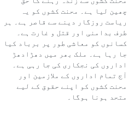
محنت کشوں سے زندہ رہنے کا حق
چھین لیا ہے۔ محنت کشوں کو یہ
ریاست روزگار دینے سے قاصر ہے۔ ہر
طرف بدامنی اور قتل و غارت ہے۔
کسانوں کو معاشی طور پر برباد کیا
جا رہا ہے۔ ملک بھر میں دھڑادھڑ
اداروں کی نجکاری کی جا رہی ہے۔
آج تمام اداروں کے ملازمین اور
محنت کشوں کو اپنے حقوق کے لیے
متحد ہونا ہوگا۔