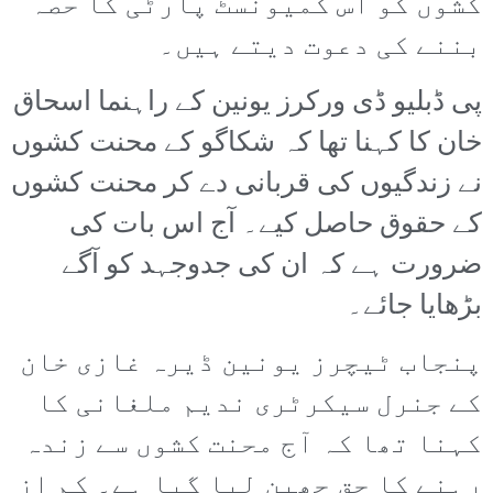
کشوں کو اس کمیونسٹ پارٹی کا حصہ
بننے کی دعوت دیتے ہیں۔
پی ڈبلیو ڈی ورکرز یونین کے راہنما اسحاق
خان کا کہنا تھا کہ شکاگو کے محنت کشوں
نے زندگیوں کی قربانی دے کر محنت کشوں
کے حقوق حاصل کیے۔ آج اس بات کی
ضرورت ہے کہ ان کی جدوجہد کو آگے
بڑھایا جائے۔
پنجاب ٹیچرز یونین ڈیرہ غازی خان
کے جنرل سیکرٹری ندیم ملغانی کا
کہنا تھا کہ آج محنت کشوں سے زندہ
رہنے کا حق چھین لیا گیا ہے۔ کم از