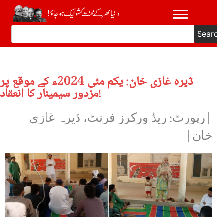
Sear
ڈیرہ غازی خان: یکم مئی 2024ء کے موقع پر
مزدور سیمینار کا انعقاد!
|رپورٹ: ریڈ ورکرز فرنٹ، ڈیرہ غازی
خان|