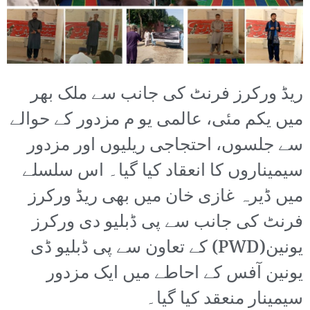
ریڈ ورکرز فرنٹ کی جانب سے ملک بھر
میں یکم مئی، عالمی یو م مزدور کے حوالے
سے جلسوں، احتجاجی ریلیوں اور مزدور
سیمیناروں کا انعقاد کیا گیا۔ اس سلسلے
میں ڈیرہ غازی خان میں بھی ریڈ ورکرز
فرنٹ کی جانب سے پی ڈبلیو دی ورکرز
یونین(PWD) کے تعاون سے پی ڈبلیو ڈی
یونین آفس کے احاطے میں ایک مزدور
سیمینار منعقد کیا گیا۔