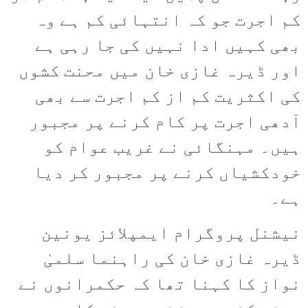
کم اجرت جو کہ انتہائی کم ہے وہ
بھی کہیں ادا نہیں کی جا رہی ہے
اور ڈیرہ غازی خان میں محنت کشوں
کی اکثریت کم از کم اجرت سے بھی
آدھی اجرت پر کام کرنے پر مجبور
ہیں۔ مہنگائی نے غریب عوام کو
خودکشیاں کرنے پر مجبور کر دیا
ہے۔
نیشنل پروگرام ایمپلائز یونین
ڈیرہ غازی خان کی راہنما سلمیٰ
نواز کا کہنا تھا کہ حکمرانوں نے