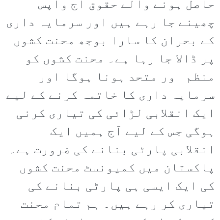
حاصل ہونے والے حقوق آج واپس
چھینے جا رہے ہیں اور سرمایہ داری
کے بحران کا سارا بوجھ محنت کشوں
پر ڈالا جا رہا ہے۔ محنت کشوں کو
منظم اور متحد ہونا ہوگا اور
سرمایہ داری کا خاتمہ کرنے کے لیے
ایک انقلابی لڑائی کی تیاری کرنی
ہوگی جس کے لیے آج ہمیں ایک
انقلابی پارٹی بنانے کی ضرورت ہے۔
پاکستان میں کمیونسٹ محنت کشوں
کی ایک ایسی ہی پارٹی بنانے کی
تیاری کر رہے ہیں۔ ہم تمام محنت