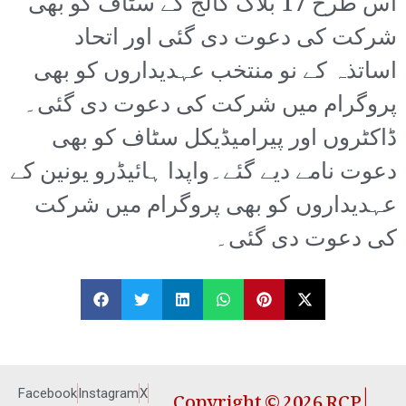
اس طرح 17 بلاک کالج کے سٹاف کو بھی
شرکت کی دعوت دی گئی اور اتحاد
اساتذہ کے نو منتخب عہدیداروں کو بھی
پروگرام میں شرکت کی دعوت دی گئی۔
ڈاکٹروں اور پیرامیڈیکل سٹاف کو بھی
دعوت نامے دیے گئے۔واپدا ہائیڈرو یونین کے
عہدیداروں کو بھی پروگرام میں شرکت
کی دعوت دی گئی۔
Copyright © 2026 RCP |
Facebook
Instagram
X