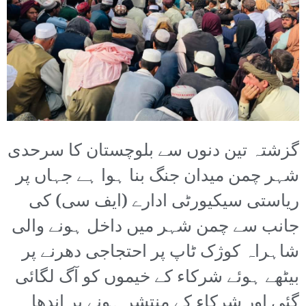
گزشتہ تین دنوں سے بلوچستان کا سرحدی
شہر چمن میدان جنگ بنا ہوا ہے جہاں پر
ریاستی سیکیورٹی ادارے (ایف سی) کی
جانب سے چمن شہر میں داخل ہونے والی
شاہراہ کوژک ٹاپ پر احتجاجی دھرنے پر
بیٹھے ہوئے شرکاء کے خیموں کو آگ لگائی
گئی اور شرکاء کے منتشر ہونے پر اندھا