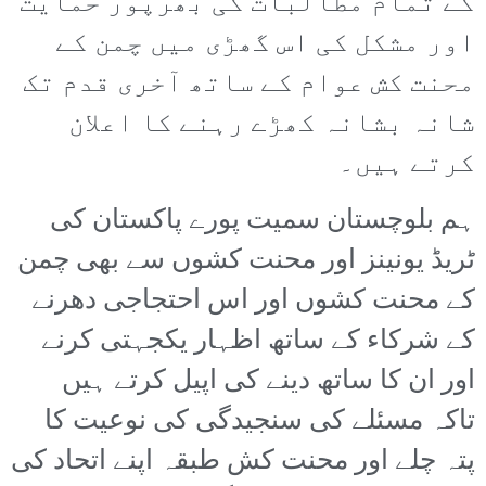
کے تمام مطالبات کی بھرپور حمایت
اور مشکل کی اس گھڑی میں چمن کے
محنت کش عوام کے ساتھ آخری قدم تک
شانہ بشانہ کھڑے رہنے کا اعلان
کرتے ہیں۔
ہم بلوچستان سمیت پورے پاکستان کی
ٹریڈ یونینز اور محنت کشوں سے بھی چمن
کے محنت کشوں اور اس احتجاجی دھرنے
کے شرکاء کے ساتھ اظہار یکجہتی کرنے
اور ان کا ساتھ دینے کی اپیل کرتے ہیں
تاکہ مسئلے کی سنجیدگی کی نوعیت کا
پتہ چلے اور محنت کش طبقہ اپنے اتحاد کی