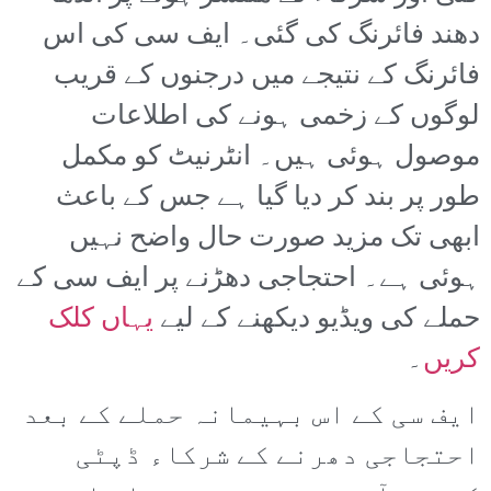
دھند فائرنگ کی گئی۔ ایف سی کی اس
فائرنگ کے نتیجے میں درجنوں کے قریب
لوگوں کے زخمی ہونے کی اطلاعات
موصول ہوئی ہیں۔ انٹرنیٹ کو مکمل
طور پر بند کر دیا گیا ہے جس کے باعث
ابھی تک مزید صورت حال واضح نہیں
ہوئی ہے۔ احتجاجی دھڑنے پر ایف سی کے
حملے کی ویڈیو دیکھنے کے لیے
یہاں کلک
کریں
۔
ایف سی کے اس بہیمانہ حملے کے بعد
احتجاجی دھرنے کے شرکاء ڈپٹی