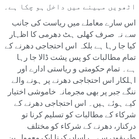
اٹھویں مہینے میں داخل ہو چکا ہے۔
اس سارے معاملے میں ریاست کی جانب
سے نہ صرف کھلی ہٹ دھرمی کا اظہار
کیا جا رہا ہے بلکہ اس احتجاجی دھرنے کے
تمام مطالبات کو پس پشت ڈالا جا رہا
ہے۔ تمام حکومتی و ریاستی ادارے اور
اہلکار اس احتجاجی دھرنے پر ہونے والے
ننگے جبر پر بھی مجرمانہ خاموشی اختیار
کیے ہوئے ہیں۔ اس احتجاجی دھرنے کے
شرکاء کے مطالبات کو تسلیم کرنا تو
درکنار، دھرنے کے شرکاء کو مختلف
طریقوں سے ہراساں کرنا ایک معمول بن