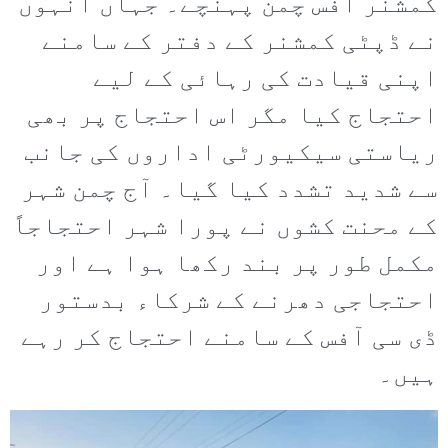
کمشنر آفس چمن پہنچے۔ جہاں انہوں
نے ڈپٹی کمشنر کے دفتر کے سامنے
اپنی قیادت کی رہائی کے لیے
احتجاج کیا مگر اس احتجاج پر بھی
ریاستی سیکیورٹی اداروں کی جانب
سے شدید تشدد کیا گیا۔ آج چمن شہر
کے محنت کشوں نے پورا شہر احتجاجاً
مکمل طور پر بند رکھا ہوا ہے اور
احتجاجی دھرنے کے شرکاء بدستور
ڈی سی آفس کے سامنے احتجاج کر رہے
ہیں۔