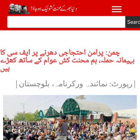
Sear
چمن: پرامن احتجاجی دھرنے پر ایف سی کا
بہیمانہ حملہ، ہم محنت کش عوام کے ساتھ کھڑے
ہیں
|رپورٹ: نمائندہ ورکرنامہ، بلوچستان|