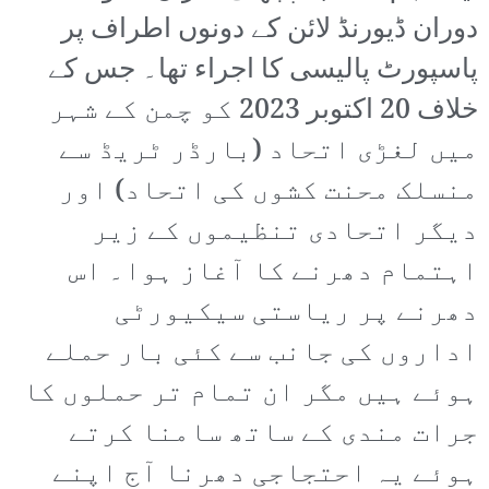
دوران ڈیورنڈ لائن کے دونوں اطراف پر
پاسپورٹ پالیسی کا اجراء تھا۔ جس کے
خلاف 20 اکتوبر 2023 کو چمن کے شہر
میں لغڑی اتحاد (بارڈر ٹریڈ سے
منسلک محنت کشوں کی اتحاد) اور
دیگر اتحادی تنظیموں کے زیر
اہتمام دھرنے کا آغاز ہوا۔ اس
دھرنے پر ریاستی سیکیورٹی
اداروں کی جانب سے کئی بار حملے
ہوئے ہیں مگر ان تمام تر حملوں کا
جرات مندی کے ساتھ سامنا کرتے
ہوئے یہ احتجاجی دھرنا آج اپنے