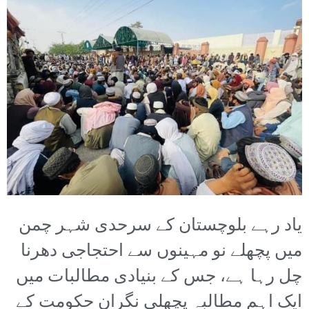
یاد رہے بلوچستان کے سرحدی شہر چمن
میں پچھلے نو مہینوں سے احتجاجی دھرنا
چل رہا ہے، جس کے بنیادی مطالبات میں
ایک اہم مطالبہ پچھلی نگران حکومت کے