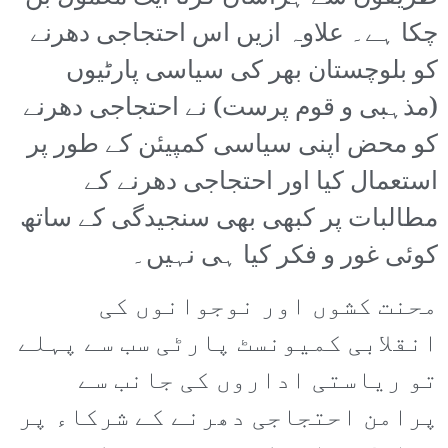
چکا ہے۔ علاوہ ازیں اس احتجاجی دھرنے
کو بلوچستان بھر کی سیاسی پارٹیوں
(مذہبی و قوم پرست) نے احتجاجی دھرنے
کو محض اپنی سیاسی کمپیئن کے طور پر
استعمال کیا اور احتجاجی دھرنے کے
مطالبات پر کبھی بھی سنجیدگی کے ساتھ
کوئی غور و فکر کیا ہی نہیں۔
محنت کشوں اور نوجوانوں کی
انقلابی کمیونسٹ پارٹی سب سے پہلے
تو ریاستی اداروں کی جانب سے
پرامن احتجاجی دھرنے کے شرکاء پر