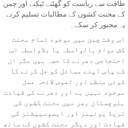
طاقت سے ریاست کو گھٹنے ٹیکنے اور چمن
کے محنت کشوں کے مطالبات تسلیم کرنے
پہ مجبور کر سکے۔
اس وقت چمن میں موجود تمام محنت
کش عوام بالواسطہ یا بلاواسطہ اس
احتجاجی دھرنے کا حصہ ہیں مگر ان
کے پاس اپنے مسائل کو حل کرنے کا
کوئی منظم اور ٹھوس لائحہ عمل
موجود نہیں ہے اور دھرنے کی قیادت
بلوچستان بھر میں محنت کشوں کی
ٹریڈ یونینز اور ایسوسییشنز کی
قیادت اور دیگر محنت کشوں کے ساتھ