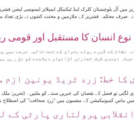
 صرف محکمہ فشریز کے ملازمین و محنت کشوں نے بڑی تعداد میں 
نوع انسان کا مستقبل اور قومی ر
بکہ دوسری طرف تجارتی لڑائیاں دیکھنے کو مل رہی ہیں
 کا خط: زرد ٹریڈ یونین ازم 
نقلابی پرولتاری پارٹی کے ل