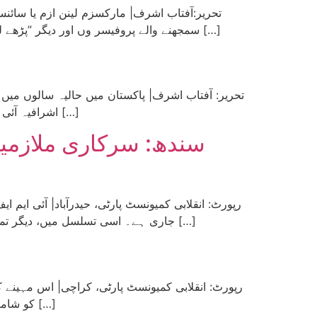
سمجھنے والے پروفیسر وں اور دیگر ”پڑھے لکھے“ مڈل کلاس خواتین و حضرات کو ہمیشہ سے انقلابی پرولتاری پارٹی کے آہنی ڈسپلن اور مرکزیت پر مبنی ڈھانچے پر […]
اشرافیہ آئی ایم ایف کے احکامات کے تحت معاشی بحران کا تمام تر بوجھ محنت کش طبقے پر منتقل کر رہے ہیں اور روزانہ کی بنیاد […]
سندھ: سرکاری ملازمین
جاری ہے۔ اسی تسلسل میں، دیگر تمام صوبوں کی طرح سندھ میں بھی پیپلز پارٹی، جو خود کو نام نہاد جمہوریت کی علمبردار کہلواتی ہے، نے مزدور دشمن […]
کو شامل کر رہے ہیں، جن کی ظاہر کردہ کل دولت ایک بلین ڈالرز سے تجاوز کر چکی ہے۔ جن کے کاروبار میں کوکنگ آئل سے […]