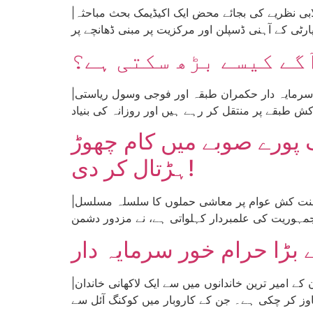
|تحریر:آفتاب اشرف| مارکسزم لینن ازم یا سائنسی سوشلزم کو طبقاتی جنگ اور محنت کش طبقے کی نجات کے انقلابی نظریے کی بجائے محض ایک اکیڈیمک بحث مباحثہ
گے کیسے بڑھ سکتی ہے؟
|تحریر: آفتاب اشرف| پاکستان میں حالیہ سالوں میں محنت کش طبقے پر ملکی تاریخ کے بدترین حملے کیے جا رہے ہیں۔ سرمایہ دار حکمران طبقہ اور فوجی وسول ریاستی
پورے صوبے میں کام چھوڑ
ہڑتال کر دی!
|رپورٹ: انقلابی کمیونسٹ پارٹی، حیدرآباد| آئی ایم ایف اور دیگر سامراجی اداروں کے گماشتہ حکمرانوں کی جانب سے محنت کش عوام پر معاشی حملوں کا سلسلہ مسلسل
ڑا حرام خور سرمایہ دار
|رپورٹ: انقلابی کمیونسٹ پارٹی، کراچی| اس مہینے کے سب سے بڑے حرام خور سرمایہ دار کی فہرست میں ہم پاکستان کے امیر ترین خاندانوں میں سے ایک لاکھانی خاندان