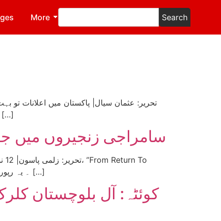
ages
More
Search
بھرنے کا ہوتا ہے، معاشی انقلاب کا ہوتا ہے۔ اور یہی بکواس سن سن کر لوگ آج اسے خوشی کا اعلان کم، مذاق س
سامراجی زنجیروں میں ج
Rebuild“۔ یہ رپورٹ مجموعی طور پر 13 صفحات پر مشتمل ہے جو کہ جولائی 2025ء اور اگست 2025ء میں ایک سروے کے بعد […]
کوئٹہ: آل بلوچستان کلرک