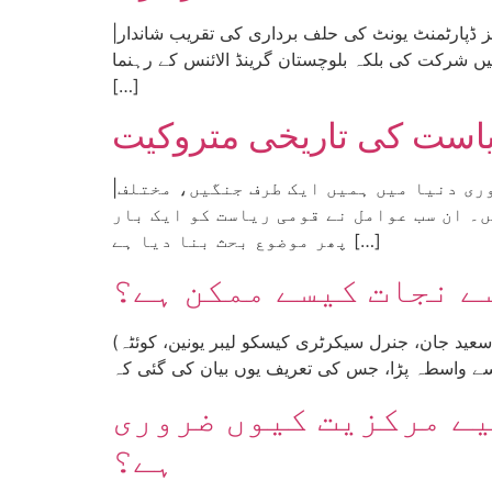
|رپورٹ: انقلابی کمیونسٹ پارٹی، کوئٹہ| محکمہ فشریز میں آل بلوچستان کلرک اینڈ ٹیکنیکل ایمپلائز ایسوسی ایشن فشریز ڈپارٹمنٹ یونٹ کی حلف برداری کی تقریب شاندار
شرکت کی بلکہ بلوچستان گرینڈ الائنس کے رہنما
[…]
یاست کی تاریخی متروکیت
|تحریر: آفتاب اشرف| عالمی سرمایہ دارانہ نظام کے گہرے ہوتے بحران کے تحت حالیہ عرصے میں پوری دنیا میں ہمیں ایک طرف جنگیں، مختلف
۔ ان سب عوامل نے قومی ریاست کو ایک بار
پھر موضوع بحث بنا دیا ہے […]
سے نجات کیسے ممکن ہے؟
(تحریر: ملک سعید جان، جنرل سیکرٹری کیسکو لیبر یونین، کوئٹہ) بچپن میں جب گندم کی فصل کو زردی کی بیماری لگتی تو فصل کے نقصان کی خبریں سننے کو ملتیں۔
یے مرکزیت کیوں ضروری
ہے؟