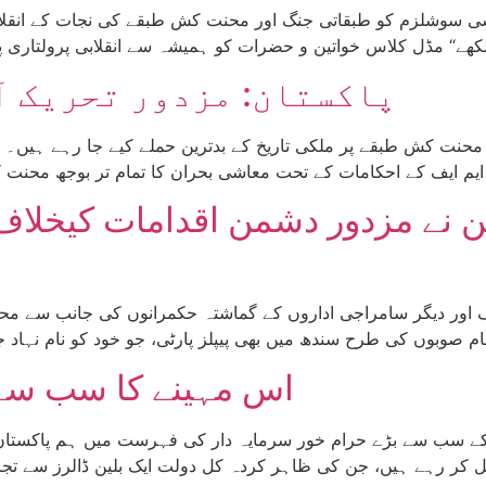
پاکستان: مزدور تحریک آ
 نے مزدور دشمن اقدامات کیخلاف 
اس مہینے کا سب سے ب