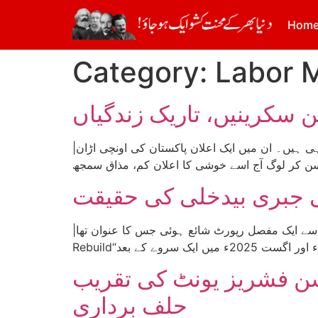
Hom
Category:
Labor 
 سکرینیں، تاریک زندگیاں
|تحریر: عثمان سیال| پاکستان میں اعلانات تو بہت ہوتے ہیں، لیکن ان میں خوشی کے اعلانات آٹے میں نمک کے برابر ہی ہیں۔ ان میں ایک اعلان پاکستان کی اونچی اڑان
 جبری بیدخلی کی حقیقت
|تحریر: زلمی پاسون| 12 نومبر 2025 ء کو اقوام متحدہ کے ذیلی ادارے یو این ڈی پی کی جانب سے ایک مفصل رپورٹ شائع ہوئی جس کا عنوان تھا، ”From Return To
یشن فشریز یونٹ کی تقریب
حلف برداری