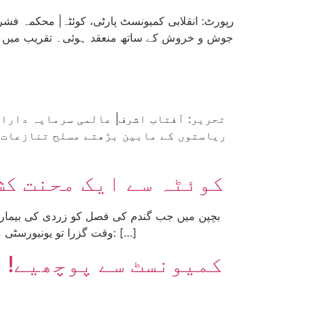
جوش و خروش کے ساتھ منعقد ہوئی۔ تقریب میں نہ
ریاستوں کے مابین بڑھتے مسلح تنازعات ج
کوئٹہ سے ایک محنت کش
وقت گزرا تو یونیورسٹی میں ماس کمیونیکیشن کے مضمون میں ”زرد صحافت“ کی اصطلاح سے واسطہ پڑا، جس کی تعریف یوں بیان کی گئی کہ: […]
کمیونسٹ سے پوچھیے! ا