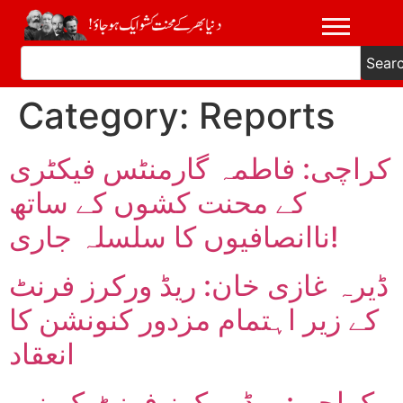
Sear
Category:
Reports
کراچی: فاطمہ گارمنٹس فیکٹری
کے محنت کشوں کے ساتھ
ناانصافیوں کا سلسلہ جاری!
ڈیرہ غازی خان: ریڈ ورکرز فرنٹ
کے زیر اہتمام مزدور کنونشن کا
انعقاد
کراچی: ریڈ ورکرز فرنٹ کے زیر