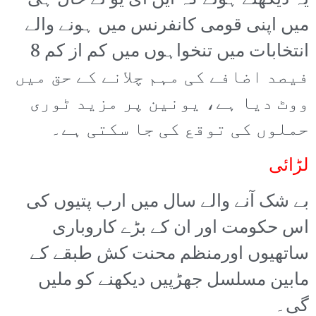
یہ دیکھتے ہوئے کہ این ای یو نے حال ہی
میں اپنی قومی کانفرنس میں ہونے والے
انتخابات میں تنخواہوں میں کم از کم 8
فیصد اضافے کی مہم چلانے کے حق میں
ووٹ دیا ہے، یونین پر مزید ٹوری
حملوں کی توقع کی جا سکتی ہے۔
لڑائی
بے شک آنے والے سال میں ارب پتیوں کی
اس حکومت اور ان کے بڑے کاروباری
ساتھیوں اورمنظم محنت کش طبقے کے
مابین مسلسل جھڑپیں دیکھنے کو ملیں
گی۔