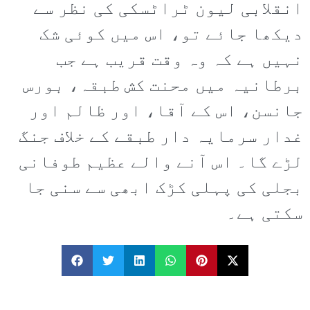
انقلابی لیون ٹراٹسکی کی نظر سے
دیکھا جائے تو، اس میں کوئی شک
نہیں ہے کہ وہ وقت قریب ہے جب
برطانیہ میں محنت کش طبقہ، بورس
جانسن، اس کے آقا، اور ظالم اور
غدار سرمایہ دار طبقے کے خلاف جنگ
لڑے گا۔ اس آنے والے عظیم طوفانی
بجلی کی پہلی کڑک ابھی سے سنی جا
سکتی ہے۔