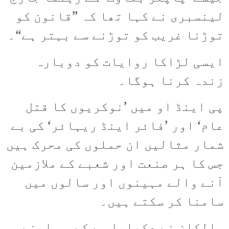
لینسبری نے کہا تھا کہ ”قانون کو
توڑنا غریب کو توڑنے سے بہتر ہے“۔
ایسی لڑاکا روایات کو دوبارہ
زندہ کرنا ہوگا۔
پی اینڈ او میں ’نوکریوں کا قتل
عام‘ اور ’فائر اینڈ ریہائر‘ کی بے
شمار مثالیں ان حملوں کی محرک ہیں
جس کا ہر صنعت اور شعبے کے ملازمین
آنے والے مہینوں اور سالوں میں
سامنا کر سکتے ہیں۔
مالکان نے دکھایا ہے کے وہ اپنے