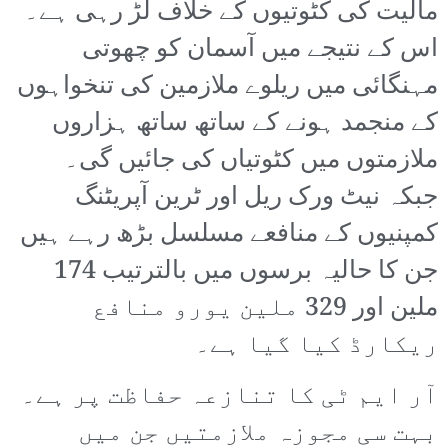
مالیت کی کٹوتیوں کے خلاف لڑ رہی ہے۔
اس کے نتیجے میں آسمان کو چھوتی
مہنگائی میں ریلوے ملازمین کی تنخواہوں
کے منجمد ہونے کے ساتھ ساتھ ہزاروں
ملازمتوں میں کٹوتیاں کی جائیں گی۔
جبکہ نیٹ ورک ریل اور ٹرین آپریٹنگ
کمپنیوں کے منافعے مسلسل بڑھ رہے ہیں
جن کا حالیہ برسوں میں بالترتیب 174
ملین اور 329 ملین یورو منافع
ریکارڈ کیا گیا ہے۔
آر ایم ٹی کا تنازعہ حفاظت پر ہے۔
بہت سی مجوزہ ملازمتیں جن میں