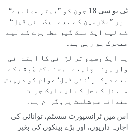
ٹی یو سی 18 جون کو ”بہتر مطالبے“
اور ”ملازمین کے لیے ایک نئی ڈیل“
کے لیے ایک ملک گیر مظاہرے کے لیے
متحرک ہو رہی ہے۔
یہ ایک وسیع تر لڑائی کا ابتدائی
وار ہونا چاہیے۔ محنت کش طبقے کے
لیے درکار ’نئی ڈیل‘ عوام کو درپیش
مسائل کے حل کے لیے ایک جرات
مندانہ سوشلسٹ پروگرام ہے۔
اس میں ٹرانسپورٹ سسٹم، توانائی کی
اجارہ داریوں، اور بڑے بینکوں کی بغیر