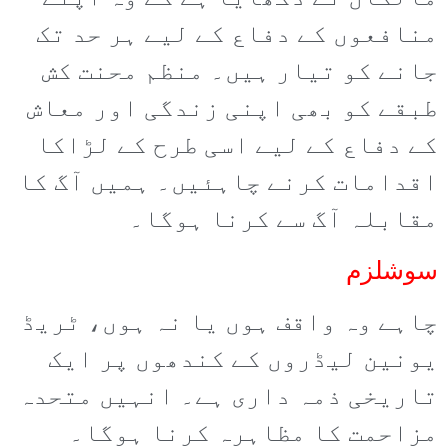
منافعوں کے دفاع کے لیے ہر حد تک
جانے کو تیار ہیں۔ منظم محنت کش
طبقے کو بھی اپنی زندگی اور معاش
کے دفاع کے لیے اسی طرح کے لڑاکا
اقدامات کرنے چاہئیں۔ ہمیں آگ کا
مقابلہ آگ سے کرنا ہوگا۔
سوشلزم
چاہے وہ واقف ہوں یا نہ ہوں، ٹریڈ
یونین لیڈروں کے کندھوں پر ایک
تاریخی ذمہ داری ہے۔ انہیں متحدہ
مزاحمت کا مظاہرہ کرنا ہوگا۔