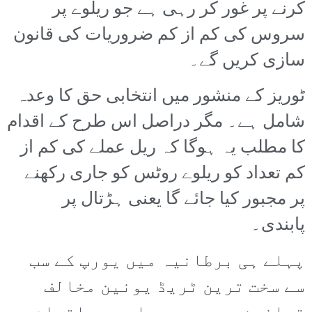
کرنے پر غور کر رہی ہے جو ریلوے پر
سروس کی کم از کم ضروریات کی قانون
سازی کریں گے۔
ٹوریز کے منشور میں انتخابی حق کا وعدہ
شامل ہے۔ مگر دراصل اس طرح کے اقدام
کا مطلب یہ ہوگا کہ ریل عملے کی کم از
کم تعداد کو ریلوے روٹس کو جاری رکھنے
پر مجبور کیا جائے گا یعنی ہڑتال پر
پابندی۔
پہلے ہی برطانیہ میں یورپ کے سب
سے سخت ترین ٹریڈ یونین مخالف