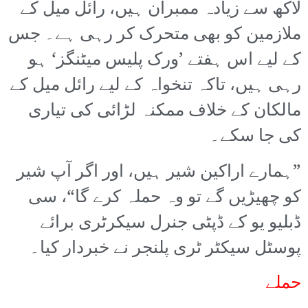
لاکھ سے زیادہ ممبران ہیں، رائل میل کے
ملازمین کو بھی متحرک کر رہی ہے۔ جس
کے لیے اس ہفتے ’ورک پلیس میٹنگز‘ ہو
رہی ہیں، تاکہ تنخواہ کے لیے رائل میل کے
مالکان کے خلاف ممکنہ لڑائی کی تیاری
کی جا سکے۔
”ہمارے اراکین شیر ہیں، اور اگر آپ شیر
کو چھیڑیں گے تو وہ حملہ کرے گا“، سی
ڈبلیو یو کے ڈپٹی جنرل سیکرٹری برائے
پوسٹل سیکٹر ٹری پلنجر نے خبردار کیا۔
حملے