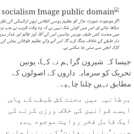
اگر موجودہ صورت حال کو عظیم روسی انقلابی لیون ٹراٹسکی کی نظر
دیکھا جائے تو، اس میں کوئی شک نہیں ہے کہ وہ وقت قریب ہے جب برط
میں محنت کش طبقہ، بورس جانسن، اس کے آقا، اور ظالم اور غدار سرم
دار طبقے کے خلاف جنگ لڑے گا۔ اس آنے والے عظیم طوفانی بجلی کی 
کڑک ابھی سے سنی جا سکتی ہے۔
جیسا کہ شیرون گراہم نے کہا، یونین
تحریک کو سرمایہ داروں کے اصولوں کے
مطابق نہیں چلنا چاہیے۔
برطانیہ میں محنت کش طبقے کے پاس
ایسے قوانین کی خلاف ورزی کرنے کی
ایک قابل فخر روایت موجود ہے،
جیسے ’پاپلر بغاوت‘ کے رہنما جارج