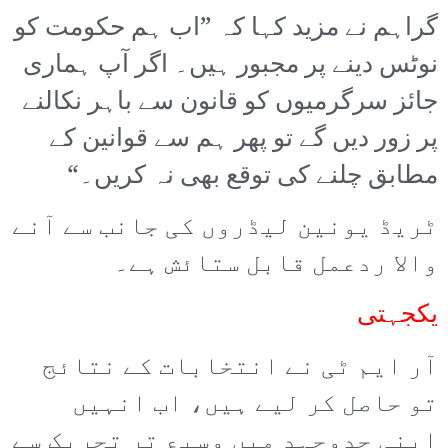
گراہم نے مزید کہا کہ ”اب ہم حکومت کو
نوٹس دینے پر مجبور ہیں۔ اگر آپ ہماری
جائز سرگرمیوں کو قانون سے باہر نکالنے
پر زور دیں گے تو پھر ہم سے قوانین کے
مطابق چلنے کی توقع بھی نہ کریں۔“
ٹریڈ یونین لیڈروں کی جانب سے آنے
والا ردعمل قابل ستائش ہے۔
یکجہتی
آر ایم ٹی نے انتخابات کے نتائج
تو حاصل کر لیے ہیں، اب انہیں
اپنی جدوجہد میں وسیع تر تحریک سے