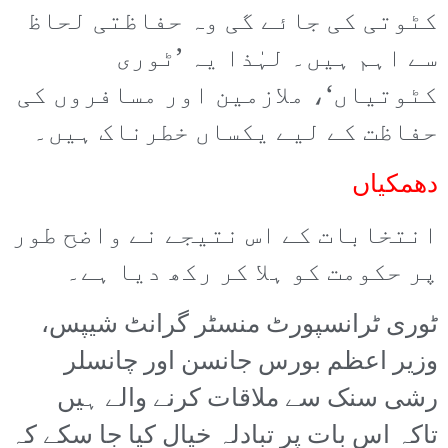
کٹوتی کی جائے گی وہ حفاظتی لحاظ
سے اہم ہیں۔ لہٰذا یہ ’ٹوری
کٹوتیاں‘، ملازمین اور مسافروں کی
حفاظت کے لیے یکساں خطرناک ہیں۔
دھمکیاں
انتخابات کے اس نتیجے نے واضح طور
پر حکومت کو ہلا کر رکھ دیا ہے۔
ٹوری ٹرانسپورٹ منسٹر گرانٹ شیپس،
وزیر اعظم بورس جانسن اور چانسلر
رشی سنک سے ملاقات کرنے والے ہیں
تاکہ اس بات پر تبادلہ خیال کیا جا سکے کہ