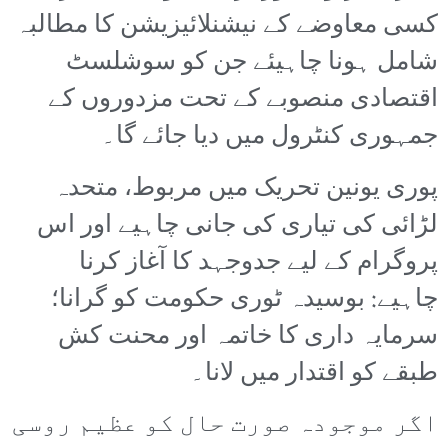
کسی معاوضے کے نیشنلائیزیشن کا مطالبہ
شامل ہونا چاہیئے جن کو سوشلسٹ
اقتصادی منصوبے کے تحت مزدوروں کے
جمہوری کنٹرول میں دیا جائے گا۔
پوری یونین تحریک میں مربوط، متحدہ
لڑائی کی تیاری کی جانی چاہیے اور اس
پروگرام کے لیے جدوجہد کا آغاز کرنا
چاہیے: بوسیدہ ٹوری حکومت کو گرانا؛
سرمایہ داری کا خاتمہ اور محنت کش
طبقے کو اقتدار میں لانا۔
اگر موجودہ صورت حال کو عظیم روسی