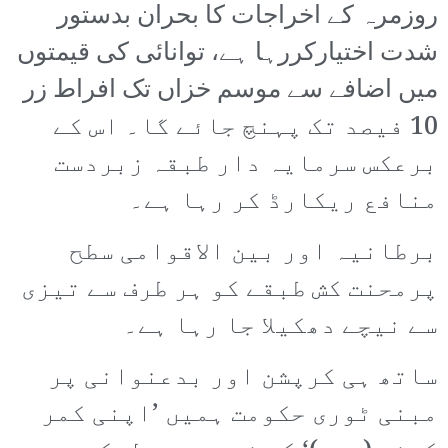
روزمرہ کے اخراجات کا بحران بدستور
شدت اختیارکررہا ہے، توانائی کی قیمتوں
میں اضافے سے موسم خزاں تک افراط زر
10 فیصد تک پہنچ جائے گا۔ اس کے
برعکس سرمایہ دار طبقہ زبردست
منافع ریکارڈ کر رہا ہے۔
برطانیہ اور بین الاقوامی سطح
پرمحنت کش طبقے کو ہر طرف سے تیزی
سے نیچے دھکیلا جا رہا ہے۔
ساتھ ہی کرپشن اور بدعنوانی پر
مبنی ٹوری حکومت ہمیں ’اپنی کمر