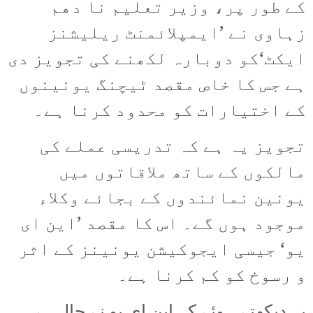
کے طور پر، وزیر تعلیم نا دھم
زہاوی نے ’ایمپلائمنٹ ریلیشنز
ایکٹ‘کو دوبارہ لکھنے کی تجویز دی
ہے جس کا خاص مقصد ٹیچنگ یونینوں
کے اختیارات کو محدود کرنا ہے۔
تجویز یہ ہے کہ تدریسی عملے کی
مالکوں کے ساتھ ملاقاتوں میں
یونین نمائندوں کے بجائے وکلاء
موجود ہوں گے۔ اس کا مقصد ’این ای
یو‘ جیسی ایجوکیشن یونینز کے اثر
و رسوخ کو کم کرنا ہے۔