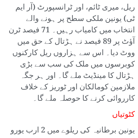
ریل، میری ٹائم، اور ٹرانسپورٹ (آر ایم
ٹی) یونین ملکی سطح پر ہونے والے
انتخاب میں کامیاب رہیں۔ 71 فیصد ٹرن
آؤٹ پر 89 فیصد نے ہڑتال کے حق میں
ووٹ دیا۔ اس سے ہزاروں ریل کارکنوں
کوبرسوں میں ملک کی سب سے بڑی
ہڑتال کا مینڈیٹ ملے گا۔ اور ہر جگہ
ملازمین کومالکان اور ٹوریز کے خلاف
کارروائی کرنے کا حوصلہ ملے گا۔
کٹوتیاں
یونین برطانیہ کی ریلوے میں 2 ارب یورو