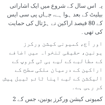
یہ اس سال کے شروع میں ایک اشاراتی
بیلیٹ کے بعد ہوا ہے، جہاں پی سی ایس
کے 80 فیصد اراکین نے ہڑتال کی حمایت
کی تھی۔
اور آج، کمیونی کیشن ورکرز
یونین، حقیقی تنخواہ میں اضافے
کے مطالبے کے لیے بی ٹی گروپ کے
اراکین کے درمیان ملکی سطح کے
الیکشن کے لیے اپنا ٹائم ٹیبل پیش
کر رہی ہے۔
کمیونی کیشن ورکرز یونین، جس کے 2