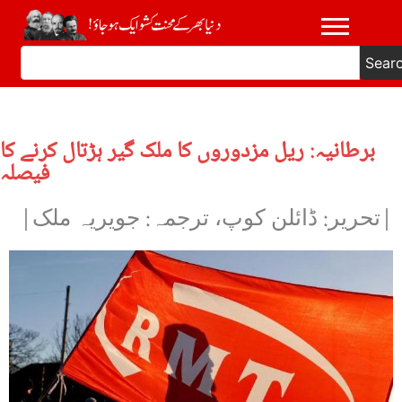
Sear
برطانیہ: ریل مزدوروں کا ملک گیر ہڑتال کرنے کا
فیصلہ
|تحریر: ڈائلن کوپ، ترجمہ: جویریہ ملک|