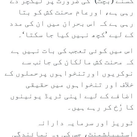
کسنے (بچت)‘ کی ضرورت پر لیکچر دے
رہی ہے، اورعام محنت کش کو بتا
رہی ہے کہ اس بحران میں ان کی مدد
کے لیے ’کچھ نہیں کیا جا سکتا‘۔
اس میں کوئی تعجب کی بات نہیں ہے
کہ محنت کش مالکان کی جانب سے
نوکریوں اورتنخواہوں پرحملوں کے
خلاف اور تنخواہوں میں حقیقی
اضافے کے لیے اپنی ٹریڈ یونینوں
کا رُخ کر رہے ہیں۔
ٹوریز اور سرمایہ دارانہ
اسٹیبلشمنٹ، جس کی وہ نمائندگی