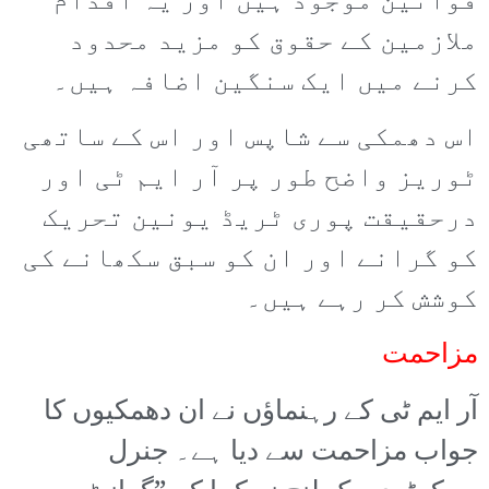
قوانین موجود ہیں اور یہ اقدام
ملازمین کے حقوق کو مزید محدود
کرنے میں ایک سنگین اضافہ ہیں۔
اس دھمکی سے شاپس اور اس کے ساتھی
ٹوریز واضح طور پر آر ایم ٹی اور
درحقیقت پوری ٹریڈ یونین تحریک
کو گرانے اور ان کو سبق سکھانے کی
کوشش کر رہے ہیں۔
مزاحمت
آر ایم ٹی کے رہنماؤں نے ان دھمکیوں کا
جواب مزاحمت سے دیا ہے۔ جنرل