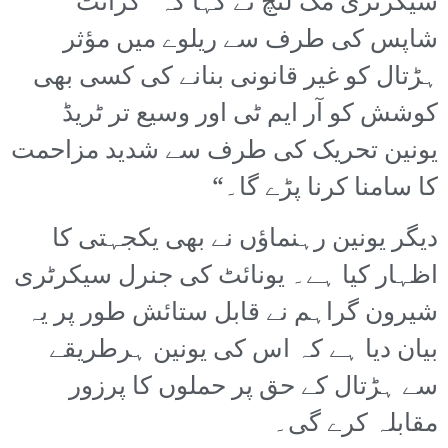
سیکرٹری مک لنچ نے کہا کہ ”گرانٹ
شاپس کی طرف سے ریلوے میں مؤثر
ہڑتال کو غیر قانونی بنانے کی کسی بھی
کوشش کو آر ایم ٹی اور وسیع تر ٹریڈ
یونین تحریک کی طرف سے شدید مزاحمت
کا سامنا کرنا پڑے گا۔“
دیگر یونین رہنماؤں نے بھی یکجہتی کا
اظہار کیا ہے۔ یونائٹ کی جنرل سیکرٹری
شیرون گراہم نے قابل ستائش طور پر یہ
بیان دیا ہے کہ اس کی یونین ہرطریقے
سے ہڑتال کے حق پر حملوں کا پرزور
مقابلہ کرے گی۔