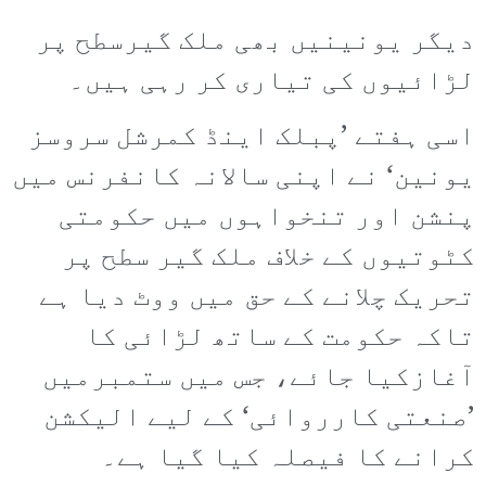
دیگر یونینیں بھی ملک گیرسطح پر
لڑائیوں کی تیاری کر رہی ہیں۔
اسی ہفتے ’پبلک اینڈ کمرشل سروسز
یونین‘ نے اپنی سالانہ کانفرنس میں
پنشن اور تنخواہوں میں حکومتی
کٹوتیوں کے خلاف ملک گیر سطح پر
تحریک چلانے کے حق میں ووٹ دیا ہے
تاکہ حکومت کے ساتھ لڑائی کا
آغازکیا جائے، جس میں ستمبرمیں
’صنعتی کارروائی‘ کے لیے الیکشن
کرانے کا فیصلہ کیا گیا ہے۔