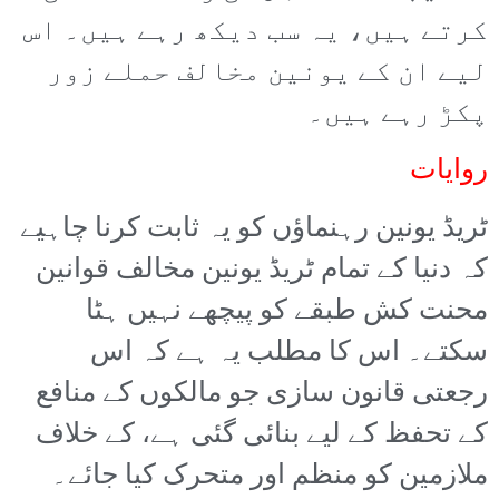
کرتے ہیں، یہ سب دیکھ رہے ہیں۔ اس
لیے ان کے یونین مخالف حملے زور
پکڑ رہے ہیں۔
روایات
ٹریڈ یونین رہنماؤں کو یہ ثابت کرنا چاہیے
کہ دنیا کے تمام ٹریڈ یونین مخالف قوانین
محنت کش طبقے کو پیچھے نہیں ہٹا
سکتے۔ اس کا مطلب یہ ہے کہ اس
رجعتی قانون سازی جو مالکوں کے منافع
کے تحفظ کے لیے بنائی گئی ہے، کے خلاف
ملازمین کو منظم اور متحرک کیا جائے۔