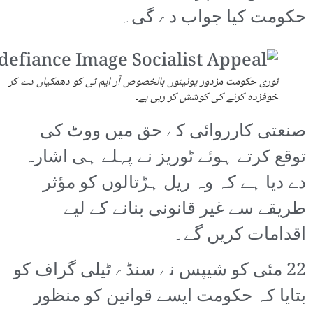
حکومت کیا جواب دے گی۔
ٹوری حکومت مزدور یونینوں بالخصوص آر ایم ٹی کو دھمکیاں دے کر
خوفزدہ کرنے کی کوشش کر رہی ہے۔
صنعتی کارروائی کے حق میں ووٹ کی
توقع کرتے ہوئے ٹوریز نے پہلے ہی اشارہ
دے دیا ہے کہ وہ ریل ہڑتالوں کو مؤثر
طریقے سے غیر قانونی بنانے کے لیے
اقدامات کریں گے۔
22 مئی کو شیپس نے سنڈے ٹیلی گراف کو
بتایا کہ حکومت ایسے قوانین کو منظور