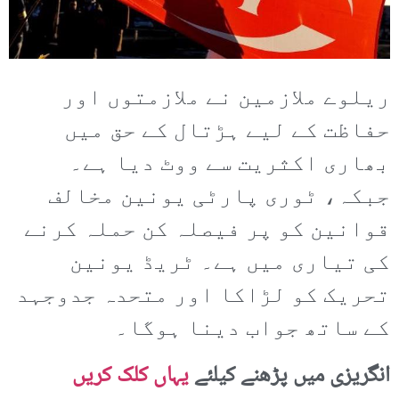
ریلوے ملازمین نے ملازمتوں اور
حفاظت کے لیے ہڑتال کے حق میں
بھاری اکثریت سے ووٹ دیا ہے۔
جبکہ، ٹوری پارٹی یونین مخالف
قوانین کو پر فیصلہ کن حملہ کرنے
کی تیاری میں ہے۔ ٹریڈ یونین
تحریک کو لڑاکا اور متحدہ جدوجہد
کے ساتھ جواب دینا ہوگا۔
انگریزی میں پڑھنے کیلئے
یہاں کلک کریں