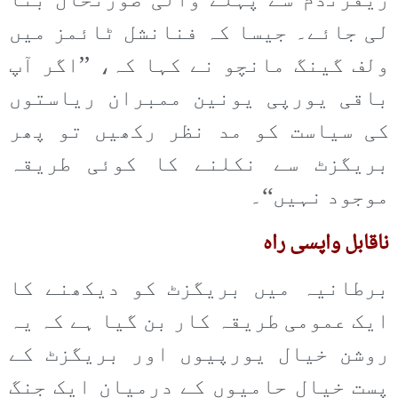
ریفرنڈم سے پہلے والی صورتحال بنا
لی جائے۔ جیسا کہ فنانشل ٹائمز میں
ولف گینگ مانچو نے کہا کہ، ’’اگر آپ
باقی یورپی یونین ممبران ریاستوں
کی سیاست کو مد نظر رکھیں تو پھر
بریگزٹ سے نکلنے کا کوئی طریقہ
موجود نہیں‘‘۔
ناقابل واپسی راہ
برطانیہ میں بریگزٹ کو دیکھنے کا
ایک عمومی طریقہ کار بن گیا ہے کہ یہ
روشن خیال یورپیوں اور بریگزٹ کے
پست خیال حامیوں کے درمیان ایک جنگ