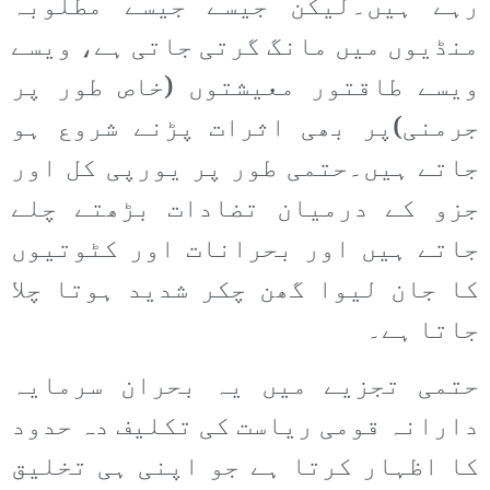
رہے ہیں۔لیکن جیسے جیسے مطلوبہ
منڈیوں میں مانگ گرتی جاتی ہے، ویسے
ویسے طاقتور معیشتوں (خاص طور پر
جرمنی)پر بھی اثرات پڑنے شروع ہو
جاتے ہیں۔حتمی طور پر یورپی کل اور
جزو کے درمیان تضادات بڑھتے چلے
جاتے ہیں اور بحرانات اور کٹوتیوں
کا جان لیوا گھن چکر شدید ہوتا چلا
جاتا ہے۔
حتمی تجزیے میں یہ بحران سرمایہ
دارانہ قومی ریاست کی تکلیف دہ حدود
کا اظہار کرتا ہے جو اپنی ہی تخلیق