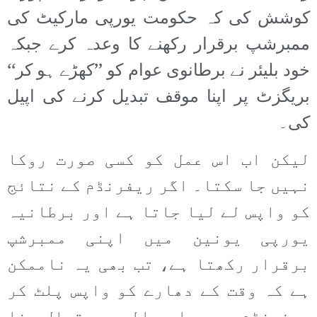
کوشش کی کہ حکومت یورپی مارکیٹ کی
ممبرشپ برقرار رکھنے کا وعدہ کرے جبکہ
خود بلیئر نے برطانوی عوام کو ’’کھڑے ہو کر‘‘
بریگزٹ پر اپنا موقف تبدیل کرنے کی اپیل
کی۔
لیکن اب اس عمل کو کسی صورت روکا
نہیں جا سکتا۔ اگر ریفرنڈم کے نتائج
کو واپس لے لیا جاتا ہے اور برطانیہ
یورپی یونین میں اپنی ممبرشپ
برقرار رکھتا ہے، تب بھی یہ ناممکن
ہے کہ وقت کے دھارے کو واپس پلٹ کر