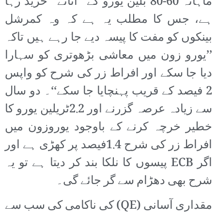
ماہانہ 60-80 بلین یورو کے ’’اثاثے‘‘ خرید رہا
ہے، جس کا مطلب یہ ہے کہ وہ کمرشل
بینکوں کو مفت کا پیسہ دیے جا رہے ہیں تاکہ
’’یورو زون میں معاشی بڑھوتری کو سہارا
دیا جا سکے اور افراط زر کی شرح کو واپس
2 فیصد کے قریب پہنچایا جا سکے‘‘۔ دو سال
سے زیادہ عرصہ گزرنے اور 2.2ٹریلین یورو کا
خطیر خرچہ کرنے کے باوجود یوروزون میں
افراط زر کی شرح 1.4فیصد پر کھڑی ہے اور
اگر ECB پیسوں کا نلکا بند کر دیتا ہے تو یہ
شرح بھی دھڑام سے گر جائے گی۔
مقداری آسانی (QE) کی ناکامی کی سب سے