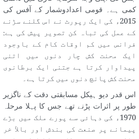
کمی ہے۔ قومی اعدادوشمار کے آفس کی
2015ء کی ایک رپورٹ نے اس گلنے سڑنے
کے عمل کی تباہ کن تصویر پیش کی ہے:
فرانس میں کم اوقات کام کے باوجود
ایک محنت کش چار دنوں میں اتنی
پیداوار کرتا ہے جتنی ایک برطانوی
محنت کش پانچ دنوں میں کرتا ہے۔
اس قدر دیو ہیکل مسابقتی دقت کے ناگزیر
طور پر اثرات پڑنے تھے جس کا پہلا مرحلہ
1970ء کی دہائی سے پورے ملک میں بڑے
پیمانے پر صنعت کی بندش اور بالآ خر