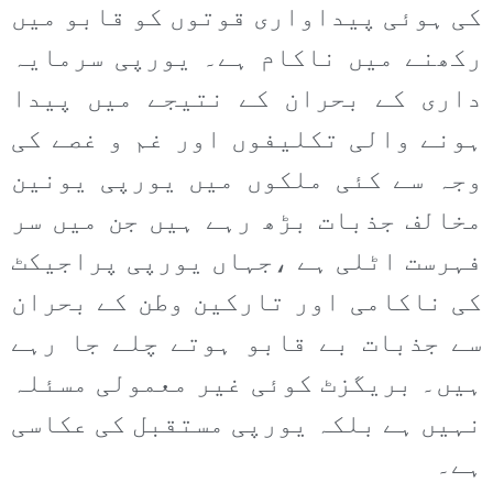
کی ہوئی پیداواری قوتوں کو قابو میں
رکھنے میں ناکام ہے۔ یورپی سرمایہ
داری کے بحران کے نتیجے میں پیدا
ہونے والی تکلیفوں اور غم و غصے کی
وجہ سے کئی ملکوں میں یورپی یونین
مخالف جذبات بڑھ رہے ہیں جن میں سر
فہرست اٹلی ہے ،جہاں یورپی پراجیکٹ
کی ناکامی اور تارکین وطن کے بحران
سے جذبات بے قابو ہوتے چلے جا رہے
ہیں۔ بریگزٹ کوئی غیر معمولی مسئلہ
نہیں ہے بلکہ یورپی مستقبل کی عکاسی
ہے۔