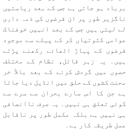
برباد ہو جاتی ہے جس کے بعد ریاستیں
ناگزیر طور پر ان قرضوں کی ذمہ داری
لے لیتی ہیں جس کے بعد انہیں خوفناک
عوامی کٹوتیاں کر کے پہلے سے موجود
قرضوں کے پہاڑ اٹھائے رکھنے پڑتے
ہیں۔ یہ زہر قاتل، نظام کے مختلف
حصوں میں گردش کرنے کے بعد بالآ خر
محنت کشوں کے حلق میں انڈیل دیا جاتا
ہے جن کا اس سارے بحران سے سرے سے
کوئی تعلق ہی نہیں۔ یہ صرف ناانصافی
ہی نہیں ہے بلکہ مکمل طور پر ناقابل
عمل طریقہ کار ہے۔