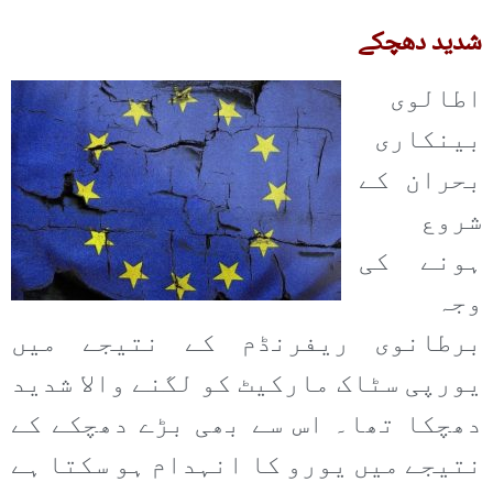
شدید دھچکے
اطالوی
بینکاری
بحران کے
شروع
ہونے کی
وجہ
برطانوی ریفرنڈم کے نتیجے میں
یورپی سٹاک مارکیٹ کو لگنے والا شدید
دھچکا تھا۔ اس سے بھی بڑے دھچکے کے
نتیجے میں یورو کا انہدام ہو سکتا ہے