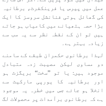
عمل میں پیرس یا فرینکفرٹ، برطانیہ
کی گھائل ہوتی فنانشل سروسز کا ایک
بڑا حصہ ہتھیانے میں کامیاب ہو جاتے
ہیں تو ان کے نقطہ نظر سے یہ سب سے
زیادہ بہتر ہے۔
لہذا برطانوی حکمران طبقے کے سامنے
دو مساوی لیکن مصیبت زدہ متبادل
موجود ہیں: یا تو ’’سخت‘‘ بریگزٹ ہو
اور برطانیہ کا یورپی مارکیٹ سے
انخلا ہو جائے جس میں خطرہ یہ موجود
ہے کہ برطانوی برآمدات پر محصولات لگ