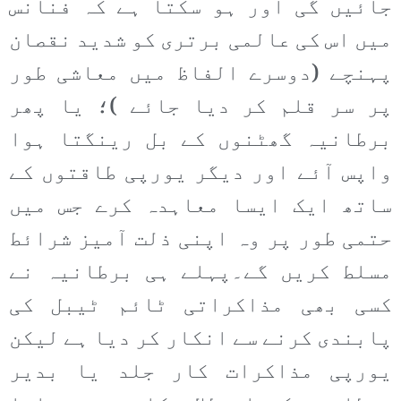
جائیں گی اور ہو سکتا ہے کہ فنانس
میں اس کی عالمی برتری کو شدید نقصان
پہنچے (دوسرے الفاظ میں معاشی طور
پر سر قلم کر دیا جائے )؛ یا پھر
برطانیہ گھٹنوں کے بل رینگتا ہوا
واپس آئے اور دیگر یورپی طاقتوں کے
ساتھ ایک ایسا معاہدہ کرے جس میں
حتمی طور پر وہ اپنی ذلت آمیز شرائط
مسلط کریں گے۔پہلے ہی برطانیہ نے
کسی بھی مذاکراتی ٹائم ٹیبل کی
پابندی کرنے سے انکار کر دیا ہے لیکن
یورپی مذاکرات کار جلد یا بدیر