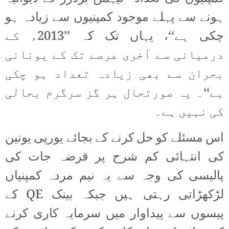
ہونے سے پہلے موجود کمپنیوں سے زیادہ ہو
چکی ہے‘‘، یہاں تک کہ ’’2013ء کے
درمیانی سے آخری عرصے تک کے یونانی
بحران سے بھی زیادہ تعداد ہو چکی
ہے‘‘۔ یہ صورتحال ہر گز سرگرم بحالی
کی نہیں ہے۔
اس مسئلے کو حل کرنے کے بجائے یورپی یونین
کی انتہائی کم شرح پر قرضہ جات کی
پالیسی کی وجہ سے یہ نیم مردہ کمپنیاں
لڑکھڑاتی رہتی ہیں جبکہ بینک QE کے
پیسوں سے پیداوار میں سرمایہ کاری کرنے