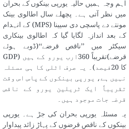
اہم وجہ ہمیں حالیہ یورپی بینکوں کے بحران
میں نظر آتی ہے۔ پچھلے سال اطالوی بینک
مونتے دے پاسچی دی سیینا (MPS) کے انہدام
کے بعد اندازہ لگایا گیا کہ اطالوی بینکاری
سیکٹر میں ’’ناقص قرضے‘‘(ڈوبے ہوئے
قرضے)تقریباً 360ارب یورو کے ہیں (GDP
کا 20فیصد)۔ یہ صرف اٹلی کا ہی مسئلہ
نہیں ہے، یورپی بینکوں کے پاس اس وقت
تقریباً ایک ٹریلین یورو کے ناقص
قرضہ جات موجود ہیں۔
یہ مسئلہ یورپی بحران کی جڑ ہے۔ یورپی
بینکوں کے ناقص قرضوں کے پہاڑ زائد پیداوار