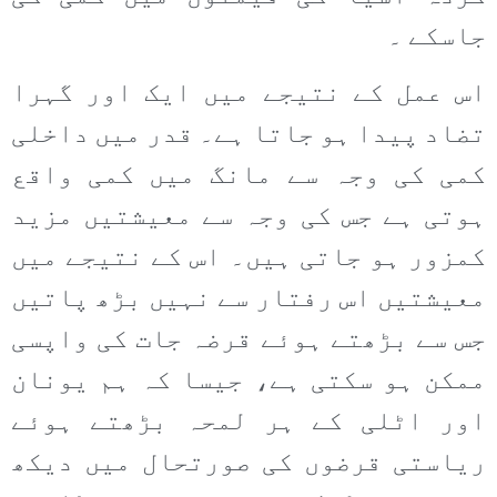
جاسکے ۔
اس عمل کے نتیجے میں ایک اور گہرا
تضاد پیدا ہو جاتا ہے۔ قدر میں داخلی
کمی کی وجہ سے مانگ میں کمی واقع
ہوتی ہے جس کی وجہ سے معیشتیں مزید
کمزور ہو جاتی ہیں۔ اس کے نتیجے میں
معیشتیں اس رفتار سے نہیں بڑھ پاتیں
جس سے بڑھتے ہوئے قرضہ جات کی واپسی
ممکن ہو سکتی ہے، جیسا کہ ہم یونان
اور اٹلی کے ہر لمحہ بڑھتے ہوئے
ریاستی قرضوں کی صورتحال میں دیکھ