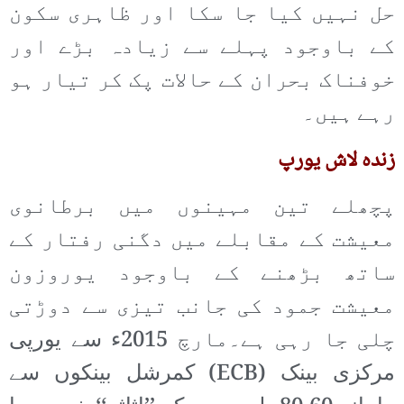
حل نہیں کیا جا سکا اور ظاہری سکون
کے باوجود پہلے سے زیادہ بڑے اور
خوفناک بحران کے حالات پک کر تیار ہو
رہے ہیں۔
زندہ لاش یورپ
پچھلے تین مہینوں میں برطانوی
معیشت کے مقابلے میں دگنی رفتار کے
ساتھ بڑھنے کے باوجود یوروزون
معیشت جمود کی جانب تیزی سے دوڑتی
چلی جا رہی ہے۔مارچ 2015ء سے یورپی
مرکزی بینک (ECB) کمرشل بینکوں سے