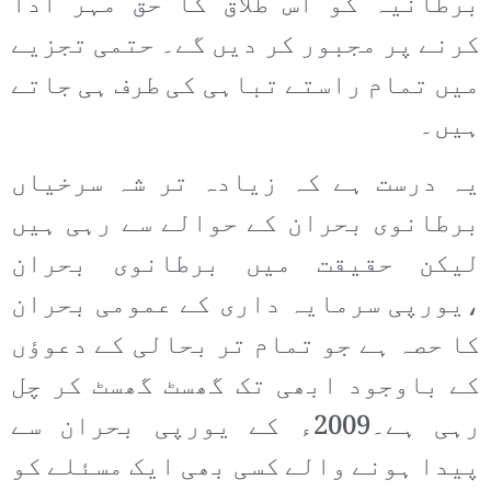
برطانیہ کو اس طلاق کا حق مہر ادا
کرنے پر مجبور کر دیں گے۔ حتمی تجزیے
میں تمام راستے تباہی کی طرف ہی جاتے
ہیں۔
یہ درست ہے کہ زیادہ تر شہ سرخیاں
برطانوی بحران کے حوالے سے رہی ہیں
لیکن حقیقت میں برطانوی بحران
،یورپی سرمایہ داری کے عمومی بحران
کا حصہ ہے جو تمام تر بحالی کے دعوؤں
کے باوجود ابھی تک گھسٹ گھسٹ کر چل
رہی ہے۔2009ء کے یورپی بحران سے
پیدا ہونے والے کسی بھی ایک مسئلے کو