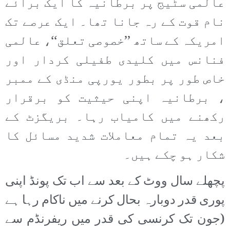
عالمی سٹیج پر برطانیہ کا ایک برائے
نام قوت کے رہ جانا تھا۔ ایک عرصے تک
امریکہ کے ساتھ ’’خصوصی تعلق‘‘، عالمی
فنانس میں کلیدی طفیلی کردار اور
خاص طور پر بطور یورپی منڈی کے ممبر
، برطانیہ اپنی حیثیت کو برقرار
رکھنے میں کامیاب رہا۔ بریگزٹ کے
بعد یہ تمام معاملات شدید مسائل کا
شکار ہو چکے ہیں۔
پچھلے سال ووٹ کے بعد سے اب تک پونڈ اپنی
پوری قدر دوبارہ بحال کرنے میں ناکام رہا ہے
(جون تک کرنسی کی قدر میں ریفرنڈم سے