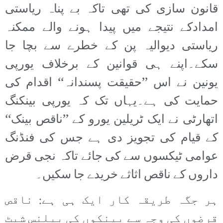
قانون سازی کی تھی تاکہ بے پناہ ریاستی
امدادکے نتیجے میں پیدا ہونے والے ممکنہ
ریاستی دیوالیہ پن کے خطرے سے بچا جا
سکے۔اپنے ہی قوانین کے برخلاف یورپی
یونین نے اس ’’حقیقت پسندانہ‘‘ اقدام کی
حمایت کی ہے۔یہاں تک کہ یورپی بینکنگ
اتھارٹی نے ایک ٹریلین یورو کے ’’ناقص بینک‘‘
کے قیام کی تجویز دی ہے جس کی فنڈنگ
عوامی ٹیکسوں سے کی جائے تاکہ نجی قرض
داروں کے ناقص اثاثے خریدے جا سکیں۔
ہر جگہ طریقہ کار ایک ہی ہے: ناقص
قرضوں کی وجہ سے بینکوں کی بیلنس شیٹ