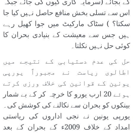
کے بجائے (سرمایہ کاری کیوں کی جائے جبکہ
اس سے تسلی بخش منافع حاصل نہیں کیا جا
سکتا؟ ) سٹاک مارکیٹ میں جوا کھیل رہے
ہیں جس سے معیشت کے بنیادی بحران کا
کوئی حل نہیں نکلتا۔
حل کی عدم دستیابی کے نتیجے میں
اطالوی ریاست نے مجبوراً یورپی
یونین کے قوانین کی خلاف ورزی کرتے
ہوئے 20 ارب یورو کا خرچہ کر کے بے شمار
بینکوں کو بحران سے نکالنے کی کوشش کی۔
یورپی یونین نے نجی اداروں کی ریاستی
امداد کے خلاف 2009ء کے بحران کے بعد