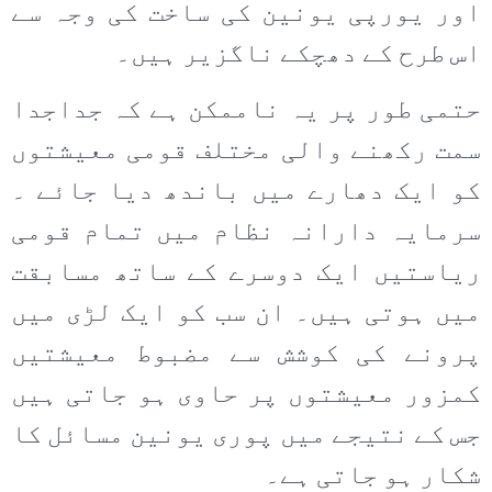
اور یورپی یونین کی ساخت کی وجہ سے
اس طرح کے دھچکے ناگزیر ہیں۔
حتمی طور پر یہ ناممکن ہے کہ جداجدا
سمت رکھنے والی مختلف قومی معیشتوں
کو ایک دھارے میں باندھ دیا جائے ۔
سرمایہ دارانہ نظام میں تمام قومی
ریاستیں ایک دوسرے کے ساتھ مسابقت
میں ہوتی ہیں۔ ان سب کو ایک لڑی میں
پرونے کی کوشش سے مضبوط معیشتیں
کمزور معیشتوں پر حاوی ہو جاتی ہیں
جس کے نتیجے میں پوری یونین مسائل کا
شکار ہو جاتی ہے۔