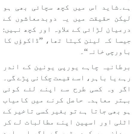
ہے۔شاید اس میں کچھ سچائی بھی ہو
لیکن حقیقت میں یہ دوبدمعاشوں کے
درمیان لڑائی کے علاوہ اور کچھ نہیں:
جیسا کہ لینن کہتا تھا، ’’ڈاکوؤں کا
باورچی خانہ‘‘۔
برطانیہ چاہے یورپی یونین کے اندر
رہے یا باہر، اسے قیمت چکانی پڑے گی۔
اگر وہ کسی طرح سے اپنے لئے کوئی
بہتر معاہدہ حاصل کرنے میں کامیاب
ہو بھی جاتا ہے تو بغیر کسی تاخیر کے
اٹلی اور اسپین اپنے مطالبات لے کر
میدان میں کود پڑیں گے۔اگر اس سارے