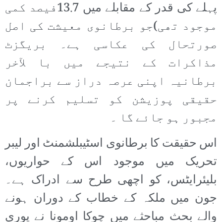
پہلے کی قدر کے مقابلے میں 13.7فیصد کمی
موجود تھی)جو برطانوی معیشت کی اصل
صورتحال کی عکاسی ہے۔ بریگزٹ
مذاکرات کے نتیجے میں با لآخر
برطانیہ اپنی عرصہ دراز سے براجمان
حقیقی پوزیشن کو تسلیم کرنے پر
مجبور ہو جائے گا ۔
اس حقیقت کا برطانوی اسٹیبلشمنٹ اور لیبر
تحریک میں موجود اس کے حواریوں،
بلیئرایٹس، کو اچھی طرح سے ادراک ہے۔
جون میں ملکہ کے خطاب کے دوران ہونے
والے بحث مباحثے میں چوکا اومونا نے پوری