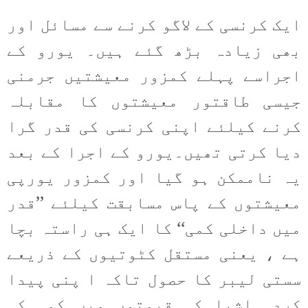
ایک کرنسی کے لاگو کرنے سے مسائل اور
بھی زیادہ بڑھ گئے ہیں۔ یورو کے
اجراسے پہلے کمزور معیشتیں جرمنی
جیسی طاقتور معیشتوں کا مقابلہ
کرنے کیلئے اپنی کرنسی کی قدر گرا
دیا کرتی تھیں۔یورو کے اجرا کے بعد
یہ ناممکن ہو گیا اور کمزور یورپی
معیشتوں کے پاس مسابقت کیلئے ’’قدر
میں داخلی کمی‘‘ کا ایک ہی راستہ بچا
ہے ، یعنی مستقل کٹوتیوں کے ذریعے
سستی لیبر کا حصول تاکہ ا پنی پیدا
کردہ اشیا کی قیمتوں میں کمی کی