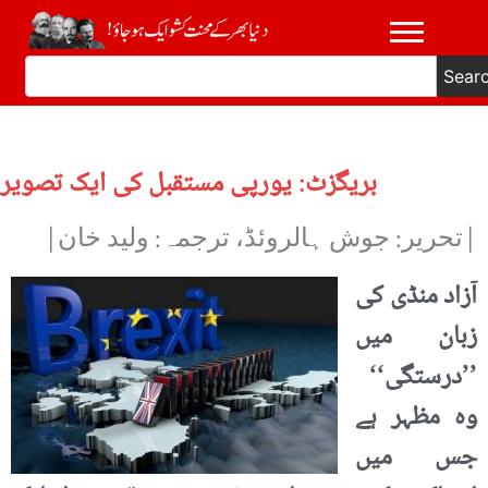
Sear
بریگزٹ: یورپی مستقبل کی ایک تصویر
|تحریر: جوش ہالروئڈ، ترجمہ: ولید خان|
آزاد منڈی کی
زبان میں
’’درستگی‘‘
وہ مظہر ہے
جس میں