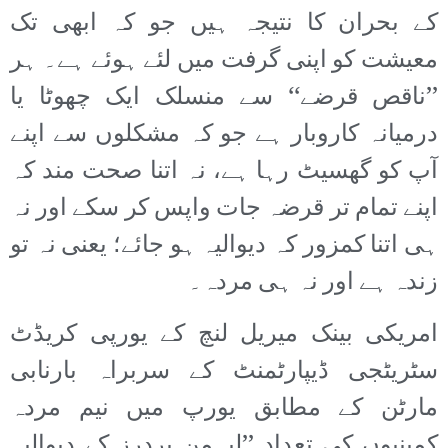
کے بحران کا نتیجہ ہیں جو کہ ابھی تک
معیشت کو اپنی گرفت میں لئے ہوئے ہے۔ ہر
’’ناقص قرضے‘‘ سے منسلک ایک چھوٹا یا
درمیانہ کاروبار ہے جو کہ مشکلوں سے اپنے
آپ کو گھسیٹ رہا ہے، نہ اتنا صحت مند کہ
اپنے تمام تر قرضہ جات واپس کر سکے اور نہ
ہی اتنا کمزور کہ دیوالیہ ہو جائے؛ یعنی نہ تو
زندہ ہے اور نہ ہی مردہ۔
امریکی بینک میریل لنچ کے یورپی کریڈٹ
سٹریٹجی ڈیپارٹمنٹ کے سربراہ بارنابی
مارٹن کے مطابق یورپ میں نیم مردہ
کمپنیوں کی تعداد ’’لیہمن بردرز کے دیوالیہ