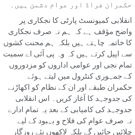
حکمران فراڈ اور عوام دشمن ہیں۔
انقلابی کمیونسٹ پارٹی کا نجکاری پر
واضح مؤقف ہے کہ ہم نہ صرف نجکاری
کا خاتمہ چاہتے ہیں بلکہ ہم محنت کشوں
سے اپیل کرتے ہیں کہ وہ پی آئی اے سمیت
تمام نجی اور عوامی اداروں کو مزدوروں
کے جمہوری کنٹرول میں لیتے ہوئے
حکمران طبقے اور ان کے نظام کو اکھاڑنے
کی جدوجہد کا آغاز کریں۔ اس انقلابی
جدوجہد کی کامیابی کے بعد یہ تمام ادارے
نہ صرف عوام کی فلاح و بہبود کے لیے
چلائیں جائیں گے بلکہ لاکھوں نئے روزگار