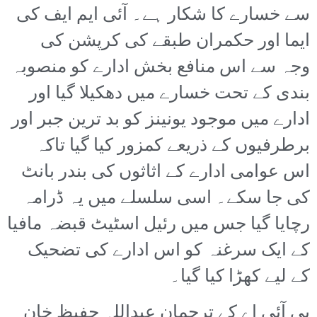
سے خسارے کا شکار ہے۔ آئی ایم ایف کی
ایما اور حکمران طبقے کی کرپشن کی
وجہ سے اس منافع بخش ادارے کو منصوبہ
بندی کے تحت خسارے میں دھکیلا گیا اور
ادارے میں موجود یونینز کو بد ترین جبر اور
برطرفیوں کے ذریعے کمزور کیا گیا تاکہ
اس عوامی ادارے کے اثاثوں کی بندر بانٹ
کی جا سکے۔ اسی سلسلے میں یہ ڈرامہ
رچایا گیا جس میں رئیل اسٹیٹ قبضہ مافیا
کے ایک سرغنہ کو اس ادارے کی تضحیک
کے لیے کھڑا کیا گیا۔
پی آئی اے کے ترجمان عبداللہ حفیظ خان