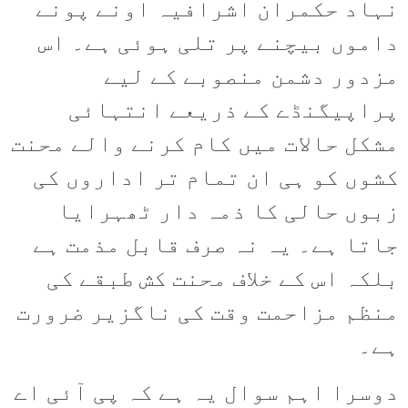
نہاد حکمران اشرافیہ اونے پونے
داموں بیچنے پر تلی ہوئی ہے۔ اس
مزدور دشمن منصوبے کے لیے
پراپیگنڈے کے ذریعے انتہائی
مشکل حالات میں کام کرنے والے محنت
کشوں کو ہی ان تمام تر اداروں کی
زبوں حالی کا ذمہ دار ٹھہرایا
جاتا ہے۔ یہ نہ صرف قابل مذمت ہے
بلکہ اس کے خلاف محنت کش طبقے کی
منظم مزاحمت وقت کی ناگزیر ضرورت
ہے۔
دوسرا اہم سوال یہ ہے کہ پی آئی اے