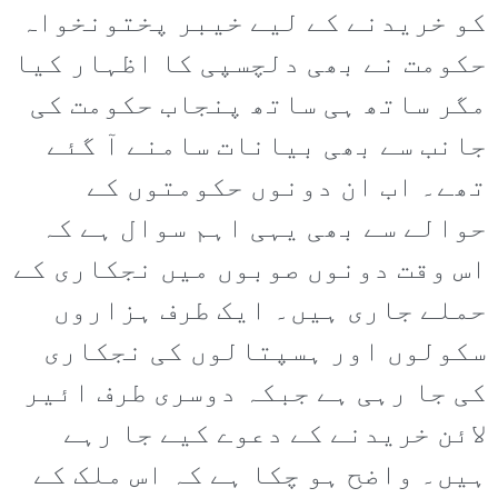
کو خریدنے کے لیے خیبر پختونخواہ
حکومت نے بھی دلچسپی کا اظہار کیا
مگر ساتھ ہی ساتھ پنجاب حکومت کی
جانب سے بھی بیانات سامنے آ گئے
تھے۔ اب ان دونوں حکومتوں کے
حوالے سے بھی یہی اہم سوال ہے کہ
اس وقت دونوں صوبوں میں نجکاری کے
حملے جاری ہیں۔ ایک طرف ہزاروں
سکولوں اور ہسپتالوں کی نجکاری
کی جا رہی ہے جبکہ دوسری طرف ائیر
لائن خریدنے کے دعوے کیے جا رہے
ہیں۔ واضح ہو چکا ہے کہ اس ملک کے