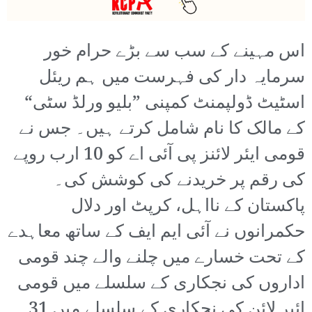
اس مہینے کے سب سے بڑے حرام خور
سرمایہ دار کی فہرست میں ہم ریئل
اسٹیٹ ڈولپمنٹ کمپنی ”بلیو ورلڈ سٹی“
کے مالک کا نام شامل کرتے ہیں۔ جس نے
قومی ایئر لائنز پی آئی اے کو 10 ارب روپے
کی رقم پر خریدنے کی کوشش کی۔
پاکستان کے نااہل، کرپٹ اور دلال
حکمرانوں نے آئی ایم ایف کے ساتھ معاہدے
کے تحت خسارے میں چلنے والے چند قومی
اداروں کی نجکاری کے سلسلے میں قومی
ائیر لائن کی نجکاری کے سلسلے میں 31