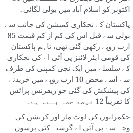
اکتوبر کو اسلام آباد میں بولی لگائی۔
پاکستان کے نجکاری کمیشن کی جانب سے
بولی سے قبل اس کی کم از کم قیمت 85
ارب روپے رکھی گئی تھی، تاہم پاکستان
کی قومی ایئر لائنز پی آئی اے کی نجکاری
کے سلسلے میں ایک نجی کمپنی کی طرف
سے اسے محض 10 ارب روپے میں خریدنے
کی پیشکش کی گئی جو ریفرنس پرائس
کا تقریباً 12 فیصد حصہ بنتا ہے۔
حکمرانوں کی لوٹ مار اور کرپشن کی
وجہ سے پی آئی اے گزشتہ کئی برسوں