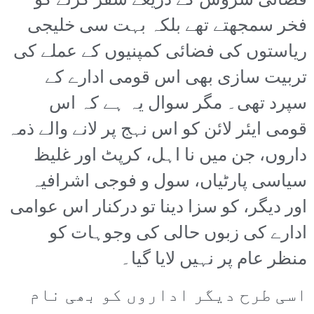
فضائی سروس کے ذریعے سفر کرنے کو
فخر سمجھتے تھے بلکہ بہت سی خلیجی
ریاستوں کی فضائی کمپنیوں کے عملے کی
تربیت سازی بھی اس قومی ادارے کے
سپرد تھی۔ مگر سوال یہ ہے کہ اس
قومی ایئر لائن کو اس نہج پر لانے والے ذمہ
داروں، جن میں نا اہل، کرپٹ اور غلیظ
سیاسی پارٹیاں، سول و فوجی اشرافیہ
اور دیگر، کو سزا دینا تو درکنار اس عوامی
ادارے کی زبوں حالی کی وجوہات کو
منظر عام پر نہیں لایا گیا۔
اسی طرح دیگر اداروں کو بھی نام