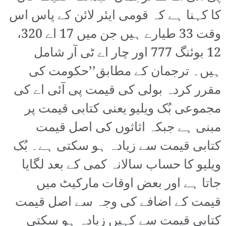
کا کہنا ہے کہ قومی ایئر لائن کے پاس اس
وقت 33 طیارے ہیں جن میں 17 اے 320،
12 بوئنگ 777 اور چار اے ٹی آر شامل
ہیں۔ ترجمان کے مطابق’’حکومت کی
مقرر کردہ بولی کی قیمت پی آئی اے کی
مجموعی بُک ویلیو یعنی کتابی قیمت پر
مبنی ہے جبکہ اثاثوں کی اصل قیمت
کتابی قیمت سے زیادہ ہو سکتی ہے۔ بُک
ویلیو کا حساب سالانہ کمی کے بعد لگایا
جاتا ہے اور بعض اوقات مارکیٹ میں
قیمت کے اضافے کی وجہ سے اصل قیمت
کتابی قیمت سے کہیں زیادہ ہو سکتی