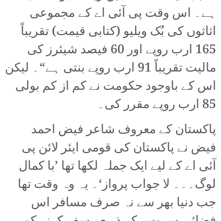
ہے۔ اس وقت پی آئی اے کے مجموعی
اثاثوں کی بُک ویلیو (کتابی قیمت) تقریباً
165 ارب روپے اور 60 فیصد شیئرز کی
مالیت تقریباً 91 ارب روپے بنتی ہے“۔ لیکن
اس کے باوجود حکومت نے کم از کم بولی
85 ارب روپے مقرر کی۔
پاکستان کے معروف شاعر فیض احمد
فیض نے پاکستان کی قومی ایئر لائن پی
آئی اے کے لیے ایک جملہ لکھا تھا ’با کمال
لوگ۔۔۔ لا جواب پرواز‘۔ یہ وہ وقت تھا
جب دنیا بھر سے نہ صرف مسافر اس