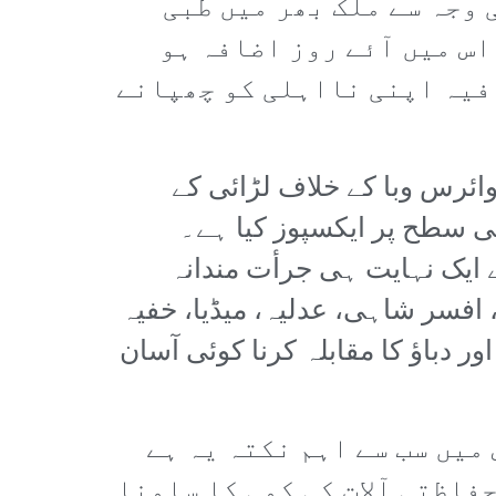
 وجہ سے ملک بھر میں طبی
اس میں آئے روز اضافہ ہو
فیہ اپنی نااہلی کو چھپانے
ائرس وبا کے خلاف لڑائی کے
ی سطح پر ایکسپوز کیا ہے۔
ایک نہایت ہی جرأت مندانہ
فسر شاہی، عدلیہ، میڈیا، خفیہ
ر دباؤ کا مقابلہ کرنا کوئی آسان
میں سب سے اہم نکتہ یہ ہے
حفاظتی آلات کی کمی کا سامنا