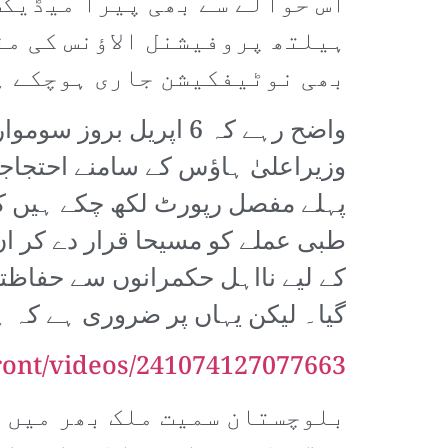
اس حوالے سے بھی پیرا میڈیکس
ہیلتھ پروفیشنل الاؤنس کی من
بھی نوٹیفکیشن جاری ہوچکے ہ
واضح رہے کہ 6 اپریل 
وزیراعلیٰ ہاؤس کے سامنے احتجاجی
پہلے مفصل رپورٹ لکھ چکے ہیں کہ
طبی عملے کو مسیحا قرار دے کر ا
کے لیے نااہل حکمرانوں سے حفاظتی
گیا۔ لیکن یہاں پر ضروری ہے کہ ہ
ont/videos/241074127077663/
بلوچستان سمیت ملک بھر میں ک