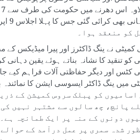
بن
کمیٹی کے 
میٹی نے ینگ ڈاکٹرز اور پیرا میڈیکس کے مط
و تنقید کا نشانہ بناتے ہوئے یقین دہانی ک
 کی بنیاد پر 1500 حفاظتی کٹس اور دیگر حفاظتی آلات فرا
 میں ینگ ڈاکٹر ایسوسی ایشن کا نمائندہ ب
کے لیے موجودہ 1200 خالی اسامیوں کو پبلک سروس کم
ے پانچ، چھ سالوں سے مشتہر نہیں کی 
وں دونوں کے منہ پر ایک طمانچہ ہے۔
ور شدہ سمری پر عمل درآمد کے حوالے 