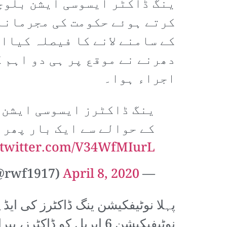
ینگ ڈاکٹر ایسوسی ایشن بلوچ
کرتے ہوئے حکومت کی مجرمانہ 
کے سامنے لانے کا فیصلہ کیاا
دھرنے نے موقع پر ہی دو اہم 
اجراء ہوا۔
ینگ ڈاکٹرز ایسوسی ایشن 
کے حوالے سے ایک بار پھر 
.twitter.com/V34WfMIurL
April 8, 2020
— Red Workers Front (@rwf1917)
پہلا نوٹیفکیشن ینگ ڈاکٹرز کی ایڈ
نوٹیفیکیشن 6 اپریل کو