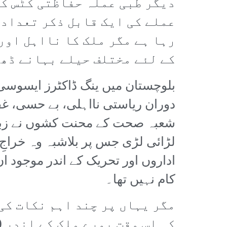
دیگر طبی عملہ حفاظتی کٹس کی
عملے کی ایک قابل ذکر تعداد 
رہا ہے مگر ملک کا نااہل اور
کے لئے مختلف حیلے بہانے ڈھ
بلوچستان میں ینگ ڈاکٹرز ایسوسی
دوران ریاستی نااہلی، بے حسی، غ
شعبہ صحت کے محنت کشوں نے زبردس
لڑائی لڑی جس پر بلاشبہ وہ خراج
اداروں اور تحریک کے اندر موجود ان
کام نہیں تھا۔
مگر یہاں پر چند اہم نکات کی
کہ اس وقت پورے ملک کے اندر (