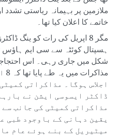
ملازمین پر بہیمانہ ریاستی تشدد ا
خاتمے کا اعلان کیا تھا۔
مگر 8 اپریل کی رات کو ینگ ڈ
ہسپتال کوئٹہ سے سی ایم ہاؤس تک
مذا
اجلاس ہوگا۔ مذاکراتی کمیٹی 
ڈاکٹر ایسوسی ایشن نے بارہا 
مذاکراتی کمیٹی کی جانب سے اج
یقین دہانی کے باوجود طبی ع
میٹیریل کے بنے ہوئے عام ماس