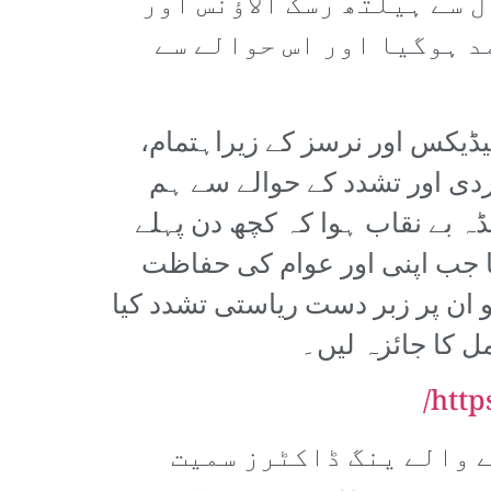
 سے ہیلتھ رسک الاؤنس اور
د ہوگیا اور اس حوالے سے
یرا میڈیکس اور نرسز کے زیراہتمام،
ردی اور تشدد کے حوالے سے ہم
 بے نقاب ہوا کہ کچھ دن پہلے
 جب اپنی اور عوام کی حفاظت
 ان پر زبر دست ریاستی تشدد کیا
ل کا جائزہ لیں۔
http
ے والے ینگ ڈاکٹرز سمیت