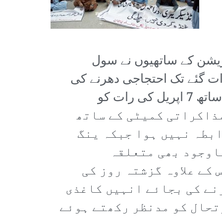
یڈریشن کے ساتھیوں نے سول
ات گئے تک احتجاجی دھرنے کی
شکل میں جاری رہی۔ اس احتجاجی ریلی کی وجوہات یہ تھیں کہ حکومت کے ساتھ 7 اپریل کی رات کو
ے بنائے گئی مذاکراتی کمیٹی کے ساتھ
ابطہ نہیں ہوا جبکہ ینگ
باوجود بھی متعلقہ
 کے علاوہ گزشتہ روز کی
نے کی بجائے انہیں کاغذی
تحال کو مدنظر رکھتے ہوئے