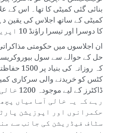
کا دوسرا اور تیسرا راؤنڈ 10 اپریل کو منعقد ہوا۔
ان اجلاسوں میں حکومتی مذاکراتی ک
حل کے حوالے سے سول بیوروکریسی ک
کہ روزانہ
کٹس کو خریدنے والی سرکاری کمیٹی
ڈاکٹرز 
رہے کہ یہ خالی آسامیاں پچھل
حکمرانوں اور اپوزیشن پارٹی
سٹاف فیڈریشن کی جانب سے منظ