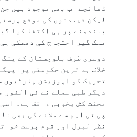
ڈھانچے اب بھی موجود ہیں جن 
لیکن قیادتوں کی موقع پرستی 
باندھنے پر ہی اکتفا کیا گیا
ملک گیر احتجاج کی دھمکی ہی 
دوسری طرف بلوچستان کے ینگ 
خلاف بد ترین حکومتی پراپیگن
تحریک کو اپوزیشن پارٹیوں س
دیگر طبی عملے نے فی الفور م
محنت کش بخوبی واقف ہے۔ اسی ط
پی ٹی ایم سے ملانے کی بھی ن
نظر لبرل اور قوم پرست خواتی