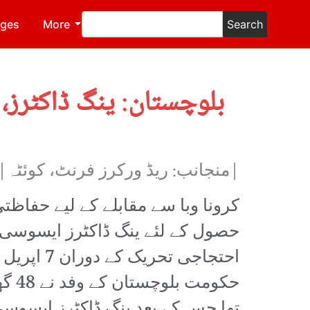
ages
More
Search
بلوچستان: ینگ ڈاکٹرز، 
|منجانب: ریڈ ورکرز فرنٹ، کوئٹہ|
کرونا وبا سے مقابلے کے لیے حفاظ
حصول کے لئے ینگ ڈاکٹرز ایسوسی
احتجاجی ت
حکوم
تھا جس کے بعد ینگ ڈاکٹرز ایسوس