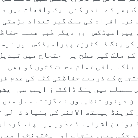
ک بھر کے اندر کئی ایک واقعات میں دی
ثرہ افراد کی ملک گیر تعداد بڑھتی ہ
 پیرامیڈکس اور دیگر طبی عملہ حفاظت
 کی ینگ ڈاکٹرز، پیرامیڈکس اور نرسز
و ملک گیر سطح پر احتجاج میں تبدیل 
 بلکہ باقی تمام محنت کشوں کو بھی ا
تجاج کے ذریعے حفاظتی کٹس کی عدم فر
س سلسلے میں ینگ ڈاکٹرز ایسو سی ایش
ان دونوں تنظیموں نے گزشتہ سال میں 
 گرینڈ ہیلتھ الائنس کی بنیاد ڈالی ت
یونین اشرفیہ کے طور پر اپنا کردار 
و چکی ہیں۔ پنجاب اور پختونخوا میں 