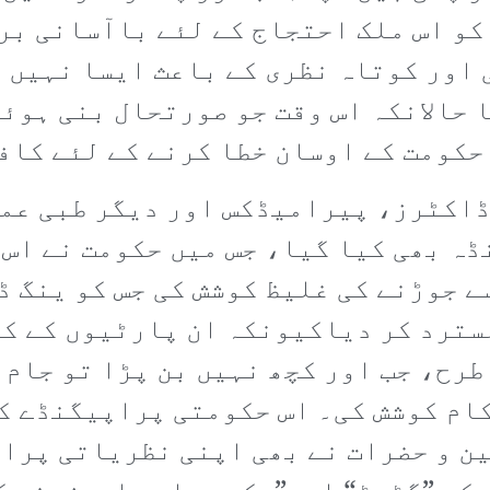
کو اس ملک احتجاج کے لئے باآسانی برو
اور کوتاہ نظری کے باعث ایسا نہیں ک
 حالانکہ اس وقت جو صورتحال بنی ہوئی
حکومت کے اوسان خطا کرنے کے لئے کاف
ڈاکٹرز، پیرامیڈکس اور دیگر طبی عمل
ڈہ بھی کیا گیا، جس میں حکومت نے اس
ے جوڑنے کی غلیظ کوشش کی جس کو ینگ 
سترد کر دیاکیونکہ ان پارٹیوں کے ک
رح، جب اور کچھ نہیں بن پڑا تو جام ک
اکام کوشش کی۔ اس حکومتی پراپیگنڈے ک
ن و حضرات نے بھی اپنی نظریاتی پرا