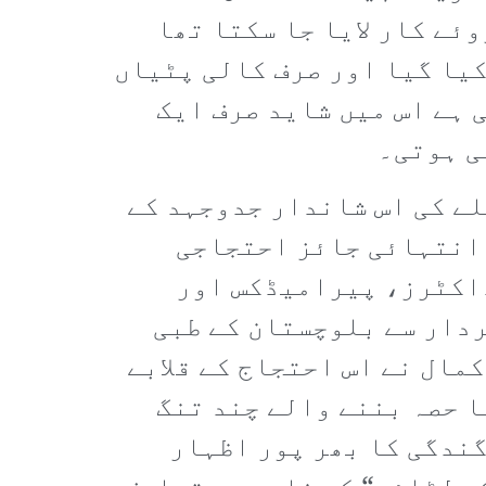
ئے کار لایا جا سکتا تھا
یا گیا اور صرف کالی پٹیاں
 ہے اس میں شاید صرف ایک
ی ہوتی۔
ے کی اس شاندار جدوجہد کے
 انتہائی جائز احتجاجی
ڈاکٹرز، پیرامیڈکس اور
ردار سے بلوچستان کے طبی
مال نے اس احتجاج کے قلابے
ا حصہ بننے والے چند تنگ
گندگی کا بھر پور اظہار