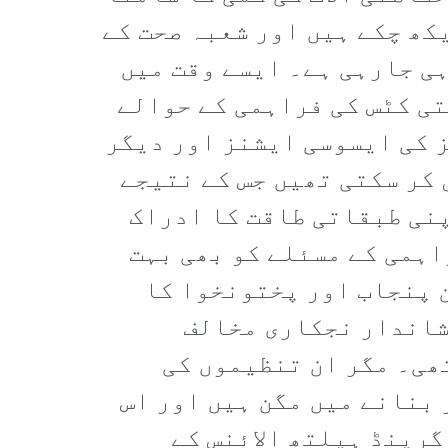
کھ چکے ہیں اور شعبہ صحت کے
ی جارہی ہے۔ ایسے وقت میں
ی کٹس کی فراہمی کے حوالے
 کی ایسوسی ایشنز اور دیگر
کر سکتی تھیں جس کے نتیجے
پنی طبقاتی طاقت کا ادراک
اہمی کے مسئلے کو بھی بہت
ن پنجاب اور پختونخوا کا
شاندار نجکاری مخالف
ھی۔ مگر ان تنظیموں کی
بنانے میں مگن ہیں اور اس
گرینڈ ہیلتھ الائنس کے