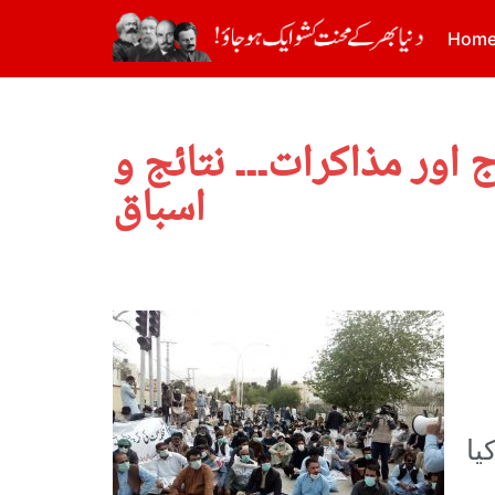
Hom
اور مذاکرات۔۔۔ نتائج و
اسباق
کیا