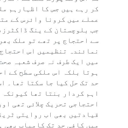
کر رہے ہیں جس کا اظہارہم مل
عملے میں کرونا وائرس کے متا
جب بلوچستان کے ینگ ڈاکٹرز،
سے احتجاج پر تھے تو ملک بھر
نمائندہ تنظیمیں اس احتجاج ک
میں ایک طرف نہ صرف شعبہ صحت
ہوتا بلکہ اس ملکی سطح کے اح
حد تک حل کیا جا سکتا تھا۔ ا
اہم کردار بنتا تھا کیونکہ 
احتجاجی تحریک چلائی تھی اور
قیادتیں بھی اب روایتی ٹریڈ 
میں کافی حد تک کامیاب بھی ہ