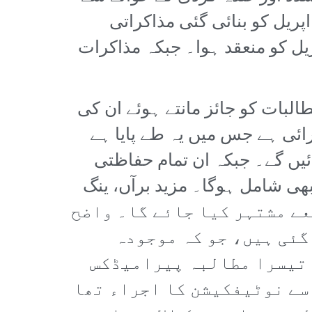
ائی گئی کمیٹی کا تھا۔ اس کے علاوہ اس دھرنے میں حکومت کی طرف سے 7 اپریل کو بنائی گئی مذاکراتی
ساتھ اجلاس کی یقین دہانی بھی کرائی گئی جس کا پہلا اجلاس 9 اپریل کو منعقد ہوا۔ جبکہ مذاکرات
البات کو جائز مانتے ہوئے ان کی
رائی ہے جس میں یہ طے پایا ہے
ہم کیے جائیں گے۔ جبکہ ان تمام حفاظتی
ھی شامل ہوگا۔ مزید برآں، ینگ
یشن کے ذریعے مشتہر کیا جائے گا۔ واضح
گئی ہیں، جو کہ موجودہ
 تیسرا مطالبہ پیرامیڈکس
سے نوٹیفکیشن کا اجراء تھا