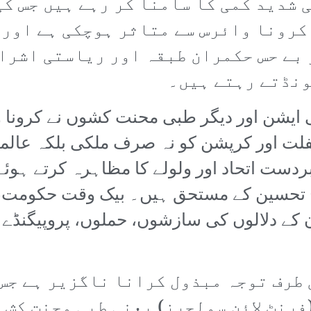
 شدید کمی کا سامنا کر رہے ہیں جس کی
کرونا وائرس سے متاثر ہوچکی ہے اور 
 بے حس حکمران طبقہ اور ریاستی اشرا
ونڈتے رہتے ہیں۔
 ایشن اور دیگر طبی محنت کشوں نے کرونا و
فلت اور کرپشن کو نہ صرف ملکی بلکہ عالم
ت اتحاد اور ولولے کا مظاہرہ کرتے ہوئے 
ِ تحسین کے مستحق ہیں۔ بیک وقت حکومت، ا
 کے دلالوں کی سازشوں، حملوں، پروپیگنڈے او
 طرف توجہ مبذول کرانا ناگزیر ہے جس 
فرنٹ لائن سولجرز) یعنی طبی محنت کش 