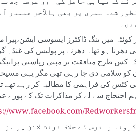
 نے کامیابی حاصل کی اور عرصہ چھ سال
ظور شدہ سمری پر بھی بالآخر عملدر آم
یں۔
بروز سوموار کوئٹہ میں ینگ ڈاکٹرز ایسوسی ایشن،پ
 دھرنا ہو تھا۔ دھرنے پر پولیس کی غنڈہ گ
 کس طرح منافقت پر مبنی ریاستی پراپیگنڈہ
ن کو سلامی دی جا رہی تھی مگر یہی مسیحا
 کٹس کی فراہمی کا مطالبہ کر رہے تھے تو
م احتجاج سے لے کر مذاکرات تک کے پورے عم
s://www.facebook.com/Redworkersfr
رونا وائرس کے خلاف فرنٹ لائن پر لڑن