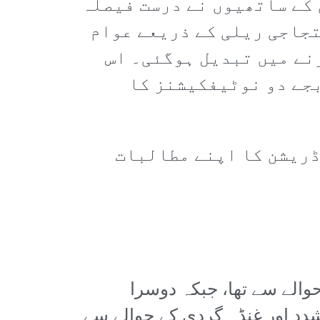
کے ساتھیوں نے درست فیصلہ
تجاجی ریلی کے ذریعے عوام
نے میں تبدیل ہوگئی۔ اس
بجے دو نوٹیفکیشنز کا
ریشن کا اپنے مطالبات
حوالے سے تھا، جبکہ دوسرا
کے تشدد اور غنڈہ گردی کے حوالے سے