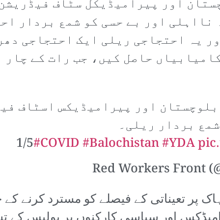
ستان اور پیرامیڈیکل سٹاف فیڈریشن 
نااہلی اور بے حسی کو شمع بردار اح
ور یہ احتجاجی ریلی ایک احتجاجی دھر
کامیابیاں حاصل کیں، جب رات کے چار 
بلوچستان اور پیرامیڈیکس اسٹاف فیڈ
شمع بردار ریلی۔
1/5
#COVID
#Balochistan
#YDA
pic
ہاک پر تعیناتی کے فیصلے کو مسترد کرنے کے 
 ڈاکٹرز، پیرامیڈکس اور سیاسی کارکنوں پر پولیس 