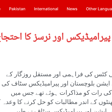
e
Pakistan
International
News
Other Langu
پیرامیڈیکس اور نرسز کا احتجاج 
تی کٹس کی فراہمی اور مستقل روزگار کے
 ایشن بلوچستان اور پیرامیڈیکس سٹاف کی
حریک کے دوران 7 اپریل کی رات کو مذاکرات ہوئے تھے جس میں
ت بلوچستان کے وفد نے 48 گھنٹوں کے اندر مطالبات کو حل کرنے کا وعدہ 
ی ایشن اور پیرامیڈیکس سٹاف نے طبی