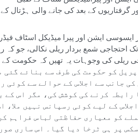
ور گرفتاریوں کے بعد کی جانے والی ہڑتال کے
اکٹرز ایسوسی ایشن اور پیرا میڈیکل اسٹاف ف
 احتجاجی شمع بردار ریلی نکالی، جو کہ ر
کرات میں یہ طے پایا تھا کہ 8 اپریل کو حکومت کی طرف س
کی جانب سے اجلاس کے حوالے سے کوئی ر
رابطہ کرنے کی کوشش کی، مگر اس کے 
لاس کے لیے کوئی رسپانس نہیں ملا، اس
ملے کو معیاری حفاظتی لباس فراہم کر
کس پر ہی ٹرخا دیا گیا۔ اس ساری صور