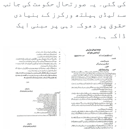
کی گئی۔ یہ صورتحال حکومت کی جانب
سے لیڈی ہیلتھ ورکرز کے بنیادی
حقوق پر دھوکہ دہی پر مبنی ایک
ڈاکہ ہے۔