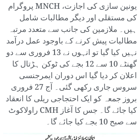
یونین سازی کی اجازت، MNCH پروگرام
کی مستقلی اور دیگر مطالبات شامل
ہیں۔ ملازمین کی جانب سے متعدد مرتبہ
مطالبات پیش کرنے کے باوجود عمل درآمد
نہیں کیا گیا تو انہوں نے 13 فروری سے دو
گھنٹے 10 سے 12 بجے کی ٹوکن ہڑتال کا
اعلان کر دیا گیا اس دوران ایمرجنسی
سروس جاری رکھی گئی۔ آج 27 فروری
بروز جمعہ کو ایک احتجاجی ریلی کا انعقاد
کیا جائے گا۔ جس کا آغاز CMH راولاکوٹ
سے صبح 10 بجے کیا جائے گا۔