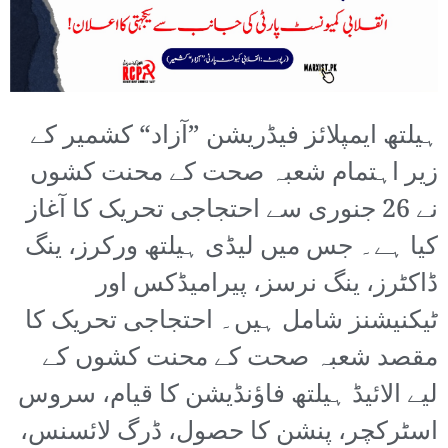
ہیلتھ ایمپلائز فیڈریشن ”آزاد“ کشمیر کے
زیر اہتمام شعبہ صحت کے محنت کشوں
نے 26 جنوری سے احتجاجی تحریک کا آغاز
کیا ہے۔ جس میں لیڈی ہیلتھ ورکرز، ینگ
ڈاکٹرز، ینگ نرسز، پیرامیڈکس اور
ٹیکنیشنز شامل ہیں۔ احتجاجی تحریک کا
مقصد شعبہ صحت کے محنت کشوں کے
لیے الائیڈ ہیلتھ فاؤنڈیشن کا قیام، سروس
اسٹرکچر، پنشن کا حصول، ڈرگ لائسنس،