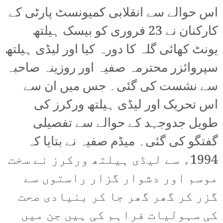
اس حوالے سے انقلابی کمیونسٹ پارٹی کے
کارکنان نے 23 فروری کو بیسک ہیلتھ
یونٹ کھائی گلہ کا دورہ کیا اور لیڈی ہیلتھ
سپروائزر محترمہ صفیہ اور روزینہ صاحبہ
سے نشست کی گئی۔ جس میں ان سے
اس تحریک اور لیڈی ہیلتھ ورکرز کی
طویل جدوجہد کے حوالے سے تفصیلی
گفتگو کی گئی۔ میڈم صفیہ نے بتایا کہ
1994ء سے لیڈی ہیلتھ ورکرز نے سخت
موسم اور دشوار گزار راستوں سے
گزر کر گھر گھر جا کر بنیادی صحت
کی سہولیات فراہم کی ہیں جن میں