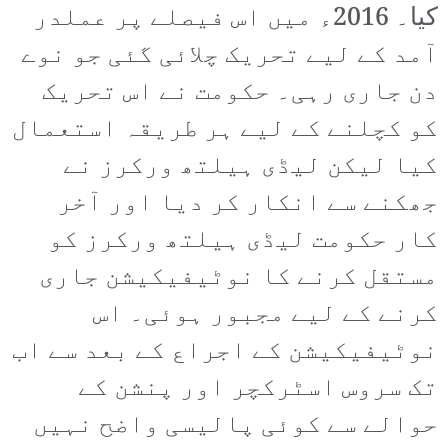
کیا۔ 2016ء میں اس فیصلے پر عملدر
آمد کے لیے تحریک چلائی گئی جو نوے
دن جاری رہی۔ حکومت نے اس تحریک
کو کچلنے کے لیے ہر طریقہ استعمال
کیا لیکن لیڈی ہیلتھ ورکرز نے
جھکنے سے انکار کر دیا اور آخر
کار حکومت لیڈی ہیلتھ ورکرز کو
مستقل کرنے کا نوٹیفیکیشن جاری
کرنے کے لیے مجبور ہوئی۔ اس
نوٹیفیکیشن کے اجراع کے بعد سے اب
تک سروس اسٹرکچر اور پنشن کے
حوالے سے کوئی پالیسی واضح نہیں