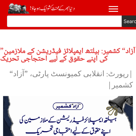
Sear
”آزاد“ کشمیر: ہیلتھ ایمپلائز فیڈریشن کے ملازمین
کی اپنے حقوق کے لیے احتجاجی تحریک
|رپورٹ: انقلابی کمیونسٹ پارٹی، ”آزاد“
کشمیر|