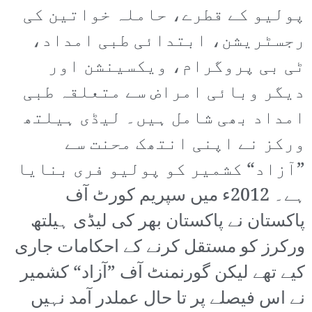
پولیو کے قطرے، حاملہ خواتین کی
رجسٹریشن، ابتدائی طبی امداد،
ٹی بی پروگرام، ویکسینشن اور
دیگر وبائی امراض سے متعلقہ طبی
امداد بھی شامل ہیں۔ لیڈی ہیلتھ
ورکز نے اپنی انتھک محنت سے
”آزاد“ کشمیر کو پولیو فری بنایا
ہے۔ 2012ء میں سپریم کورٹ آف
پاکستان نے پاکستان بھر کی لیڈی ہیلتھ
ورکرز کو مستقل کرنے کے احکامات جاری
کیے تھے لیکن گورنمنٹ آف ”آزاد“ کشمیر
نے اس فیصلے پر تا حال عملدر آمد نہیں