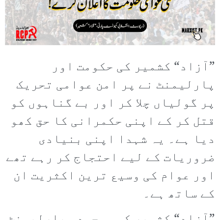
”آزاد“ کشمیر کی حکومت اور
پارلیمنٹ نے پر امن عوامی تحریک
پر گولیاں چلا کر اور بے گناہوں کو
قتل کر کے اپنی حکمرانی کا حق کھو
دیا ہے۔ یہ شہدا اپنی بنیادی
ضروریات کے لیے احتجاج کر رہے تھے
اور عوام کی وسیع ترین اکثریت ان
کے ساتھ ہے۔
”آزاد“ کشمیر کی موجودہ پارلیمنٹ