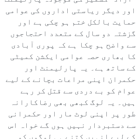
اور دیگر ریاستی اداروں کی عوامی
حمایت بالکل ختم ہو چکی ہے اور
گزشتہ دو سال کے متعدد احتجاجوں
سے واضح ہو چکا ہے کہ پوری آبادی
کا بھاری حصہ عوامی ایکشن کمیٹی
کے ساتھ ہے۔ یہ پارلیمنٹ اور
حکمران اپنی مراعات بچانے کے لیے
عوام کو بے دردی سے قتل کر رہے
ہیں۔ یہ لوگ کبھی بھی رضاکارانہ
طور پر اپنی لوٹ مار اور حکمرانی
سے دستبردار نہیں ہوں گے خواہ اس
کے لیے انہیں کتنے ہی لوگوں کو