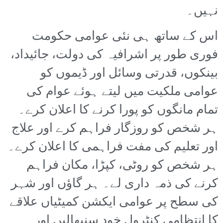
نہیں۔
اس کے ساتھ ہی نئی عوامی حکومت
فوری طور پر اشرافیہ کی دولت، جائیداد،
بینکوں، قدرتی وسائل اور ڈیموں کو
عوامی ملکیت میں لیتے ہوئے عوام کی
تمام مانگوں کو پورا کرنے کا اعلان کرے۔
ہر شخص کو روزگار فراہم کرے اور علاج
اور تعلیم کی مفت فراہمی کا اعلان کرے۔
ہر شخص کو روٹی، کپڑا، مکان فراہم
کرنے کی ذمہ داری لے۔ ہر گاؤں اور شہر
کی سطح پر عوامی ایکشن کمیٹیاں علاقے
کا انتظامی کنٹرول خود سنبھالیں اور