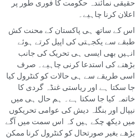
حقیقی نمائندہ حکومت کا فوری طور پر
اعلان کرنا چاہیے۔
اس کے ساتھ ہی پاکستان کے محنت کش
طبقے سے یکجہتی کی اپیل کرتے ہوئے
انہیں بھی ایسی ہی تحریک کی جانب
بڑھنے کی استدعا کرنی چاہیے۔ صرف
اسی طریقے سے ہی حالات کو کنٹرول کیا
جا سکتا ہے اور ریاستی غنڈہ گردی کا
خاتمہ کیا جا سکتا ہے۔ ہم حال ہی میں
نیپال اور بنگلہ دیش کی عوامی تحریکوں
میں دیکھ چکے ہیں کہ اس سمت میں آگے
بڑھے بغیر صورتحال کو کنٹرول کرنا ممکن