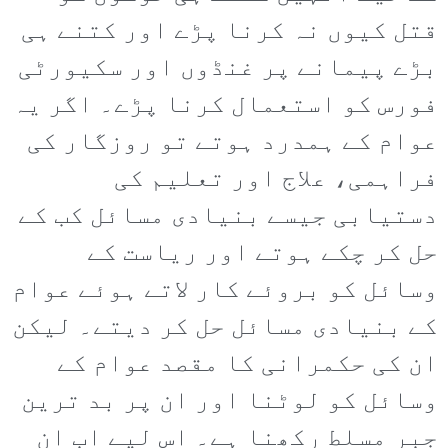
قتل کیوں نہ کرنا پڑے اور کتنے ہی
بڑے پیمانے پر غنڈوں اور سکیورٹی
فورس کو استعمال کرنا پڑے۔ اگر یہ
عوام کے ہمدرد ہوتے تو روزگار کی
فراہمی، علاج اور تعلیم کی
دستیابی جیسے بنیادی مسائل کب کے
حل کر چکے ہوتے اور ریاست کے
وسائل کو بروئے کار لاتے ہوئے عوام
کے بنیادی مسائل حل کر دیتے۔ لیکن
ان کی حکمرانی کا مقصد عوام کے
وسائل کو لوٹنا اور ان پر بد ترین
جبر مسلط رکھنا ہے۔ اس لیے اب ان