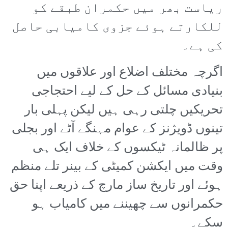
ریاست بھر میں حکمران طبقے کو
للکارتے ہوئے جزوی کامیابی حاصل
کی ہے۔
اگرچہ مختلف اضلاع اور علاقوں میں
بنیادی مسائل کے حل کے لیے احتجاجی
تحریکیں چلتی رہی ہیں لیکن پہلی بار
تینوں ڈویژنز کے عوام مہنگے آٹے اور بجلی
پر ظالمانہ ٹیکسوں کے خلاف ایک ہی
وقت میں ایکشن کمیٹی کے بینر تلے منظم
ہوئے اور تاریخ ساز مارچ کے ذریعے اپنا حق
حکمرانوں سے چھیننے میں کامیاب ہو
سکے۔