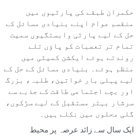
حکمران طبقے کی پارٹیوں میں
منقسم عوام اپنے بنیادی مسائل کے
حل کے لیے پارٹی وابستگیوں سمیت
تمام تر تعصبات کو پاؤں تلے
روندتے ہوئے ایکشن کمیٹی میں
منظم ہوئے۔ بنیادی مسائل کے حل کے
لیے پہلی بار خواتین، طلبہ، بزرگ
اور بچے اجتماعی طاقت کے جذبے سے
سرشار بہتر مستقبل کے لیے سڑکوں،
گلی محلوں میں نکلے ہیں۔
ایک سال سے زائد عرصہ پر محیط