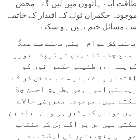
طاقت اپنے ہاتھوں میں لیں گے۔ محض
موجودہ حکمران ٹولے کے اقتدار کے خاتمے
سے مسائل ختم نہیں ہو سکتے۔
محنت کش عوام اپنی محنت سے عملاً
سماج چلا سکتے ہیں تو کرپٹ بیورو
کریسی اور طفیلی حکمرانوں کو
اقتدار و اختیار سے بے دخل کر کے
ریاستی امور بھی بطریق احسن چلا
سکتے ہیں۔ موجودہ معروضی حالات
میں عوامی کمیٹیز ہی وہ بنیاد بن
سکتی ہیں جن پر آگے چل کر منتخب
عوامی پنچائتوں کی ایک شاندار