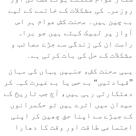
روزمرہ کی مشکلات کے خاتمے کے لیے
بے چین ہیں۔ محنت کش عوام ہر اس
آواز پر لبیک کہتے ہیں جو براہ
راست ان کی زندگی سے جڑے مصائب و
مشکلات کے حل کی بات کرتی ہے۔
یہی محنت کش، جنہیں یہاں کی مہان
”قیادتیں“ بے حس یا بے غیرت کہہ کر
دھتکارتی رہی ہیں، آج جب تاریخ کے
میدان میں اترے ہیں تو حکمرانوں
کے جبڑے سے اپنا حق چھین کر اپنی
اجتماعی طاقت اور وقت کا دھارا