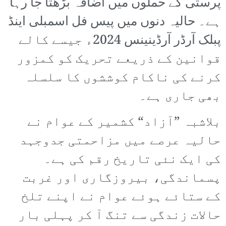
پرستی کے حملوں میں اضافہ بڑھتا جا رہا
ہے۔ حالیہ دنوں میں پیس فل اسمبلی اینڈ
پبلک آرڈر آرڈینینس 2024ء جیسے کالے
قوانین کے ذریعے تحریک کو کمزور
کرنے کی ناکام کوششوں کا سلسلہ
بھی جاری ہے۔
بلاشبہ ”آزاد“ کشمیر کے عوام نے
حالیہ عرصے میں مزاحمتی جدوجہد
کی ایک نئی تاریخ رقم کی ہے۔
پسماندگی، بیروزگاری اور غربت
کے ستائے ہوئے عوام نے اپنے تلخ
حالات زندگی سے تنگ آ کر پہلی بار