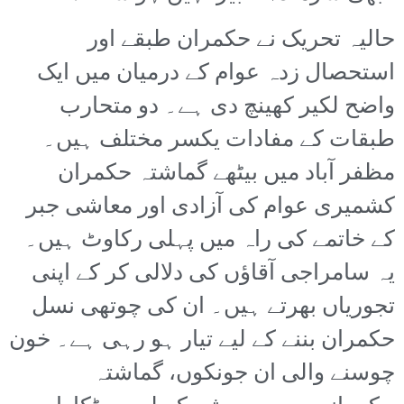
حالیہ تحریک نے حکمران طبقے اور
استحصال زدہ عوام کے درمیان میں ایک
واضح لکیر کھینچ دی ہے۔ دو متحارب
طبقات کے مفادات یکسر مختلف ہیں۔
مظفر آباد میں بیٹھے گماشتہ حکمران
کشمیری عوام کی آزادی اور معاشی جبر
کے خاتمے کی راہ میں پہلی رکاوٹ ہیں۔
یہ سامراجی آقاؤں کی دلالی کر کے اپنی
تجوریاں بھرتے ہیں۔ ان کی چوتھی نسل
حکمران بننے کے لیے تیار ہو رہی ہے۔ خون
چوسنے والی ان جونکوں، گماشتہ