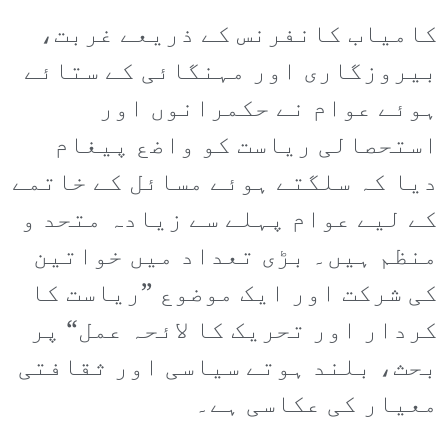
کامیاب کانفرنس کے ذریعے غربت،
بیروزگاری اور مہنگائی کے ستائے
ہوئے عوام نے حکمرانوں اور
استحصالی ریاست کو واضع پیغام
دیا کہ سلگتے ہوئے مسائل کے خاتمے
کے لیے عوام پہلے سے زیادہ متحد و
منظم ہیں۔ بڑی تعداد میں خواتین
کی شرکت اور ایک موضوع ”ریاست کا
کردار اور تحریک کا لائحہ عمل“ پر
بحث، بلند ہوتے سیاسی اور ثقافتی
معیار کی عکاسی ہے۔