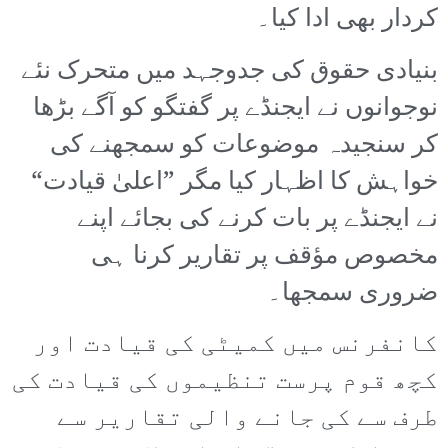
کردار بھی ادا کیا۔
بنیادی حقوق کی جدوجہد میں متحرک نئے
نوجوانوں نے ایجنڈے پر گفتگو کو آگے بڑھا
کر سنجیدہ موضوعات کو سمجھنے کی
خواہش کا اظہار کیا مگر ”اعلیٰ قیادت“
نے ایجنڈے پر بات کرنے کی بجائے اپنے
مخصوص مؤقف پر تقاریر کرنا ہی
ضروری سمجھا۔
کانفرنس میں کمیٹی کی قیادت اور
کچھ قوم پرست تنظیموں کی قیادت کی
طرف سے کی جانے والی تقاریر سے