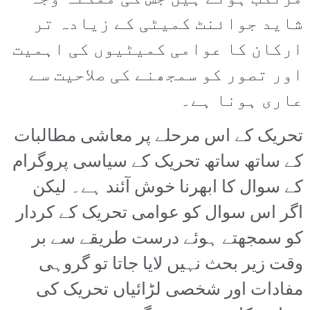
شاید جوائنٹ کمیٹی کے زیادہ تر
ارکان کا عوامی کمیٹیوں کی اہمیت
اور تصور کو سمجھنے کی صلاحیت سے
عاری ہونا ہے۔
تحریک کے اس مرحلے پر معاشی مطالبات
کے ساتھ ساتھ تحریک کے سیاسی پروگرام
کے سوال کا ابھرنا خوش آئند ہے۔ لیکن
اگر اس سوال کو عوامی تحریک کے کردار
کو سمجھتے ہوئے درست طریقے سے بر
وقت زیر بحث نہیں لایا جاتا تو گروہی
مفادات اور شخصی لڑائیاں تحریک کی