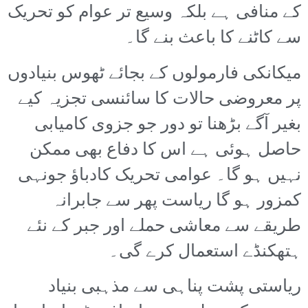
کے منافی ہے بلکہ وسیع تر عوام کو تحریک
سے کاٹنے کا باعث بنے گا۔
میکانکی فارمولوں کے بجائے ٹھوس بنیادوں
پر معروضی حالات کا سائنسی تجزیہ کیے
بغیر آگے بڑھنا تو دور جو جزوی کامیابی
حاصل ہوئی ہے اس کا دفاع بھی ممکن
نہیں ہو گا۔ عوامی تحریک کادباؤ جونہی
کمزور ہو گا ریاست پھر سے جابرانہ
طریقے سے معاشی حملے اور جبر کے نئے
ہتھکنڈے استعمال کرے گی۔
ریاستی پشت پناہی سے مذہبی بنیاد