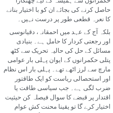
حکمرانوں سے ہمیشہ کے لیے چھٹکارا
حاصل کرنے کی بجائے ان کو با اختیار بنانے
کا نعرہ قطعی طور پر درست نہیں۔
بلکہ آج کے عہد میں احمقانہ، دقیانوسی
اور رجعتی کردار کا حامل ہے۔ بنیادی
مسائل کے حل کی حالیہ تحریک سے کٹھ
پتلی حکمرانوں کے ایوان پہلی بار عوامی
مارچ سے لرز اٹھے تھے۔ پہلی بار اس نظام
اور استحصالی ریاست کو ایک طاقتور
ضرب لگی ہے۔ جب سیاسی طاقت یا
اقتدار پر قبضے کا سوال فیصلہ کن حیثیت
اختیار کرے گا تو یقینا محنت کش عوام