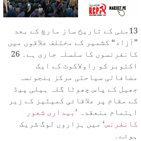
13مئی کے تاریخ ساز مارچ کے بعد
”آزاد“ کشمیر کے مختلف علاقوں میں
کانفرنسوں کا سلسلہ جاری ہے۔ 26
اکتوبر کو راولاکوٹ کے ایک
مضافاتی سیاحتی مرکز بنجونسہ
جھیل کے پاس چھوٹا گلہ ہیلی پیڈ
کے مقام پر علاقائی کمیٹیز کے زیر
اہتمام منعقدہ
’بیداری شعور
کانفرنس‘
میں ہزاروں لوگ شریک
ہوئے۔