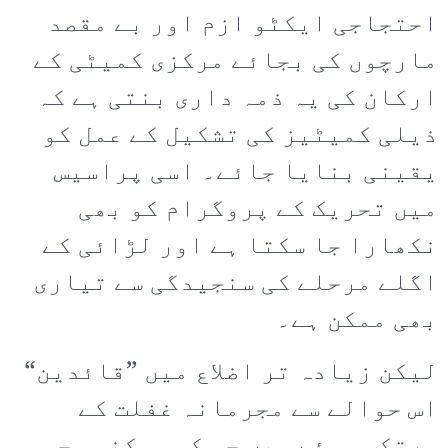
احتجاجی ایکٹو ازم اور بے مقصد
مارچوں کی بجائے مرکزی کمیٹی کے
ارکان کی یہ ذمہ داری بنتی ہے کہ
ذیلی کمیٹیز کی تشکیل کے عمل کو
یقینی بنایا جائے۔ اسی پراسیس
میں تحریک کے پروگرام کو بھی
نکھارا جا سکتا ہے اور لڑائی کے
اگلے مرحلے کی سنجیدگی سے تیاری
بھی ممکن ہے۔
لیکن زیادہ تر اضلاع میں ”قائدین“
اس حوالے سے مجرمانہ غفلت کے
مرتکب ہوئے ہیں جس کی ممکنہ وجہ