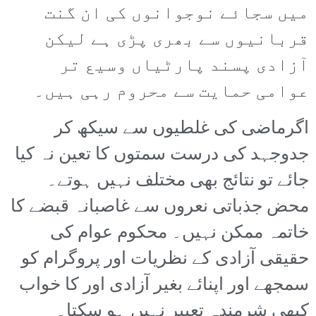
میں سجائے نوجوانوں کی ان گنت
قربانیوں سے بھری پڑی ہے لیکن
آزادی پسند پارٹیاں وسیع تر
عوامی حمایت سے محروم رہی ہیں۔
اگرماضی کی غلطیوں سے سیکھ کر
جدوجہد کی درست سمتوں کا تعین نہ کیا
جائے تو نتائج بھی مختلف نہیں ہوتے۔
محض جذباتی نعروں سے غاصبانہ قبضے کا
خاتمہ ممکن نہیں۔ محکوم عوام کی
حقیقی آزادی کے نظریات اور پروگرام کو
سمجھے اور اپنائے بغیر آزادی اور کا خواب
کبھی شرمندہ تعبیر نہیں ہو سکتا۔