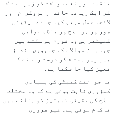
تنقید اور نئے سوالات کو زیر بحث لا
کر ایک زیادہ جاندار پروگرام اور
لائحہ عمل مرتب کیا جائے۔ یقینی
طور پر ہر سطح پر منظم عوامی
کمیٹیز ہی وہ فورم ہو سکتے ہیں
جہاں ان سوالات کو جمہوری انداز
میں زیر بحث لا کر درست راستے کا
تعین کیا جا سکتا ہے۔
یہ جوائنٹ کمیٹی کی بنیادی
کمزوری ثابت ہوئی ہے کہ وہ مختلف
سطح کی حقیقی کمیٹیز کو بنانے میں
ناکام ہوئی ہے۔ غیر ضروری