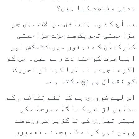
مدتی مقاصد کیا ہیں؟
یہ آج کے وہ بنیادی سوالات ہیں جو
مزاحمتی تحریک سے جڑے مزاحمتی
کارکنان کے ذہنوں میں کشمکش اور
ابہامات کو جنم دے رہے ہیں۔ جن کو
اگر سنجیدہ نہ لیا گیا تو تحریک
کو نقصان پہنچ سکتا ہے۔
اس لیے ضروری ہے کہ نئے تقاضوں کے
مطابق لڑائی کے اگلے مرحلے کی
بہتر تیاری کی ناگزیر ضرورت سے
پہلو تہی کرنے کے بجائے تعمیری