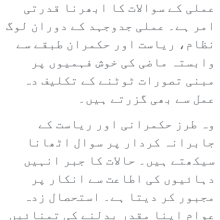
عملی کے سوالات کا ابھرنا قدرتی
امر ہے۔ عملی جدوجہد کے دوران لوگ
نظام، ریاست اور حکمران طبقے سے
وابستہ ماضی کی خوش فہمیوں پر
مبنی تصورات ٹوٹنے کے تکلیف دہ
عمل سے بھی گزرتے ہیں۔
وہ طرز حکمرانی اور ریاست کے
جابرانہ کردار پر سوال اٹھانا
سیکھتے ہیں۔ حالات کا جبر انہیں
دہائیوں کی اطاعت سے انکار پر
مجبور کر دیتا ہے۔ استحصال زدہ
عوام اپنا مقدر بدلنے کی تمنائیں