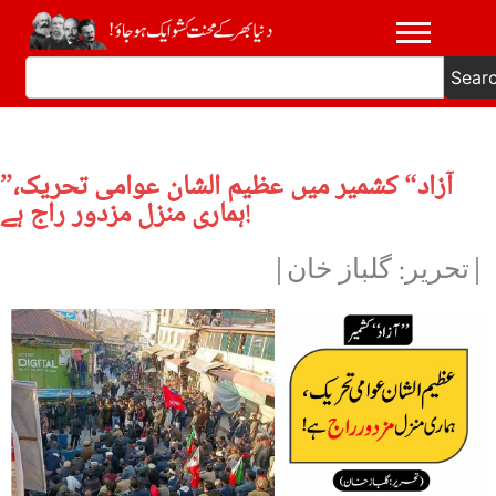
Sear
”آزاد“ کشمیر میں عظیم الشان عوامی تحریک،
ہماری منزل مزدور راج ہے!
|تحریر: گلباز خان|