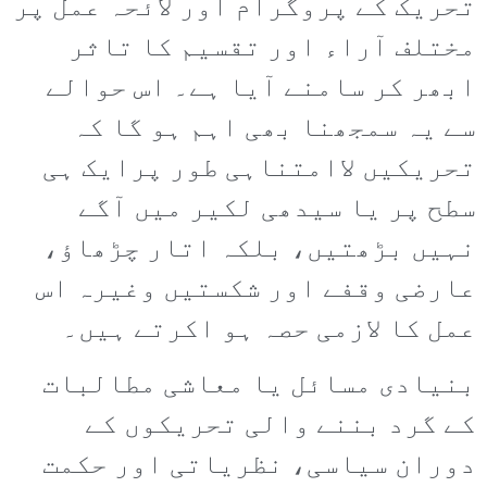
تحریک کے پروگرام اور لائحہ عمل پر
مختلف آراء اور تقسیم کا تاثر
ابھر کر سامنے آیا ہے۔ اس حوالے
سے یہ سمجھنا بھی اہم ہو گا کہ
تحریکیں لاامتناہی طور پرایک ہی
سطح پر یا سیدھی لکیر میں آگے
نہیں بڑھتیں، بلکہ اتار چڑھاؤ،
عارضی وقفے اور شکستیں وغیرہ اس
عمل کا لازمی حصہ ہو اکرتے ہیں۔
بنیادی مسائل یا معاشی مطالبات
کے گرد بننے والی تحریکوں کے
دوران سیاسی، نظریاتی اور حکمت