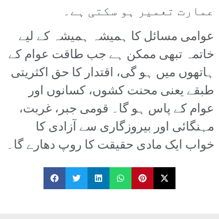
عمارت تعمیر ہو سکتی ہے۔
عوامی مسائل کا ہمیشہ ہمیشہ کے لیے
خاتمہ تبھی ممکن ہے جب طاقت عوام کے
ہاتھوں میں ہو گی، اقتدار کا حق اکثریتی
طبقے یعنی محنت کشوں، کسانوں اور
عوام کے پاس ہو گا۔ قومی جبر، غربت،
مہنگائی اور بیروزگاری سے آزادی کا
خواب ایک مادی حقیقت کا روپ دھارے گا۔