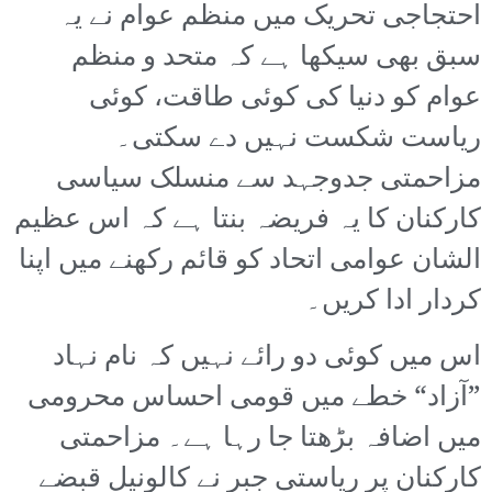
احتجاجی تحریک میں منظم عوام نے یہ
سبق بھی سیکھا ہے کہ متحد و منظم
عوام کو دنیا کی کوئی طاقت، کوئی
ریاست شکست نہیں دے سکتی۔
مزاحمتی جدوجہد سے منسلک سیاسی
کارکنان کا یہ فریضہ بنتا ہے کہ اس عظیم
الشان عوامی اتحاد کو قائم رکھنے میں اپنا
کردار ادا کریں۔
اس میں کوئی دو رائے نہیں کہ نام نہاد
”آزاد“ خطے میں قومی احساس محرومی
میں اضافہ بڑھتا جا رہا ہے۔ مزاحمتی
کارکنان پر ریاستی جبر نے کالونیل قبضے