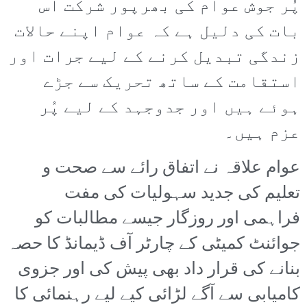
پُر جوش عوام کی بھرپور شرکت اس
بات کی دلیل ہے کہ عوام اپنے حالات
زندگی تبدیل کرنے کے لیے جرات اور
استقامت کے ساتھ تحریک سے جڑے
ہوئے ہیں اور جدوجہد کے لیے پُر
عزم ہیں۔
عوام علاقہ نے اتفاق رائے سے صحت و
تعلیم کی جدید سہولیات کی مفت
فراہمی اور روزگار جیسے مطالبات کو
جوائنٹ کمیٹی کے چارٹر آف ڈیمانڈ کا حصہ
بنانے کی قرار داد بھی پیش کی اور جزوی
کامیابی سے آگے لڑائی کیے لیے رہنمائی کا