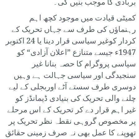
بربادی کا موجب بنیں گی۔
کمیٹی قیادت میں موجود کچھ اہم
رہنماؤں کی طرف سے جہاں تحریک کے
کردار کوغیر سیاسی قرار دینا یا 24 اکتوبر
1947ء جیسے متنازع ”اعلان آزادی“ کو
سیاسی پروگرام کا حصہ بنانا غیر
سنجیدگی اور سیاسی جہالت ہے وہیں
دوسری طرف سستے آٹے اوربجلی کے لیے
چلنے والی تحریک کی بنیادی ڈیمانڈز کو
غیر اہم قرار دے کر تحریک کے اس مرحلے
پر مخصوص گروہی نقطہ نظر تحریک پر
تھوپنے کا عمل بھی نہ صرف زمینی حقائق