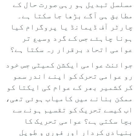
مسلسل تبدیل ہو رہی صورت حال کے
مطابق ہی آگے بڑھا جا سکتا ہے۔
چارٹر آف ڈیمانڈ یا پروگرام کیا
ہونا چاہئے جس کے گرد وسیع تر
عوامی اتحاد برقرار رہ سکتا ہے؟
جوائنٹ عوامی ایکشن کمیٹی جس خود
رو عوامی تحرک کو اپنے اندر سمو
کر کشمیر بھر کے عوام کی ایکتا کو
ممکن بنانے میں کامیاب ہوئی تھی،
اب کیسے تحریک کو تقسیم ہونے سے
بچا سکتی ہے؟ عوامی تحریک کا
بنیادی کردار اور فوری و طویل