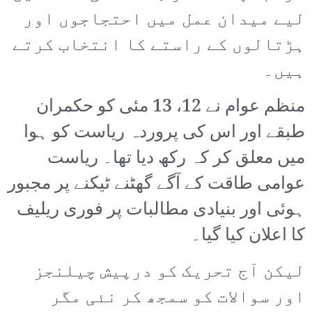
لیے میدان عمل میں احتجاجوں اور
ہڑتالوں کے راستے کا انتخاب کرتے
ہیں۔
منظم عوام نے 12، 13 مئی کو حکمران
طبقے اور اس کی پروردہ ریاست کو ہوا
میں معلق کر کہ رکھ دیا تھا۔ ریاست
عوامی طاقت کے آگے گھٹنے ٹیکنے پر مجبور
ہوئی اور بنیادی مطالبات پر فوری ریلیف
کا اعلان کیا گیا۔
لیکن آج تحریک کو درپیش چیلنجز
اور سوالات کو سمجھ کر نئی مگر