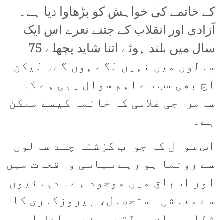
کے خاتمے کی خواہش کو بڑھاوا دیا ہے۔
آزادی اور انقلاب کے جتنے نعرے اس ایک
سال میں بلند ہوئے اتنا شاید پچھلے 75
سالوں میں نہیں لگے ہوں گے۔ لیکن
آج بھی سب سے اہم سوال یہی ہے کہ
سامراجی غلامی کا خاتمہ کیسے ممکن
ہے۔
اس سوال کا جواب گزشتہ چند سالوں
سے رونما ہو رہے سیاسی واقعات میں
اور اسباق میں موجود ہے۔ دہائیوں
سے معاشی استحصال، بیروزگاری کا
شکار عوام سلگتے ہوئے مسائل اور