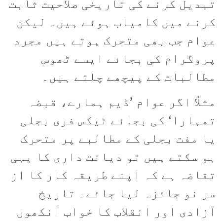
تبدیل کرنے کی تاریخی صلاحیت ثابت
کرنے میں کامیاب ہوئے ہیں۔ لیکن
عوام جب بھی متحرک ہوتے ہیں مجرد
پروگرام کی بجائے ایسے ٹھوس
مطالبات کے پیچھے چلتے ہیں۔
مثلاً اگر عوام ’ڈیم ہمارے، قبضہ
تمہارا‘ کی بجائے ٹیکس فری بجلی
یا مفت بجلی کے مطالبے پر متحرک
ہو سکتے ہیں تو دیانت داری کا یہی
تقاضہ ہے کہ اپنے طریقہ کار کا از
سر نو جائزہ لیا جائے۔ تاریخ
آزادی اور انقلاب کا خواب آنکھوں