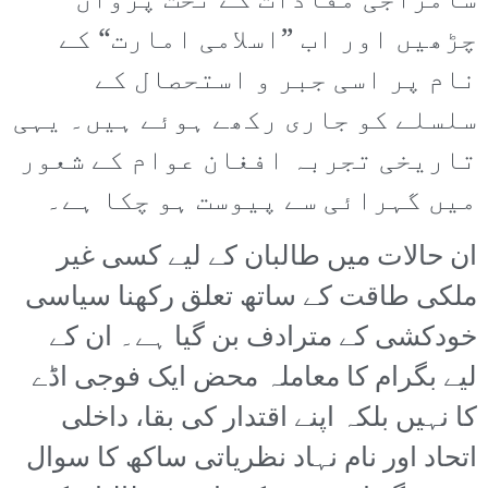
سامراجی مفادات کے تحت پروان
چڑھیں اور اب ”اسلامی امارت“ کے
نام پر اسی جبر و استحصال کے
سلسلے کو جاری رکھے ہوئے ہیں۔ یہی
تاریخی تجربہ افغان عوام کے شعور
میں گہرائی سے پیوست ہو چکا ہے۔
ان حالات میں طالبان کے لیے کسی غیر
ملکی طاقت کے ساتھ تعلق رکھنا سیاسی
خودکشی کے مترادف بن گیا ہے۔ ان کے
لیے بگرام کا معاملہ محض ایک فوجی اڈے
کا نہیں بلکہ اپنے اقتدار کی بقا، داخلی
اتحاد اور نام نہاد نظریاتی ساکھ کا سوال