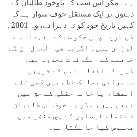
ہے۔ مگر اس سب کے باوجود طالبان کے
ذہنوں پر ایک مستقل خوف سوار ہے کہ
کہیں تاریخ خود کو نہ دہرا دے، وہ 2001ء
کی طرح اپنی حکومت کے انہدام سے
لرزاں ہیں۔ اگرچہ فی الحال ان کے
خاتمے کے امکانات محدود ہیں
کیونکہ افغانستان کے قریبی
سامراجی ممالک خطے میں کسی نئے
انتشار یا خانہ جنگی کے حق میں
نہیں ہیں، مگر یہ خوف اب طالبان
کے تمام فیصلوں کے پسِ منظر میں
محسوس کیا جا سکتا ہے۔