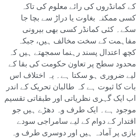
کے کمانڈروں کی رائے معلوم کی تاکہ
کسی ممکنہ بغاوت یا دراڑ سے بچا جا
سکے۔ کئی کمانڈر کسی بھی بیرونی
مفاہمت کے سخت مخالف ہیں، جبکہ
کچھ اعتدال پسند رہنما سمجھتے ہیں کہ
محدود سطح پر تعاون حکومت کی بقا کے
لیے ضروری ہو سکتا ہے۔ یہ اختلاف اس
بات کا ثبوت ہے کہ طالبان تحریک کے اندر
اب ایک گہری نظریاتی اور طبقاتی تقسیم
موجود ہے۔ ایک طرف وہ دھڑے ہیں جو
اقتدار کے دوام کے لیے سامراجی سودے
بازی پر آمادہ ہیں اور دوسری طرف وہ