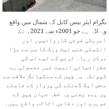
بگرام ایئر بیس کابل کے شمال میں واقع
وہ اڈہ ہے جو 2001ء سے 2021ء تک
امریکی فوجی کاروائیوں اور
انٹیلی جنس نیٹ ورک کا سب سے بڑا
مرکز رہا۔ ٹرمپ کے لیے اس کی
جغرافیائی اہمیت غیر معمولی ہے
کیونکہ یہ چین کے سنکیانگ علاقے سے
محض ایک گھنٹے کی پرواز کے فاصلے
پر ہے، یعنی وہ خطہ جہاں چین کے
جوہری اور دفاعی اثاثے واقع ہیں۔