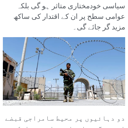
سیاسی خودمختاری متاثر ہو گی بلکہ
عوامی سطح پر ان کے اقتدار کی ساکھ
مزید گر جائے گی۔
دو دہائیوں پر محیط سامراجی قبضے