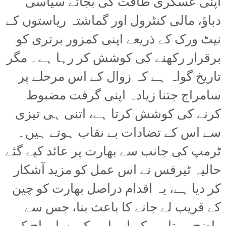
اپنی عسکری طاقت کی بجائے سیاسی
دباؤ، مالی کنٹرول اور گماشتہ ریاستوں کے
نیٹ ورک کے ذریعے اپنی کمزور برتری کو
برقرار رکھنے کی کوشش کر رہا ہے۔ مگر
تاریخ گواہ ہے کہ زوال کے اس مرحلے پر
سامراج جتنا زیادہ اپنی گرفت مضبوط
کرنے کی کوشش کرتا ہے، اتنی ہی تیزی
سے اس کے تضادات بے نقاب ہوتے ہیں۔
ٹرمپ کی جانب سے بھارت پر عائد کیے گئے
حالیہ ٹیرفس نے اس عمل کو مزید آشکار
کر دیا ہے، یہ اقدام دراصل بھارت کو چین
کے قریب لے جانے کا باعث بنا، جس سے