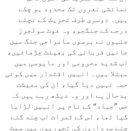
نمائشی نعروں تک محدود ہو چکے
ہیں۔ دوسری طرف تحریک کے نچلے
درجے کے جنگجو، وہ فوٹ سولجرز
جنہوں نے برسوں سامراجی جنگ میں
جانیں قربانی کی بھینٹ چڑھائیں،
اب شدید محرومی اور مایوسی میں
مبتلا ہیں۔ انہیں اقتدار میں کوئی
حصہ نہیں دیا گیا، ان کی معیشت
بدحال ہے اور وہ دیکھ رہے ہیں کہ
جس ”جہاد“ کے نام پر انہیں لڑایا
گیا تھا، اس کے ثمرات اب چند گنے
چنے سرداروں کی تجوریوں میں سمٹ