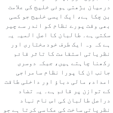
درمیان بڑھتی ہوئی خلیج کی علامت
بن چکا ہے، ایک ایسی خلیج جو کسی
بھی وقت پورے نظام کو اندر سے چیر
سکتی ہے۔ طالبان کا اصل المیہ یہ
ہے کہ وہ ایک طرف خودمختاری اور
نظریاتی استقامت کا تاثر قائم
رکھنا چاہتے ہیں، جبکہ دوسری
جانب ان کا پورا نظام سامراجی
امداد، مالی دباؤ اور داخلی طاقت
کے توازن پر قائم ہے۔ یہ تضاد
دراصل طالبان کی اس نام نہاد
نظریاتی ساخت کی عکاسی کرتا ہے جو