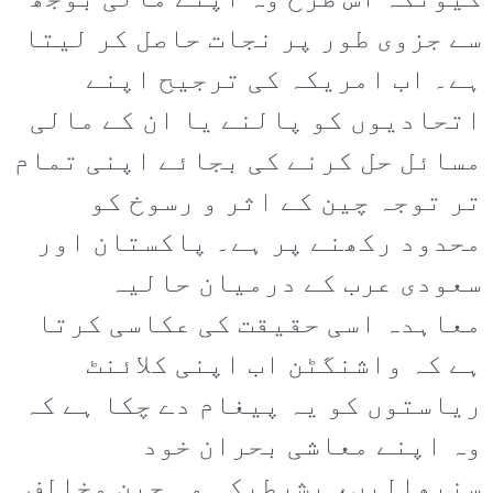
کیونکہ اس طرح وہ اپنے مالی بوجھ
سے جزوی طور پر نجات حاصل کر لیتا
ہے۔ اب امریکہ کی ترجیح اپنے
اتحادیوں کو پالنے یا ان کے مالی
مسائل حل کرنے کی بجائے اپنی تمام
تر توجہ چین کے اثر و رسوخ کو
محدود رکھنے پر ہے۔ پاکستان اور
سعودی عرب کے درمیان حالیہ
معاہدہ اسی حقیقت کی عکاسی کرتا
ہے کہ واشنگٹن اب اپنی کلائنٹ
ریاستوں کو یہ پیغام دے چکا ہے کہ
وہ اپنے معاشی بحران خود
سنبھالیں، بشرطیکہ وہ چین مخالف