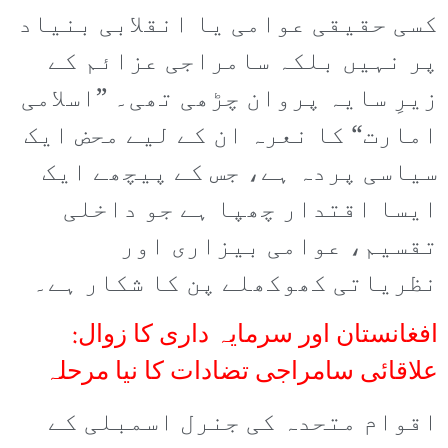
کسی حقیقی عوامی یا انقلابی بنیاد
پر نہیں بلکہ سامراجی عزائم کے
زیرِ سایہ پروان چڑھی تھی۔ ”اسلامی
امارت“ کا نعرہ ان کے لیے محض ایک
سیاسی پردہ ہے، جس کے پیچھے ایک
ایسا اقتدار چھپا ہے جو داخلی
تقسیم، عوامی بیزاری اور
نظریاتی کھوکھلے پن کا شکار ہے۔
افغانستان اور سرمایہ داری کا زوال:
علاقائی سامراجی تضادات کا نیا مرحلہ
اقوام متحدہ کی جنرل اسمبلی کے