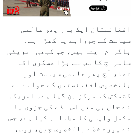
افغانستان ایک بار پھر عالمی
سیاست کے چوراہے پر کھڑا ہے۔
باگرام ایئربیس، جو کبھی امریکی
سامراج کا سب سے بڑا عسکری اڈہ
تھا، آج پھر عالمی سیاست اور
بالخصوص افغانستان کے حوالے سے
کشمکش کا مرکز بن گیا ہے۔ امریکہ
نے حال ہی میں اس اڈے کی جزوی یا
مکمل واپسی کا مطالبہ کیا ہے، جس
نے پورے خطے بالخصوص چین، روس،