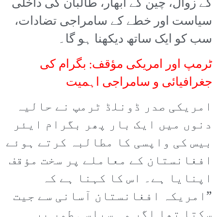
کے زوال، چین کے ابھار، طالبان کی داخلی
سیاست اور خطے کے سامراجی تضادات،
سب کو ایک ساتھ دیکھنا ہو گا۔
ٹرمپ اور امریکی مؤقف: بگرام کی
جغرافیائی و سامراجی اہمیت
امریکی صدر ڈونلڈ ٹرمپ نے حالیہ
دنوں میں ایک بار پھر بگرام ایئر
بیس کی واپسی کا مطالبہ کرتے ہوئے
افغانستان کے معاملے پر سخت مؤقف
اپنایا ہے۔ اس کا کہنا ہے کہ
”امریکہ افغانستان آسانی سے جیت
سکتا تھا اگر وہ سیاسی طور پر