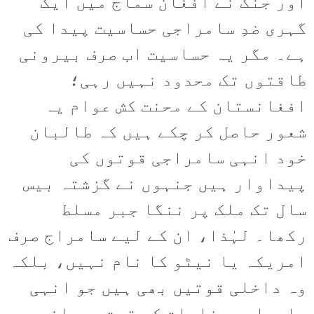
اور جنگ نے افغان سماج میں ایک
گہری ضدِ سامراجی حساسیت پیدا کی
ہے۔ مگر یہ حساسیت اب صرف بیرونی
طاقتوں تک محدود نہیں رہی؛
افغانستان کے محنت کش عوام یہ
شعور حاصل کر چکے ہیں کہ طالبان
خود انہی سامراجی قوتوں کی
پیداوار ہیں جنہوں نے گزشتہ بیس
سال تک ملک پر ننگا جبر مسلط
رکھا۔ لہٰذا، ان کے لیے سامراج صرف
امریکہ یا نیٹو کا نام نہیں، بلکہ
وہ داخلی قوتیں بھی ہیں جو انہی