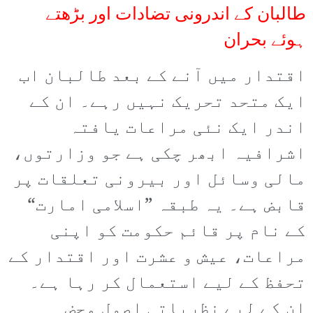
طالبان کے اندرونی تضادات اور بڑھتے
ہوئے بحران
اقتدار میں آنے کے بعد طالبان اب
ایک متحد تحریک نہیں رہے۔ ان کے
اندر ایک نئی مراعات یافتہ
اشرافیہ ابھر چکی ہے جو وزارتوں،
مالی وسائل اور بیرونی تعلقات پر
قابض ہے۔ یہ طبقہ ”اسلامی امارت“
کے نام پر قائم حکومت کو اپنی
مراعات، عیش و عشرت اور اقتدار کے
تحفظ کے لیے استعمال کر رہا ہے۔
ان کے لیے نظریاتی اصول محض