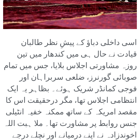
اسی داخلی دباؤ کے پیشِ نظر طالبان
قیادت نے حال ہی میں کندھار میں تین
روزہ مشاورتی اجلاس بلایا، جس میں تمام
صوبائی گورنرز، ضلعی سربراہان اور
فوجی کمانڈر شریک ہوئے۔ بظاہر یہ ایک
انتظامی اجلاس تھا، مگر درحقیقت اس کا
مقصد امریکہ کے ساتھ ممکنہ خفیہ انٹیلی
جنس روابط پر مشاورت تھا۔ ملا ہبت اللہ
اخوندزادہ نے اپنے درمیانے اور نچلے درجے