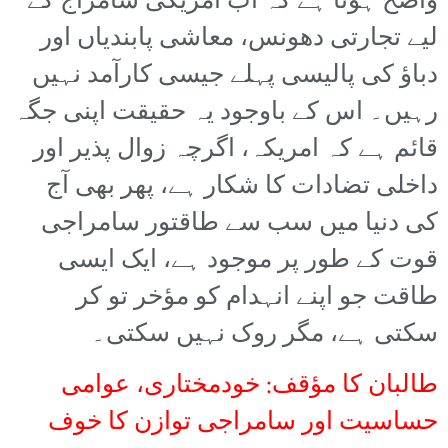
واضح ہوتا ہے کہ اب امریکی سامراج کے
لیے تجارتی دھونس، معاشی پابندیاں اور
دباؤ کی پالیسی پہلے جیسی کارآمد نہیں
رہیں۔ اس کے باوجود یہ حقیقت اپنی جگہ
قائم ہے کہ امریکہ، اگرچہ زوال پذیر اور
داخلی تضادات کا شکار ہے، پھر بھی آج
کی دنیا میں سب سے طاقتور سامراجی
قوت کے طور پر موجود ہے، ایک ایسی
طاقت جو اپنے انہدام کو مؤخر تو کر
سکتی ہے، مگر روک نہیں سکتی۔
طالبان کا مؤقف: خودمختاری، عوامی
حساسیت اور سامراجی توازن کا خوف