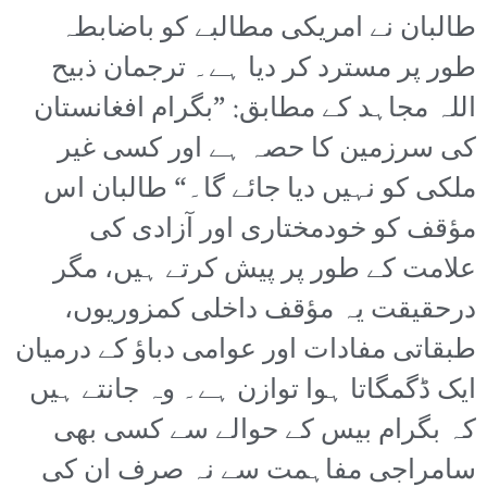
طالبان نے امریکی مطالبے کو باضابطہ
طور پر مسترد کر دیا ہے۔ ترجمان ذبیح
اللہ مجاہد کے مطابق: ”بگرام افغانستان
کی سرزمین کا حصہ ہے اور کسی غیر
ملکی کو نہیں دیا جائے گا۔“ طالبان اس
مؤقف کو خودمختاری اور آزادی کی
علامت کے طور پر پیش کرتے ہیں، مگر
درحقیقت یہ مؤقف داخلی کمزوریوں،
طبقاتی مفادات اور عوامی دباؤ کے درمیان
ایک ڈگمگاتا ہوا توازن ہے۔ وہ جانتے ہیں
کہ بگرام بیس کے حوالے سے کسی بھی
سامراجی مفاہمت سے نہ صرف ان کی