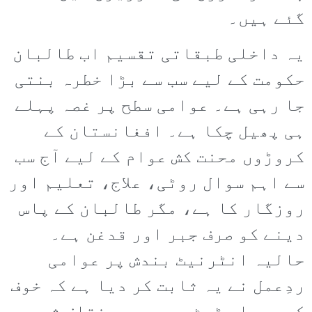
گئے ہیں۔
یہ داخلی طبقاتی تقسیم اب طالبان
حکومت کے لیے سب سے بڑا خطرہ بنتی
جا رہی ہے۔ عوامی سطح پر غصہ پہلے
ہی پھیل چکا ہے۔ افغانستان کے
کروڑوں محنت کش عوام کے لیے آج سب
سے اہم سوال روٹی، علاج، تعلیم اور
روزگار کا ہے، مگر طالبان کے پاس
دینے کو صرف جبر اور قدغن ہے۔
حالیہ انٹرنیٹ بندش پر عوامی
ردِعمل نے یہ ثابت کر دیا ہے کہ خوف