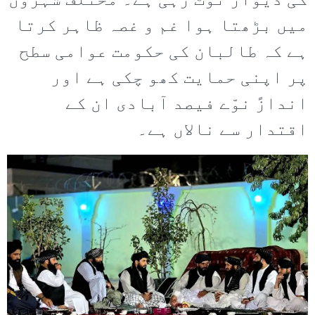
کی دیوار ٹوٹ رہی ہے۔ مختلف شہروں
میں بڑھتا ہوا غم و غصہ ظاہر کرتا
ہے کہ طالبان کی حکومت عوامی سطح
پر اپنی حمایت کھو چکی ہے اور
اندازً نوّے فیصد آبادی ان کے
اقتدار سے نالاں ہے۔