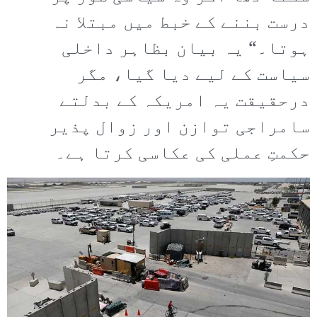
درست بننے کے خبط میں مبتلا نہ
ہوتا۔“ یہ بیان بظاہر داخلی
سیاست کے لیے دیا گیا، مگر
درحقیقت یہ امریکہ کے بدلتے
سامراجی توازن اور زوال پذیر
حکمتِ عملی کی عکاسی کرتا ہے۔