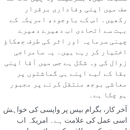
صف میں اپنی وفاداری برقرار
رکھیں۔ اس کے باوجود، امریکہ کے
بہت سے اتحادی اب دھیرے دھیرے
چینی سرمایہ اور اثر کی طرف جھکاؤ
اختیار کر رہے ہیں۔ یہ سامراجی
زوال کی وہ شکل ہے جس میں آقا اپنی
بقا کے لیے اپنے ہی گماشتوں پر
معاشی بوجھ منتقل کرنے پر مجبور
ہو چکا ہے۔
آخر کار، بگرام بیس پر واپسی کی خواہش
اسی عمل کی علامت ہے۔ امریکہ اب