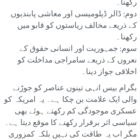
رکھنا۔
دوم: ڈالر ڈپلومیسی اور معاشی پابندیوں
کے ذریعے مخالف ریاستوں کو قابو میں
رکھنا۔
سوم: جمہوریت اور انسانی حقوق کے
نعروں کے ذریعے سامراجی مداخلت کو
اخلاقی جواز دینا۔
بگرام بیس انہی تینوں عناصر کو جوڑنے
والی ایک علامت بن چکا ہے۔ یہ امریکہ کو
عسکری موجودگی کم رکھتے ہوئے بھی
سیاسی اثر برقرار رکھنے کا موقع دیتا ہے۔
مگر اب یہ طاقت کی نہیں بلکہ کمزوری