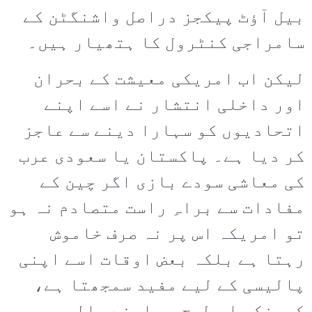
بیل آؤٹ پیکجز دراصل واشنگٹن کے
سامراجی کنٹرول کا ہتھیار ہیں۔
لیکن اب امریکی معیشت کے بحران
اور داخلی انتشار نے اسے اپنے
اتحادیوں کو سہارا دینے سے عاجز
کر دیا ہے۔ پاکستان یا سعودی عرب
کی معاشی سودے بازی اگر چین کے
مفادات سے براہِ راست متصادم نہ ہو
تو امریکہ اس پر نہ صرف خاموش
رہتا ہے بلکہ بعض اوقات اسے اپنی
پالیسی کے لیے مفید سمجھتا ہے،