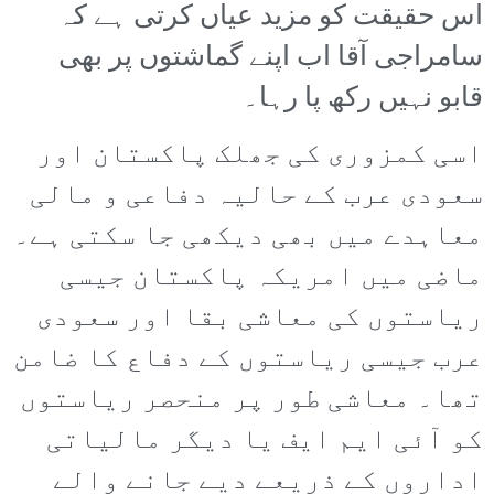
اس حقیقت کو مزید عیاں کرتی ہے کہ
سامراجی آقا اب اپنے گماشتوں پر بھی
قابو نہیں رکھ پا رہا۔
اسی کمزوری کی جھلک پاکستان اور
سعودی عرب کے حالیہ دفاعی و مالی
معاہدے میں بھی دیکھی جا سکتی ہے۔
ماضی میں امریکہ پاکستان جیسی
ریاستوں کی معاشی بقا اور سعودی
عرب جیسی ریاستوں کے دفاع کا ضامن
تھا۔ معاشی طور پر منحصر ریاستوں
کو آئی ایم ایف یا دیگر مالیاتی
اداروں کے ذریعے دیے جانے والے