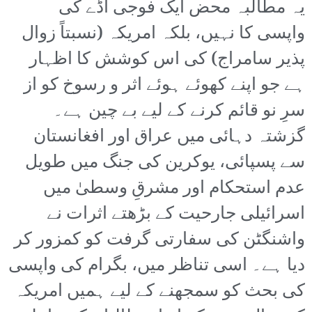
یہ مطالبہ محض ایک فوجی اڈے کی
واپسی کا نہیں، بلکہ امریکہ (نسبتاً زوال
پذیر سامراج) کی اس کوشش کا اظہار
ہے جو اپنے کھوئے ہوئے اثر و رسوخ کو از
سرِ نو قائم کرنے کے لیے بے چین ہے۔
گزشتہ دہائی میں عراق اور افغانستان
سے پسپائی، یوکرین کی جنگ میں طویل
عدم استحکام اور مشرقِ وسطیٰ میں
اسرائیلی جارحیت کے بڑھتے اثرات نے
واشنگٹن کی سفارتی گرفت کو کمزور کر
دیا ہے۔ اسی تناظر میں، بگرام کی واپسی
کی بحث کو سمجھنے کے لیے ہمیں امریکہ