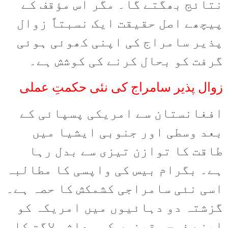
نتائج بھگتے گا۔ مگر اس مؤقف کے
پیچھے اصل حقیقت ایک نسبتاً زوال
پذیر سامراج کی اپنی کھوئی ہوئی
گرفت کو بحال کرنے کی کوشش ہے۔
زوال پذیر سامراج کی نئی حکمتِ عملی
افغانستان سے امریکی پسپائی کے
بعد وسطی اور جنوبی ایشیا میں
طاقت کا توازن تیزی سے بدل رہا
ہے۔ بگرام بیس کی واپسی کا مطالبہ
اسی نئی سامراجی کشمکش کا حصہ ہے۔
گزشتہ دو دہائیوں میں امریکہ کو
اپنے فوجی قبضوں کی معاشی لاگت کا