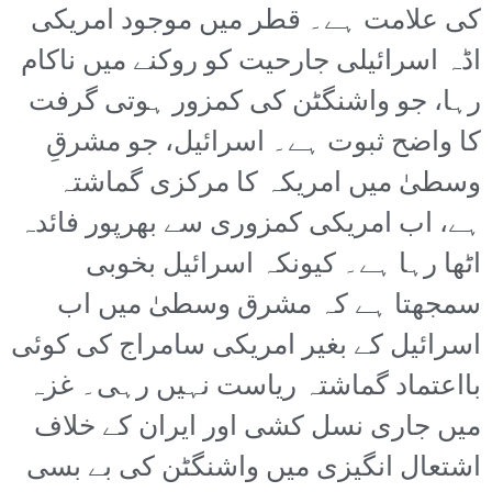
کی علامت ہے۔ قطر میں موجود امریکی
اڈہ اسرائیلی جارحیت کو روکنے میں ناکام
رہا، جو واشنگٹن کی کمزور ہوتی گرفت
کا واضح ثبوت ہے۔ اسرائیل، جو مشرقِ
وسطیٰ میں امریکہ کا مرکزی گماشتہ
ہے، اب امریکی کمزوری سے بھرپور فائدہ
اٹھا رہا ہے۔ کیونکہ اسرائیل بخوبی
سمجھتا ہے کہ مشرق وسطیٰ میں اب
اسرائیل کے بغیر امریکی سامراج کی کوئی
بااعتماد گماشتہ ریاست نہیں رہی۔ غزہ
میں جاری نسل کشی اور ایران کے خلاف
اشتعال انگیزی میں واشنگٹن کی بے بسی