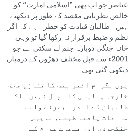
عناصر جو اب بھی ”اسلامی امارت“ کو
خالص نظریاتی مقصد کے طور پر دیکھتے
ہیں۔ طالبان قیادت کو خطرہ ہے کہ اگر
نظم و ضبط برقرار نہ رکھا گیا تو وہی
خانہ جنگی دوبارہ جنم لے سکتی ہے جو
2001ء سے قبل مختلف دھڑوں کے درمیان
دیکھی گئی تھی۔
یوں بگرام ائیر بیس کا تنازع محض
خارجہ پالیسی کا سوال نہیں بلکہ
طالبان کے اندر ابھرنے والے
مراعات یافتہ طبقے، مایوس
جنگجوؤں اور بپھرے عوام کے