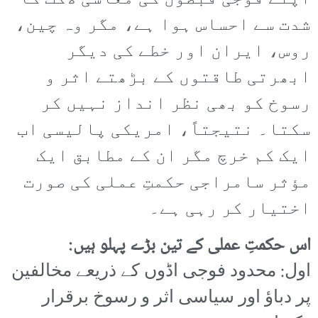
شدت سے احساس ہوا ہے، مگر وہ چین،
روس، ایران اور خطے کی دیگر
ابھرتی طاقتوں کے بڑھتے اثر و
رسوخ کو بھی نظر انداز نہیں کر
سکتا۔ نتیجتاً، امریکی پالیسی اب
ایک کم خرچ مگر ان کے مطابق ایک
مؤثر سامراجی حکمتِ عملی کی صورت
اختیار کر رہی ہے۔
اس حکمتِ عملی کے تین بڑے پہلو ہیں:
اول: محدود فوجی اڈوں کے ذریعے مخالفین
پر دباؤ اور سیاسی اثر و رسوخ برقرار