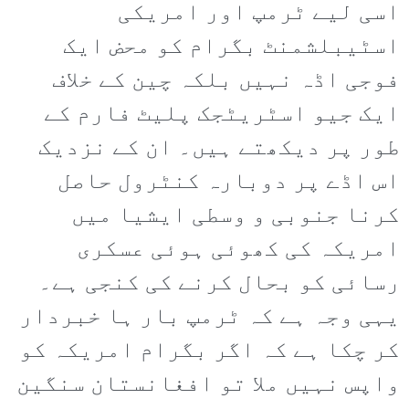
اسی لیے ٹرمپ اور امریکی
اسٹیبلشمنٹ بگرام کو محض ایک
فوجی اڈہ نہیں بلکہ چین کے خلاف
ایک جیو اسٹریٹجک پلیٹ فارم کے
طور پر دیکھتے ہیں۔ ان کے نزدیک
اس اڈے پر دوبارہ کنٹرول حاصل
کرنا جنوبی و وسطی ایشیا میں
امریکہ کی کھوئی ہوئی عسکری
رسائی کو بحال کرنے کی کنجی ہے۔
یہی وجہ ہے کہ ٹرمپ بار ہا خبردار
کر چکا ہے کہ اگر بگرام امریکہ کو
واپس نہیں ملا تو افغانستان سنگین