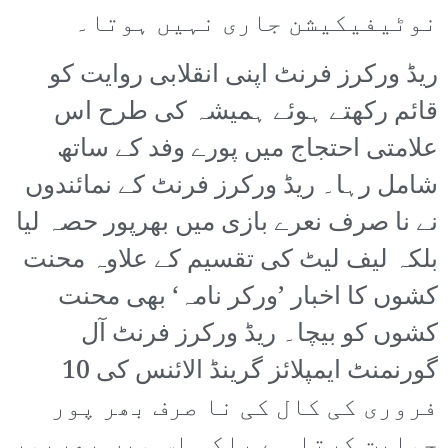
نوٹیفیکیشن جاری نہیں ہوتا۔
ریڈ ورکرز فرنٹ اپنی انقلابی روایت کو
قائم رکھتے ہوئے ہمیشہ کی طرح اس
علامتی احتجاج میں پورے وفد کے ساتھ
شامل رہا۔ ریڈ ورکرز فرنٹ کے نمائندوں
نے نا صرف نعرے بازی میں بھرپور حصہ لیا
بلکہ لیف لیٹ کی تقسیم کے علاوہ محنت
کشوں کا اخبار ’ورکر نامہ‘ بھی محنت
کشوں کو بیچا۔ ریڈ ورکرز فرنٹ آل
گورنمنٹ ایمپلائز گرینڈ الائنس کی 10
فروری کی کال کی نا صرف بھر پور
حمایت کرتا ہے بلکہ اس میں بھرپور