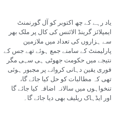
یاد رہے کے چھ اکتوبر کو آل گورنمنٹ
ایمپلائز گرینڈ الائنس کی کال پر ملک بھر
سے ہزاروں کی تعداد میں ملازمین
پارلیمنٹ کے سامنے جمع ہوئے تھے جس کے
نتیجے میں حکومت جھوٹی ہی سہی مگر
فوری یقین دہانی کروانے پر مجبور ہوئی
تھی کہ مطالبات کو حل کیا جائے گا،
تنخواہوں میں سالانہ اضافہ کیا جائے گا
اور ایڈہاک ریلیف بھی دیا جائے گا۔