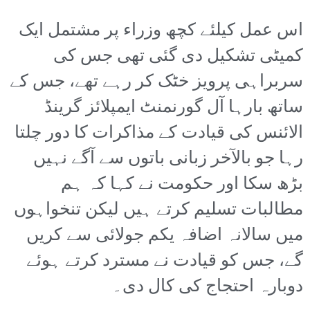
اس عمل کیلئے کچھ وزراء پر مشتمل ایک
کمیٹی تشکیل دی گئی تھی جس کی
سربراہی پرویز خٹک کر رہے تھے، جس کے
ساتھ بارہا آل گورنمنٹ ایمپلائز گرینڈ
الائنس کی قیادت کے مذاکرات کا دور چلتا
رہا جو بالآخر زبانی باتوں سے آگے نہیں
بڑھ سکا اور حکومت نے کہا کہ ہم
مطالبات تسلیم کرتے ہیں لیکن تنخواہوں
میں سالانہ اضافہ یکم جولائی سے کریں
گے، جس کو قیادت نے مسترد کرتے ہوئے
دوبارہ احتجاج کی کال دی۔