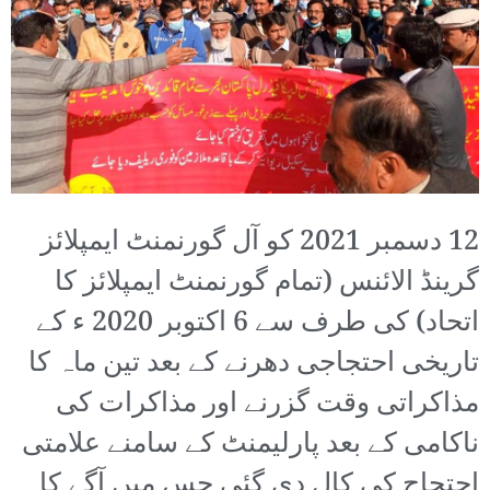
12 دسمبر 2021 کو آل گورنمنٹ ایمپلائز
گرینڈ الائنس (تمام گورنمنٹ ایمپلائز کا
اتحاد) کی طرف سے 6 اکتوبر 2020 ء کے
تاریخی احتجاجی دھرنے کے بعد تین ماہ کا
مذاکراتی وقت گزرنے اور مذاکرات کی
ناکامی کے بعد پارلیمنٹ کے سامنے علامتی
احتجاج کی کال دی گئی جس میں آگے کا