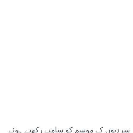
سردیوں کے موسم کو سامنے رکھتے ہوئے