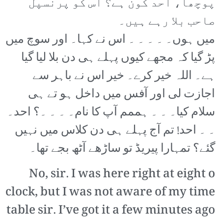
پوچھا، احد کون ہے؟ اس کو پرنسپل
صاحب بلا رہے ہیں۔
میں ہوں۔ ۔ ۔ ۔ ۔ اس نے کہا۔ اور سوچ میں
پڑ گیا کہ مجھے کیوں پہلے ہی دن بلا لیا گیا
ہے۔ اللہ خیر کرے۔ خیر اس نے باہر سے
اجازت لی اور آفس میں داخل ہو تے ہی
سلام کیا۔ ۔ ۔ ہممم آپ کا نام۔ ۔ ۔ ۔؟ احد۔
۔ ۔ احد! تم آج پہلے ہی دن کلاس میں نہیں
گئے؟ تمہارا پیریڈ تو ساڑھے آٹھ بجے تھا۔
No, sir. I was here right at eight o
clock, but I was not aware of my time
table sir. I’ve got it a few minutes ago