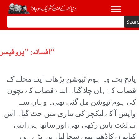
Sear
افسانہ: ’’پروفیسر‘‘
پانچ بجے وہ ہوم ٹیوشن پڑھانے اپنے محلے کے
قصاب کے ہاں چلا گیا۔ اسے قصاب کے بچوں
کی ہوم ٹیوشن مل گئی تھی۔ وہاں سے
واپس آ کے لیکچر کی تیاری میں جٹ گیا۔ اس
نے لغت پاس رکھی تھی اور ساتھ ہی اپنی
کتابو ں کاڈھیر بھی سجا لیا۔ وہ بڑے ہی