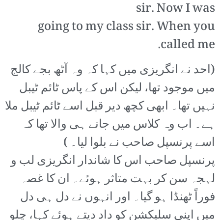
sir. Now I was
going to my class sir. When you
called me.
(احد نے انگریزی میں کہا کہ وہ آٹھ بجے کالج
میں موجود تھا، لیکن اس کے پاس ٹائم ٹیبل
نہیں تھا۔ ابھی کچھ دیر قبل اسے ٹائم ٹیبل ملا
ہے۔ اب وہ کلاس میں جانے ہی والا تھا کہ
اسے پرنسپل صاحب نے بلوا لیا۔ )
پرنسپل صاحب اس کا شاندار انگریزی لب و
لہجہ سن کر بہت متاثر ہوئے۔ ان کا غصہ
فوراً ٹھنڈا ہو گیا۔ اور انہوں نے دل ہی دل
میں اپنی سلیکشن کو داد دیتے ہوئے کہا، چلو