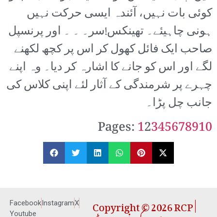
کوئی بات نہیں، آئندہ ایسی حرکت نہیں
ہونی چاہیئے۔ تھینکس!سر۔ ۔ ۔ اور پرنسپل
صاحب ایک فائل کھول کر اس پر کچھ لکھنے
لگے اور اس کو جانے کا اشارہ کر دیا۔ وہ اپنے
چہرے پر شرمندگی کے آثار لئے اپنی کلاس کی
جانب چل پڑا۔
Pages:
1
2
3
4
5
6
7
8
9
10
Copyright © 2026 RCP |
Facebook
Instagram
X
Youtube