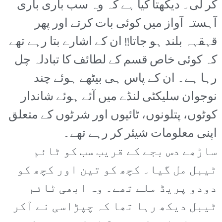
کر لی۔ دیکھتا کیا ہے کہ وہ سب باری باری
آہستہ آواز میں کوئی بات کرتے اور پھر
قہقہہ بلند ہو جاتا!! ان کے اشارے بتا رہے تھے
کہ کوئی خاص قسم کے لطائف کا تبادلہ چل
رہا ہے۔ ان کے پاس ہی بیٹھے ہوئے چند
نوجوان سلیکٹی لنڈے میں آئے ہوئے شاندار
کوٹوں، پتلونوں، ٹائیوں اور شرٹوں کے متعلق
اپنی معلومات شیئر کر رہے تھے۔
ساڑھے دس بجے کے قریب سب کو ٹائم
ٹیبل مل گیا۔ کچھ کو تین اور کچھ کو
دودو پریڈ ملے تھے۔ وہ ابھی ٹائم
ٹیبل دیکھ رہا تھا کہ چپڑاسی نے آکر