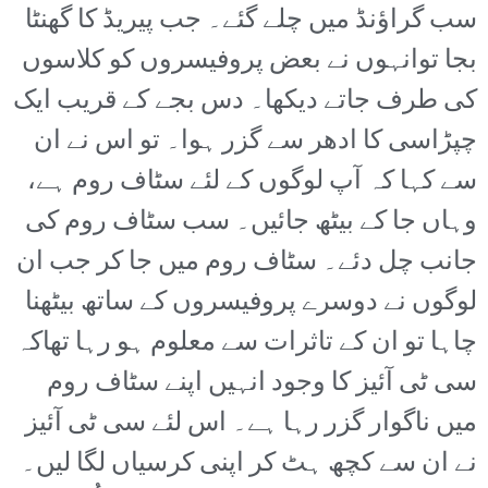
سب گراؤنڈ میں چلے گئے۔ جب پیریڈ کا گھنٹا
بجا توانہوں نے بعض پروفیسروں کو کلاسوں
کی طرف جاتے دیکھا۔ دس بجے کے قریب ایک
چپڑاسی کا ادھر سے گزر ہوا۔ تو اس نے ان
سے کہا کہ آپ لوگوں کے لئے سٹاف روم ہے،
وہاں جا کے بیٹھ جائیں۔ سب سٹاف روم کی
جانب چل دئے۔ سٹاف روم میں جا کر جب ان
لوگوں نے دوسرے پروفیسروں کے ساتھ بیٹھنا
چاہا تو ان کے تاثرات سے معلوم ہو رہا تھاکہ
سی ٹی آئیز کا وجود انہیں اپنے سٹاف روم
میں ناگوار گزر رہا ہے۔ اس لئے سی ٹی آئیز
نے ان سے کچھ ہٹ کر اپنی کرسیاں لگا لیں۔