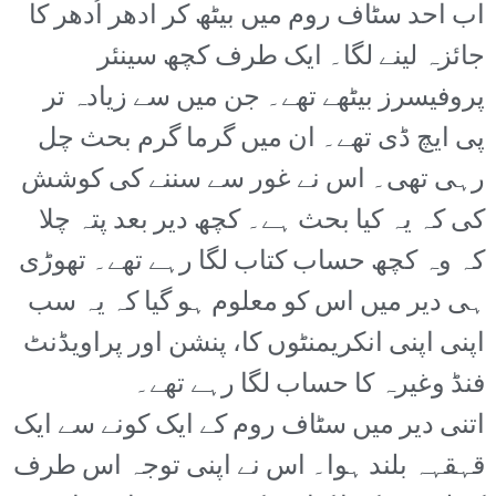
اب احد سٹاف روم میں بیٹھ کر ادھر اُدھر کا
جائزہ لینے لگا۔ ایک طرف کچھ سینئر
پروفیسرز بیٹھے تھے۔ جن میں سے زیادہ تر
پی ایچ ڈی تھے۔ ان میں گرما گرم بحث چل
رہی تھی۔ اس نے غور سے سننے کی کوشش
کی کہ یہ کیا بحث ہے۔ کچھ دیر بعد پتہ چلا
کہ وہ کچھ حساب کتاب لگا رہے تھے۔ تھوڑی
ہی دیر میں اس کو معلوم ہو گیا کہ یہ سب
اپنی اپنی انکریمنٹوں کا، پنشن اور پراویڈنٹ
فنڈ وغیرہ کا حساب لگا رہے تھے۔
اتنی دیر میں سٹاف روم کے ایک کونے سے ایک
قہقہہ بلند ہوا۔ اس نے اپنی توجہ اس طرف