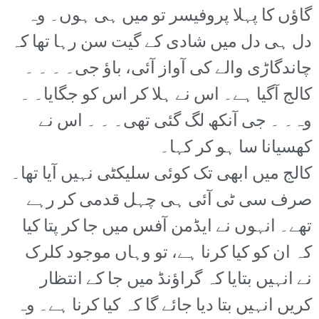
گاؤں کا پہلا پروفیسر تو میں ہی ہوں۔ وہ
دل ہی دل میں شادی کے گیت سن رہا تھا کہ
چاندگاڑی والے کی آواز آئی، باؤ جی۔ ۔ ۔ ۔
کالج آگیا ہے۔ اس نے ہلا کر اس کو جگایا۔ ۔
وہ۔ ۔ جی آنکھ لگ گئی تھی۔ ۔ ۔ اس نے
کھسیانا سا ہو کر کہا۔
کالج میں ابھی تک کوئی سلیکٹی نہیں آیا تھا۔
صرف سی ٹی آئی ہی چہل قدمی کر رہے
تھے۔ انہوں نے ایڈمن آفس میں جا کر پتا کیا
کہ ان کو کیا کرنا ہے، تو وہاں موجود کلرک
نے انہیں بتایا کہ گراؤنڈ میں جا کے انتظار
کریں انہیں بتا دیا جائے گا کہ کیا کرنا ہے۔ وہ