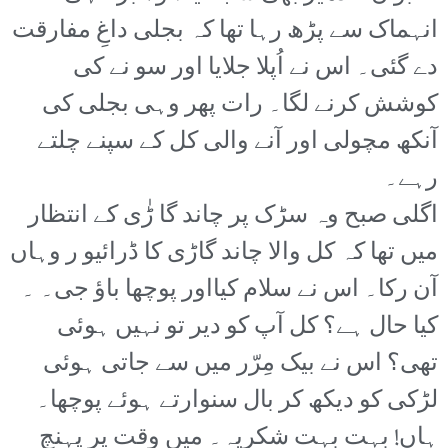
انہماک سے پڑھ رہا تھا کہ بجلی داغِ مفارقت
دے گئی۔ اس نے اُپلا جلایا اور سو نے کی
کوشش کرنے لگا۔ رات پھر وہی بجلی کی
آنکھ مچولی اور آنے والی کل کے سپنے چلتے
رہے۔
اگلی صبح وہ سڑک پر چاند گا ڑٰی کے انتظار
میں تھا کہ کل والا چاند گاڑی کا ڈرائیو ر وہاں
آن رکا۔ اس نے سلام کیااور پوچھا باؤ جی۔ ۔
کیا حال ہے؟ کل آپ کو دیر تو نہیں ہوئی
تھی؟ اس نے بیک مِرّر میں سے جاتی ہوئی
لڑکی کو دیکھ کر بال سنوارتے ہوئے پوچھا۔
ہاں! بہت بہت شکریہ۔ میں وقت پر پہنچ