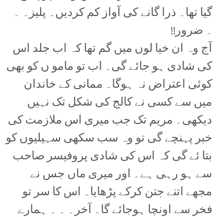
گیا تھا۔ ذرا گانے کی آواز کم کردیں۔ پلیز۔ ۔
۔ ضرور!!
آج وہ ان خیا لوں میں گم تھا کہ اب جلد اس
کی شادی ہو جائے گی۔ اب تو مامو ں کو بھی
کوئی اعتراض نہ ہوگا۔ ممانی کے خاندان
میں سے کسی نے کالج کی شکل تک نہیں
دیکھی۔ مریم تک جب میری اس ملازمت کی
خبر پہنچے گی تو وہ سب سکھی سہیلیوں کو
بتا ئے گی کہ اس کی شادی پروفیسر صاحب
سے ہو رہی ہے۔ اور میری ماں جس نے
مجھے اتنے جتن کرکے پڑھایا۔ اس کا سر تو
فخر سے اونچا ہوجائے گا۔ آخر۔ ۔ ۔ ہمارے