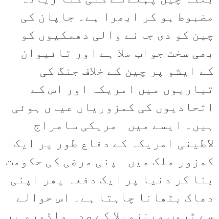
مضبوط ہو کر ابھرا ہے۔ جاپان کی
چین کو دی جانے والی دھمکیوں کو
بھی سخت جواب ملا ہے اور تائیوان
کے ایشو پر چین کے خلاف جنگ کی
تیاریوں میں امریکہ اور اس کے
اتحادیوں کی کمزوریاں عیاں ہوئی
ہیں۔ ایسے میں امریکی سامراج
لاطینی امریکہ کے دفاع طور پر ایک
کمزور ملک میں اپنی مرضی کی حکومت
بنا کر دنیا پر ایک دفعہ پھر اپنی
دھاک بٹھانا چاہتا ہے۔ اس حوالے
سے ٹرمپ وینزویلا کے صدر ماڈورو پر