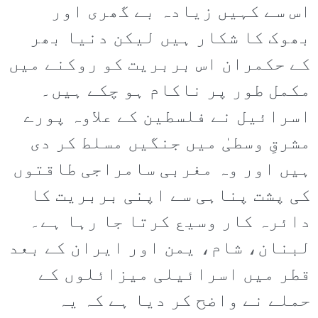
اس سے کہیں زیادہ بے گھری اور
بھوک کا شکار ہیں لیکن دنیا بھر
کے حکمران اس بربریت کو روکنے میں
مکمل طور پر ناکام ہو چکے ہیں۔
اسرائیل نے فلسطین کے علاوہ پورے
مشرقِ وسطیٰ میں جنگیں مسلط کر دی
ہیں اور وہ مغربی سامراجی طاقتوں
کی پشت پناہی سے اپنی بربریت کا
دائرہ کار وسیع کرتا جا رہا ہے۔
لبنان، شام، یمن اور ایران کے بعد
قطر میں اسرائیلی میزائلوں کے
حملے نے واضح کر دیا ہے کہ یہ