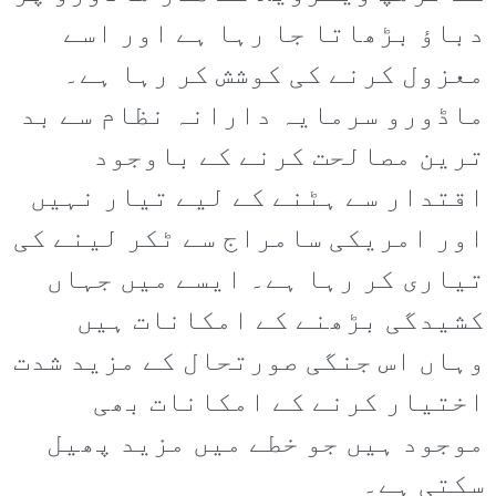
دباؤ بڑھاتا جا رہا ہے اور اسے
معزول کرنے کی کوشش کر رہا ہے۔
ماڈورو سرمایہ دارانہ نظام سے بد
ترین مصالحت کرنے کے باوجود
اقتدار سے ہٹنے کے لیے تیار نہیں
اور امریکی سامراج سے ٹکر لینے کی
تیاری کر رہا ہے۔ ایسے میں جہاں
کشیدگی بڑھنے کے امکانات ہیں
وہاں اس جنگی صورتحال کے مزید شدت
اختیار کرنے کے امکانات بھی
موجود ہیں جو خطے میں مزید پھیل
سکتی ہے۔