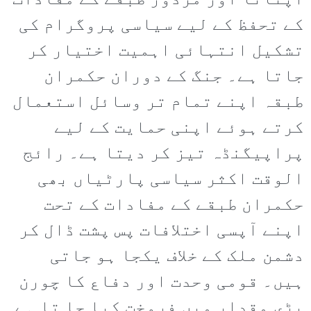
اپنانا اور مزدور طبقے کے مفادات
کے تحفظ کے لیے سیاسی پروگرام کی
تشکیل انتہائی اہمیت اختیار کر
جاتا ہے۔ جنگ کے دوران حکمران
طبقہ اپنے تمام تر وسائل استعمال
کرتے ہوئے اپنی حمایت کے لیے
پراپیگنڈہ تیز کر دیتا ہے۔ رائج
الوقت اکثر سیاسی پارٹیاں بھی
حکمران طبقے کے مفادات کے تحت
اپنے آپسی اختلافات پس پشت ڈال کر
دشمن ملک کے خلاف یکجا ہو جاتی
ہیں۔ قومی وحدت اور دفاع کا چورن
بڑی مقدار میں فروخت کیا جا تا ہے