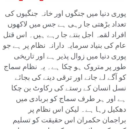
پوری دنیا میں جنگوں اور خانہ جنگیوں کی
تعداد بڑھتی جا رہی ہے جس میں لاکھوں
افراد لقمہ اجل بنتے جا رہے ہیں۔ اس قتل
عام کی بنیاد سرمایہ دارانہ نظام پر ہے جو
پوری دنیا میں زوال پذیر ہے اور تاریخی
طور پر متروک ہو چکا ہے۔ یہ نظام سماج
کو آگے لے جانے اور ترقی دینے کی بجائے
نسل انسان کے رستے کی رکاوٹ بن چکا
ہے اور ہر طرف سماج کو بربادی میں
دھکیل رہا ہے۔ لیکن اس نظام پر
براجمان حکمران اس حقیقت کو تسلیم