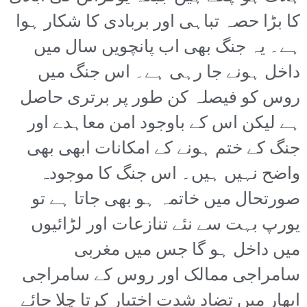
کا بڑا حصہ تباہی اور بربادی کا شکار ہوا
ہے۔ یہ جنگ بھی اب پانچویں سال میں
داخل ہونے جا رہی ہے۔ اس جنگ میں
روس کو فیصلہ کن طور پر برتری حاصل
ہے لیکن اس کے باوجود امن معاہدے اور
جنگ کے ختم ہونے کے امکانات ابھی بھی
واضح نہیں ہیں۔ اس جنگ کا موجودہ
صورتحال میں خاتمہ ہو بھی جاتا ہے تو
یورپ بہت سے نئے تنازعات اور لڑائیوں
میں داخل ہو گا جس میں مغربی
سامراجی ممالک اور روس کے سامراجی
ابھار میں تضاد شدت اختیار کرتا چلا جائے