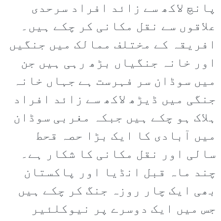
پانچ لاکھ سے زائد افراد سرحدی
علاقوں سے نقل مکانی کر چکے ہیں۔
افریقہ کے مختلف ممالک میں جنگیں
اور خانہ جنگیاں بڑھ رہی ہیں جن
میں سوڈان سر فہرست ہے جہاں خانہ
جنگی میں ڈیڑھ لاکھ سے زائد افراد
ہلاک ہو چکے ہیں جبکہ مغربی سوڈان
میں آبادی کا ایک بڑا حصہ قحط
سالی اور نقل مکانی کا شکار ہے۔
چند ماہ قبل انڈیا اور پاکستان
بھی ایک چار روزہ جنگ کر چکے ہیں
جس میں ایک دوسرے پر نیوکلئیر