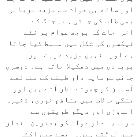
اور ساتھ ہی عوام سے مزید قربانی
بھی طلب کی جاتی ہے۔ جنگ کے
اخراجات کا بوجھ عوام پر نئے
ٹیکسوں کی شکل میں مسلط کیا جاتا
ہے اور انہیں مزید غربت اور
بربادی میں دھکیلا جاتا ہے۔ دوسری
جانب سرمایہ دار طبقے کے منافعے
آسمان کو چھوتے نظر آتے ہیں اور
جنگی حالات میں منافع خوری، ذخیرہ
اندوزی اور دیگر طریقوں سے
سرمایہ دار عوام کو بدترین انداز
میں لوٹتے ہیں۔ ایسے میں اکثر