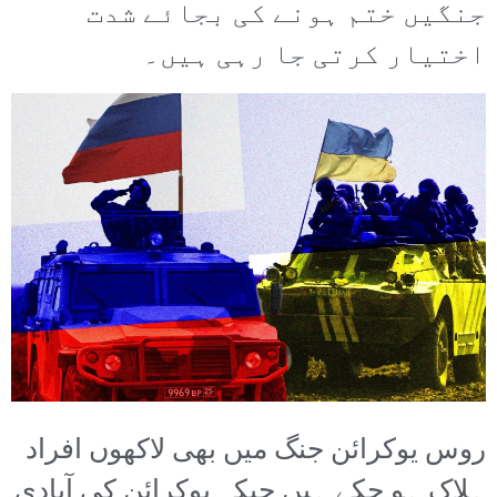
جنگیں ختم ہونے کی بجائے شدت
اختیار کرتی جا رہی ہیں۔
روس یوکرائن جنگ میں بھی لاکھوں افراد
ہلاک ہو چکے ہیں جبکہ یوکرائن کی آبادی