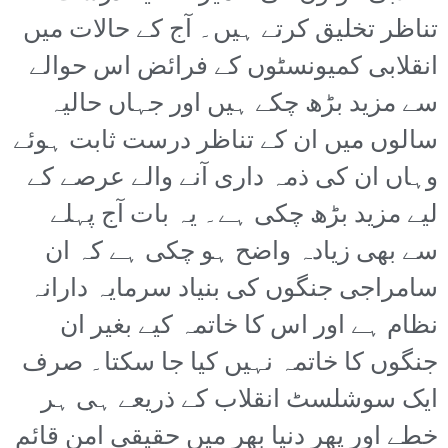
تناظر تخلیق کرتے ہیں۔ آج کے حالات میں
انقلابی کمیونسٹوں کے فرائض اس حوالے
سے مزید بڑھ چکے ہیں اور جہاں حالیہ
سالوں میں ان کے تناظر درست ثابت ہوئے
وہاں ان کی ذمہ داری آنے والے عرصے کے
لیے مزید بڑھ چکی ہے۔ یہ بات آج پہلے
سے بھی زیادہ واضح ہو چکی ہے کہ ان
سامراجی جنگوں کی بنیاد سرمایہ دارانہ
نظام ہے اور اس کا خاتمہ کیے بغیر ان
جنگوں کا خاتمہ نہیں کیا جا سکتا۔ صرف
ایک سوشلسٹ انقلاب کے ذریعے ہی ہر
خطے اور پھر دنیا بھر میں حقیقی امن قائم