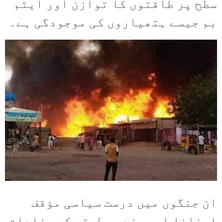
سطح پر طاقتوں کا توازن اور ایٹم
بم جیسے ہتھیاروں کی موجودگی ہے۔
ان جنگوں میں درست سیاسی مؤقف