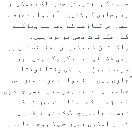
حملے کی انتہائی خطرناک دھمکیاں
بھی جاری کی گئیں۔ آنے والے عرصے
میں اس تنازعے کے پھر سے بھڑکنے
کے امکانات بھی موجود ہیں۔
پاکستان کے حکمران افغانستان پر
بھی فضائی حملے کر چکے ہیں اور
سرحدی جھڑپیں بھی وقتاً فوقتا
ًجاری ہیں۔ آنے والے عرصے میں اس
خطے سمیت دنیا بھر میں ایسی جنگوں
کے بڑھنے کے امکانات ہیں گو کہ
تیسری عالمی جنگ کے فوری طور پر
کوئی امکان نہیں جس کی وجہ عالمی