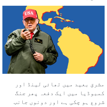
مشرق بعید میں تھائی لینڈ اور
کمبوڈیا میں ایک دفعہ پھر جنگ
شروع ہو چکی ہے اور دونوں جانب