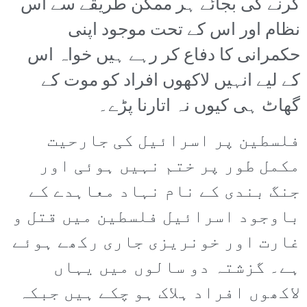
کرنے کی بجائے ہر ممکن طریقے سے اس
نظام اور اس کے تحت موجود اپنی
حکمرانی کا دفاع کر رہے ہیں خواہ اس
کے لیے انہیں لاکھوں افراد کو موت کے
گھاٹ ہی کیوں نہ اتارنا پڑے۔
فلسطین پر اسرائیل کی جارحیت
مکمل طور پر ختم نہیں ہوئی اور
جنگ بندی کے نام نہاد معاہدے کے
باوجود اسرائیل فلسطین میں قتل و
غارت اور خونریزی جاری رکھے ہوئے
ہے۔ گزشتہ دو سالوں میں یہاں
لاکھوں افراد ہلاک ہو چکے ہیں جبکہ