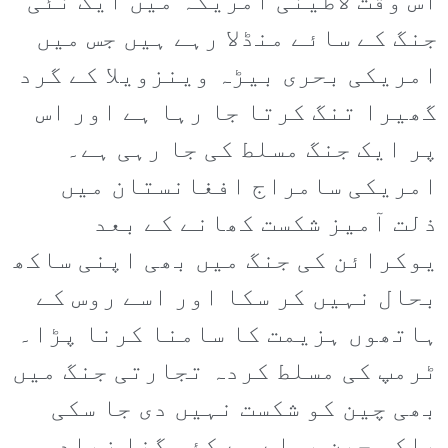
اس وقت لاطینی امریکہ میں ایک نئی
جنگ کے سائے منڈلا رہے ہیں جس میں
امریکی بحری بیڑہ وینزویلا کے گرد
گھیرا تنگ کرتا جا رہا ہے اور اس
پر ایک جنگ مسلط کی جا رہی ہے۔
امریکی سامراج افغانستان میں
ذلت آمیز شکست کھانے کے بعد
یوکرائن کی جنگ میں بھی اپنی ساکھ
بحال نہیں کر سکا اور اسے روس کے
ہاتھوں ہزیمت کا سامنا کرنا پڑا۔
ٹرمپ کی مسلط کردہ تجارتی جنگ میں
بھی چین کو شکست نہیں دی جا سکی
بلکہ چین پہلے سے کئی گنا زیادہ