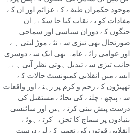
موجود حکمران طبقے کے عزائم اور ان کے
مفادات کو بے نقاب کیا جا سکے۔ ان
جنگوں کے دوران سیاسی اور سماجی
صورتحال بھی تیزی سے نئے موڑ لیتی ہے
اور عوامی رائے عامہ بھی ایک سے دوسری
جانب تیزی سے تبدیل ہوتی نظر آتی ہے۔
ایسے میں انقلابی کمیونسٹ حالات کے
تھپیڑوں کے رحم و کرم پر رہنے اور واقعات
سے پیچھے چلنے کی بجائے مستقبل کی
درست پیش بینی کرتے ہیں اور سائنسی
بنیادوں پر سماج کا تجزیہ کرتے ہوئے
انقلابی قوتوں کی تعمیر کے لیے درست