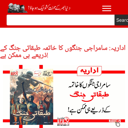
Sear
اداریہ: سامراجی جنگوں کا خاتمہ طبقاتی جنگ کے
ذریعے ہی ممکن ہے!