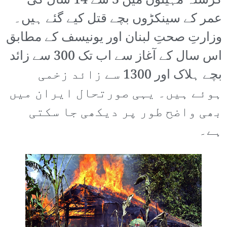
گزشتہ مہینوں میں 3 سے 14 سال کی
عمر کے سینکڑوں بچے قتل کیے گئے ہیں۔
وزارتِ صحتِ لبنان اور یونیسف کے مطابق
اس سال کے آغاز سے اب تک 300 سے زائد
بچے ہلاک اور 1300 سے زائد زخمی
ہوئے ہیں۔ یہی صورتحال ایران میں
بھی واضح طور پر دیکھی جا سکتی
ہے۔