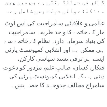
ڈالر فی سیکنڈ بنتی ہے جس میں چین
سے نکلنے والی دولت بھی شامل ہے۔
عالمی و علاقائی سامراجیت کی اس لوٹ
مار کے خاتمے کا واحد طریقہ سامراجیت
کی بنیاد سرمایہ دارنہ نظام کے خاتمے سے
ہی ممکن ہے اور انقلابی کمیونسٹ پارٹی
ایسے ہر ترقی پسند سیاسی کارکن،
فنکار، کسان، طالبِ علم، مزدور کو دعوت
دیتی ہے کہ انقلابی کمیونسٹ پارٹی کی
سامراج مخالف جدوجہد کا حصہ بنیں۔