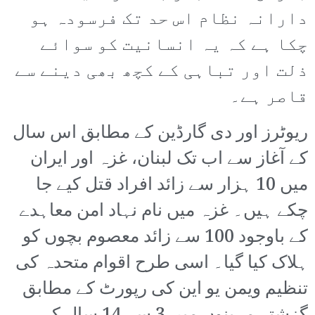
دارانہ نظام اس حد تک فرسودہ ہو
چکا ہے کہ یہ انسانیت کو سوائے
ذلت اور تباہی کے کچھ بھی دینے سے
قاصر ہے۔
ریوٹرز اور دی گارڈین کے مطابق اس سال
کے آغاز سے اب تک لبنان، غزہ اور ایران
میں 10 ہزار سے زائد افراد قتل کیے جا
چکے ہیں۔ غزہ میں نام نہاد امن معاہدے
کے باوجود 100 سے زائد معصوم بچوں کو
ہلاک کیا گیا۔ اسی طرح اقوام متحدہ کی
تنظیم ویمن یو این کی رپورٹ کے مطابق