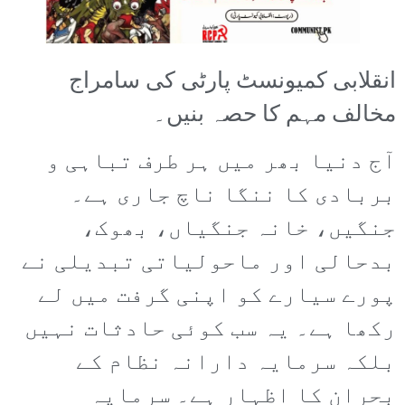
انقلابی کمیونسٹ پارٹی کی سامراج
مخالف مہم کا حصہ بنیں۔
آج دنیا بھر میں ہر طرف تباہی و
بربادی کا ننگا ناچ جاری ہے۔
جنگیں، خانہ جنگیاں، بھوک،
بدحالی اور ماحولیاتی تبدیلی نے
پورے سیارے کو اپنی گرفت میں لے
رکھا ہے۔ یہ سب کوئی حادثات نہیں
بلکہ سرمایہ دارانہ نظام کے
بحران کا اظہار ہے۔ سرمایہ