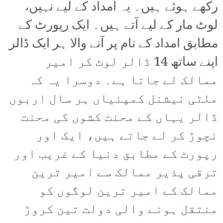
رکھے ہوئے ہیں۔ یہ امداد کے لیے نہیں،
لوٹ مار کے لیے آتے ہیں۔ ایک رپورٹ کے
مطابق امداد کے نام پر آنے والا ہر ایک ڈالر
اپنے ساتھ 14 ڈالر لوٹ کر امیر
ممالک لے جاتا ہے۔ دوسرا یہ کہ
ملٹی نیشنل کمپنیاں ہر سال اربوں
ڈالر یہاں کے محنت کشوں کی محنت
نچوڑ کر لے جاتے ہیں، ایک اور
رپورٹ کے مطابق دنیا کے غریب اور
ترقی پذیر ممالک سے امیر ترین
ممالک کے امیر ترین لوگوں کو
منتقل ہونے والی دولت تین کروڑ