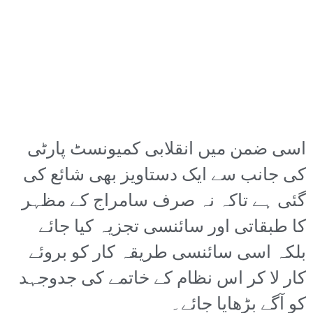
اسی ضمن میں انقلابی کمیونسٹ پارٹی
کی جانب سے ایک دستاویز بھی شائع کی
گئی ہے تاکہ نہ صرف سامراج کے مظہر
کا طبقاتی اور سائنسی تجزیہ کیا جائے
بلکہ اسی سائنسی طریقہ کار کو بروئے
کار لا کر اس نظام کے خاتمے کی جدوجہد
کو آگے بڑھایا جائے۔