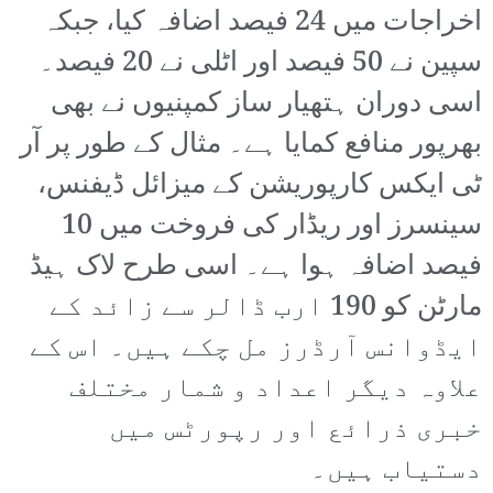
اخراجات میں 24 فیصد اضافہ کیا، جبکہ
سپین نے 50 فیصد اور اٹلی نے 20 فیصد۔
اسی دوران ہتھیار ساز کمپنیوں نے بھی
بھرپور منافع کمایا ہے۔ مثال کے طور پر آر
ٹی ایکس کارپوریشن کے میزائل ڈیفنس،
سینسرز اور ریڈار کی فروخت میں 10
فیصد اضافہ ہوا ہے۔ اسی طرح لاک ہیڈ
مارٹن کو 190 ارب ڈالر سے زائد کے
ایڈوانس آرڈرز مل چکے ہیں۔ اس کے
علاوہ دیگر اعداد و شمار مختلف
خبری ذرائع اور رپورٹس میں
دستیاب ہیں۔