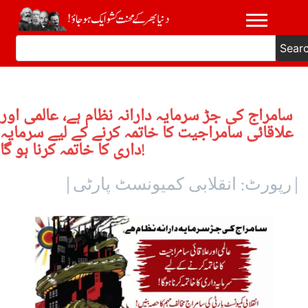
Sear
سامراج کی جڑ سرمایہ دارانہ نظام ہے، عالمی اور
علاقائی سامراجیت کا خاتمہ کرنے کے لیے سرمایہ
داری کا خاتمہ کرنا ہو گا!
|رپورٹ: انقلابی کمیونسٹ پارٹی|