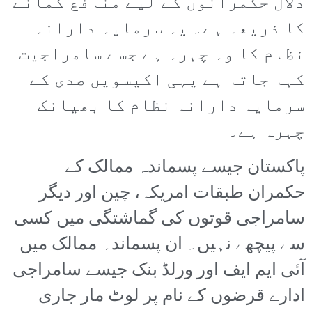
دلال حکمرانوں کے لیے منافع کمانے
کا ذریعہ ہے۔ یہ سرمایہ دارانہ
نظام کا وہ چہرہ ہے جسے سامراجیت
کہا جاتا ہے یہی اکیسویں صدی کے
سرمایہ دارانہ نظام کا بھیانک
چہرہ ہے۔
پاکستان جیسے پسماندہ ممالک کے
حکمران طبقات امریکہ، چین اور دیگر
سامراجی قوتوں کی گماشتگی میں کسی
سے پیچھے نہیں۔ ان پسماندہ ممالک میں
آئی ایم ایف اور ورلڈ بنک جیسے سامراجی
ادارے قرضوں کے نام پر لوٹ مار جاری