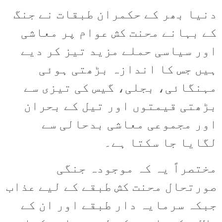
دنیا بھر کے حکمران طبقات نے جنگ
کے بہانے محنت کش عوام پر معاشی
اور سیاسی حملے مزید تیز کر دیے
ہیں جس کا اندازہ بڑھتی ہوئی
مہنگائی، بجلی، گیس کی تیزی سے
بڑھتی قیمتوں اور تیل کے بحران
اور مجموعی معاشی بدحالی سے
لگایا جا سکتا ہے۔
مختصراً یہ کہ موجودہ جنگی
صورتحال محنت کش طبقے کے لیے عذاب
جبکہ سرمایہ دار طبقے اور ان کے