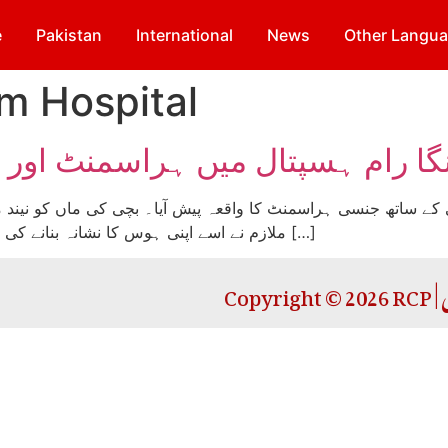
e
Pakistan
International
News
Other Langu
m Hospital
نگا رام ہسپتال میں ہراسمنٹ اور 
سر گنگا رام ہسپتال میں 5 سالہ بچی کے ساتھ جنسی ہراسمنٹ کا واقعہ پیش آیا۔ بچی کی
ملازم نے اسے اپنی ہوس کا نشانہ بنانے کی کوشش کی لیکن بر وقت بچی کی ماں کے جاگ جانے […]