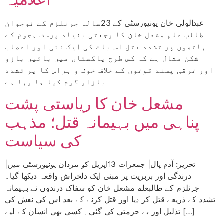
عبدالولی خان یونیورسٹی کے 23سالہ جرنلزم کے نوجوان
طالب علم مشعل خان کا رجعتی بنیاد پرست ہجوم کے
ہاتھوں پر تشدد قتل اس بات کی ایک نئی اور اعصاب
شکن مثال ہے کہ کس طرح پاکستان میں بائیں بازو
اور ترقی پسند قوتوں کے خلاف خوف و ہراس کا پر تشدد
بازار گرم کیا جا رہا ہے
مشعل خان کا ریاستی پشت
پناہی میں بہیمانہ قتل؛ مذہب
کی سیاست
|تحریر: آدم پال| جمعرات 13اپریل کو مردان یونیورسٹی میں
درندگی اور بربریت پر مبنی ایک دلخراش واقعہ دیکھا گیا۔
جرنلزم کے طالبعلم مشعل خان کو سفاک درندوں نے بہیمانہ
تشدد کے ذریعے قتل کر دیا اور قتل کرنے کے بعد اس کی نعش کی
تذلیل اور بے حرمتی کی گئی۔ کسی بھی انسان کے لیے […]