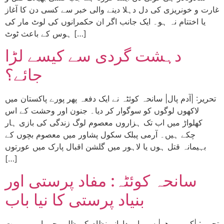
غارت و خونریزی کی دل دہلا دینے والی خبر سے کسی دن کا آغاز
یا اختتام نہ ہو۔ ایک جانب اگر ان حکمرانوں کی لوٹ مار کی
ہوس کے باعث ٹوٹ […]
دہشت گردی سے کیسے لڑا
جائے؟
تحریر: |آدم پال| سانحہ کوئٹہ نے ایک دفعہ پھر پورے پاکستان میں
لاکھوں لوگوں کو سوگوار کر دیا۔ جنون اور وحشت کے اس
کھلواڑ میں اب تک ہزاروں معصوم لوگ زندگی کی بازی ہار
چکے ہیں۔ آرمی پبلک سکول پشاور میں معصوم بچوں کے
بہیمانہ قتل ہوں یا لاہور میں گلشن اقبال پارک میں عورتوں
[…]
سانحہ کوئٹہ: مفاد پرستی اور
بنیاد پرستی کا نیا باب
تحریر: |کریم پرھر| سرمایہ دارانہ نظام کے ظلم، جبر اور بر بریت