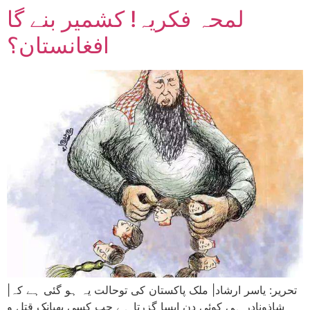
لمحہ فکریہ! کشمیر بنے گا
افغانستان؟
|تحریر: یاسر ارشاد| ملک پاکستان کی توحالت یہ ہو گئی ہے کہ
شاذونادر ہی کوئی دن ایسا گزرتا ہے جب کسی بھیانک قتل و