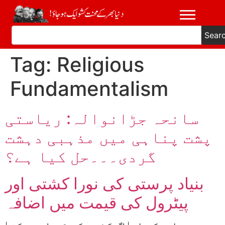
Sear
Tag:
Religious
Fundamentalism
سانحہ جڑانوالہ: ریاستی
پشت پناہی میں مذہبی دہشت
گردی۔۔۔حل کیا ہے؟
بنیاد پرستی کی نورا کشتی اور
پیٹرول کی قیمت میں اضافہ