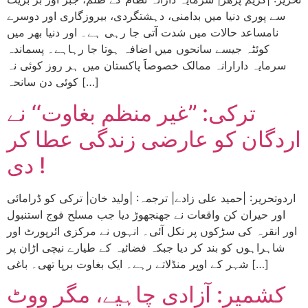
سے پوری دنیا میں بدامنی، دہشتگردی، بیروزگاری اور دوسرے
نامساعد حالات میں شدت آتی جا رہی ہے۔ اور دنیا بھر میں
کوئٹہ جیسے سانحوں میں اضافہ ہوتا جا رہاہے۔ پسماندہ
سرمایہ دارارانہ ممالک خصوصاََ پاکستان میں ہر روز کوئی نہ
کوئی دن سانحہ […]
ترکی: ’’غیر منظم بغاوت‘‘ نے
اردگان کو عارضی زندگی عطا کر
دی !
اردوتحریر: |حمید علی زادے| ترجمہ: |ولید خان| ترکی کو ڈرامائی
اور حیران کن واقعات نے جھنجھوڑ دیا جب مسلح فوج استنبول
اور انقرہ کی سڑکوں پر نکل آئی۔ انہوں نے مرکزی ائرپورٹ اور
شاہراہوں کو بند کر دیا جبکہ فضائیہ کے طیارے نیچی اڑان پر
شہر کے اوپر منڈلاتے رہے۔ ایک بغاوت برپا تھی۔ باغی […]
کشمیر: آزادی چاہیے، مگر ووٹ