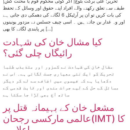
|تحریر: علی برکت بلوچ| اگر کوئی محکوم قوم یا محنت کش
طبقے سے تعلق رکھنے والے افراد اپنے حقوق اور وسائل کے تحفظ
کی بات کریں تو ان پر آرٹیکل 6 لگانے کی دھمکی دی جاتی ہے
اور وہ غدار بن جاتے ہیں ۔ اسی چیف جسٹس نے مزدور یونینوں
پر پابندی لگانے کا بھی […]
کیا مشال خان کی شہادت
رائیگاں چلی گئی؟
مشال خان کی شہادت نے کمزور اور متذبذب طلبا
تحریک کو ایک نئی معیاری جست لگائی ہے۔ اس نے
دکھایا ہے کہ فیسوں میں اضافے سے لے کر دیگر
مسائل کے حل کے لیے جرات مندی اور ثابت قدمی کے
ساتھ آج بھی لڑا جا سکتا ہے
مشعل خان کے بہیمانہ قتل پر
عالمی مارکسی رجحان(IMT) کا
اعلامیہ