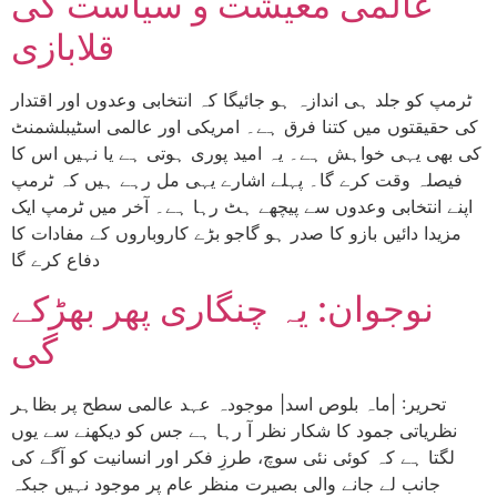
عالمی معیشت و سیاست کی
قلابازی
ٹرمپ کو جلد ہی اندازہ ہو جائیگا کہ انتخابی وعدوں اور اقتدار
کی حقیقتوں میں کتنا فرق ہے۔ امریکی اور عالمی اسٹیبلشمنٹ
کی بھی یہی خواہش ہے۔ یہ امید پوری ہوتی ہے یا نہیں اس کا
فیصلہ وقت کرے گا۔ پہلے اشارے یہی مل رہے ہیں کہ ٹرمپ
اپنے انتخابی وعدوں سے پیچھے ہٹ رہا ہے۔ آخر میں ٹرمپ ایک
مزیدا دائیں بازو کا صدر ہو گاجو بڑے کاروباروں کے مفادات کا
دفاع کرے گا
نوجوان: یہ چنگاری پھر بھڑکے
گی
تحریر: |ماہ بلوص اسد| موجودہ عہد عالمی سطح پر بظاہر
نظریاتی جمود کا شکار نظر آ رہا ہے جس کو دیکھنے سے یوں
لگتا ہے کہ کوئی نئی سوچ، طرزِ فکر اور انسانیت کو آگے کی
جانب لے جانے والی بصیرت منظر عام پر موجود نہیں جبکہ