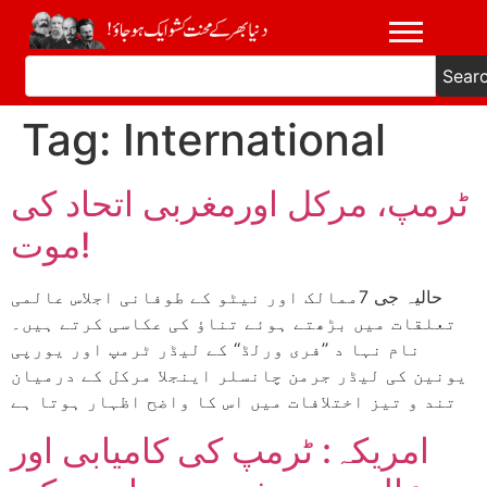
Sear
Tag:
International
ٹرمپ، مرکل اورمغربی اتحاد کی
موت!
حالیہ جی 7ممالک اور نیٹو کے طوفانی اجلاس عالمی
تعلقات میں بڑھتے ہوئے تناؤ کی عکاسی کرتے ہیں۔
نام نہا د ’’فری ورلڈ‘‘ کے لیڈر ٹرمپ اور یورپی
یونین کی لیڈر جرمن چانسلر اینجلا مرکل کے درمیان
تند و تیز اختلافات میں اس کا واضح اظہار ہوتا ہے
امریکہ: ٹرمپ کی کامیابی اور