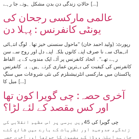
حالاتِ زندگی دن بدن مشکل ہوتے جا رہے […]
عالمی مارکسی رجحان کی
یونٹی کانفرنس : پہلا دن
رپورٹ: (ولید احمد خان) ’’ماحول سنسنی خیز تھا۔ لوگ انتہائی
انہماک سے نا صرف اپنے کانوں بلکہ اپنے دل اور روح سے سن
رہے تھے‘‘۔ اتحاد کانفرنس پر آئے ایک مندوب کے یہ الفاظ
کانفرنس کی کیفیت کی بہترین غمازی کرتے ہیں۔ یہ کانفرنس
پاکستان میں مارکسی انٹرنیشنلزم کی نئی شروعات میں سنگِ
میل کا […]
آخری حصہ: چی گویرا کون تھا
اور کس مقصد کے لئے لڑا؟
چی گویرا کی 45ویں برسی پر اس عظیم انقلابی کی
زندگی، جدوجہد اور نظریات کے بارے میں شائع کئے
جارہے ایلن ووڈز کے مضمون کا چوتھا اور آخری حصہ