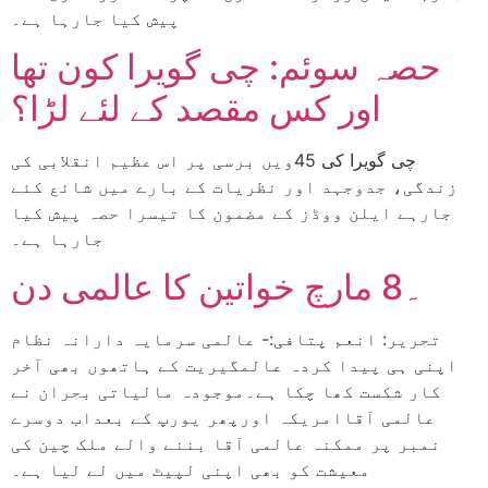
پیش کیا جارہا ہے۔
حصہ سوئم: چی گویرا کون تھا
اور کس مقصد کے لئے لڑا؟
چی گویرا کی 45ویں برسی پر اس عظیم انقلابی کی
زندگی، جدوجہد اور نظریات کے بارے میں شائع کئے
جارہے ایلن ووڈز کے مضمون کا تیسرا حصہ پیش کیا
جارہا ہے۔
۔8 مارچ خواتین کا عالمی دن
تحریر: انعم پتافی:- عالمی سرمایہ دارانہ نظام
اپنی ہی پیدا کردہ عالمگیریت کے ہاتھوں بھی آخر
کار شکست کھا چکا ہے۔موجودہ مالیاتی بحران نے
عالمی آقاامریکہ اورپھر یورپ کے بعداب دوسرے
نمبر پر ممکنہ عالمی آقا بننے والے ملک چین کی
معیشت کو بھی اپنی لپیٹ میں لے لیا ہے۔