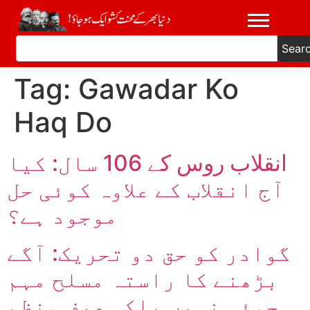
Sear
Tag:
Gawadar Ko
Haq Do
انقلاب روس کے 106 سال: کیا
آج انقلاب کے علاوہ کوئی حل
موجود ہے؟
گوادر کو حق دو تحریک: آگے
بڑھنے کا راستہ مسلح مہم
جوئی نہیں بلکہ صرف منظم