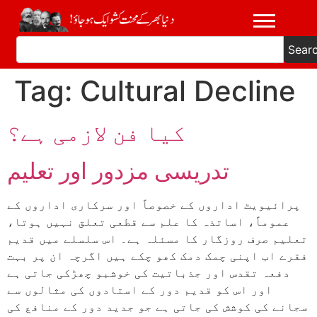
Sear
Tag:
Cultural Decline
کیا فن لازمی ہے؟
تدریسی مزدور اور تعلیم
پرائیویٹ اداروں کے خصوصاً اور سرکاری اداروں کے
عموماً، اساتذہ کا علم سے قطعی تعلق نہیں ہوتا،
تعلیم صرف روزگار کا مسئلہ ہے۔ اس سلسلے میں قدیم
فقرے اب اپنی چمک دمک کھو چکے ہیں اگرچہ ان پر بہت
دفعہ تقدس اور جذباتیت کی خوشبو چھڑکی جاتی ہے
اور اس کو قدیم دور کے استادوں کی مثالوں سے
سجانے کی کوشش کی جاتی ہے جو جدید دور کے منافع کی