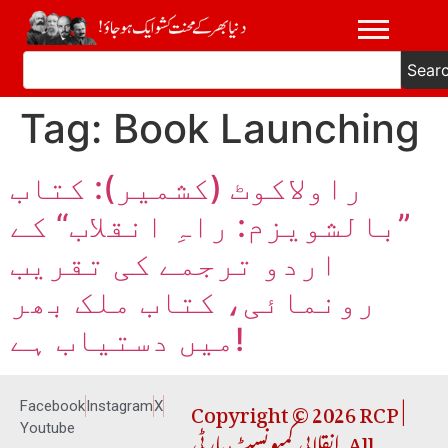
Sear
Tag:
Book Launching
راولاکوٹ (کشمیر): کتاب
”بالشویزم: راہِ انقلاب“ کے
اردو ترجمے کی تقریب
رونمائی، کتاب ملک بھر
میں دستیاب ہے!
Copyright © 2026 RCP |
Facebook
Instagram
X
انقلابی کمیونسٹ پارٹی. All
Youtube